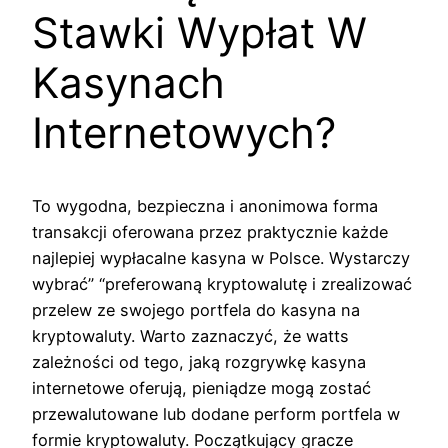
Stawki Wypłat W
Kasynach
Internetowych?
To wygodna, bezpieczna i anonimowa forma
transakcji oferowana przez praktycznie każde
najlepiej wypłacalne kasyna w Polsce. Wystarczy
wybrać” “preferowaną kryptowalutę i zrealizować
przelew ze swojego portfela do kasyna na
kryptowaluty. Warto zaznaczyć, że watts
zależności od tego, jaką rozgrywkę kasyna
internetowe oferują, pieniądze mogą zostać
przewalutowane lub dodane perform portfela w
formie kryptowaluty. Początkujący gracze