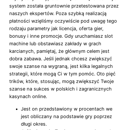
system została gruntownie przetestowana przez
naszych ekspertów. Poza szybką realizacją
płatności wzięliśmy oczywiście pod uwagę tego
rodzaju parametry jak licencja, oferta gier,
bonusy i inne promocje. Gdy uruchamiasz slot
machine lub obstawiasz zakłady w grach
karcianych, pamiętaj, że głównym celem jest
dobra zabawa. Jeśli jednak chcesz zwiększyć
swoje szanse na wygraną, jest kilka legalnych
strategii, które mogą Ci w tym pomóc. Oto pięć
trików, które, stosując, mogą zwiększyć Twoje
szanse na sukces w polskich i zagranicznych
kasynach online.
Jest on przedstawiony w procentach we
jest obliczany na podstawie gry poprzez
długi okres.