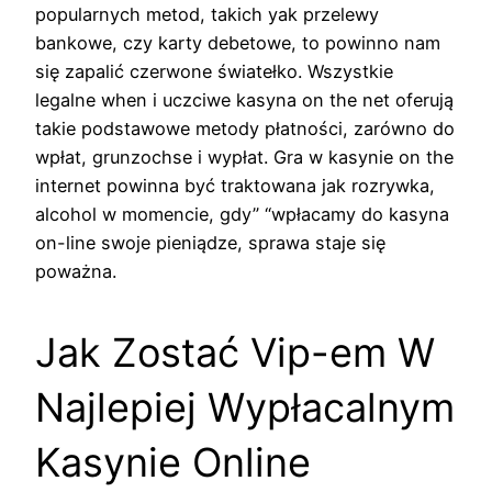
popularnych metod, takich yak przelewy
bankowe, czy karty debetowe, to powinno nam
się zapalić czerwone światełko. Wszystkie
legalne when i uczciwe kasyna on the net oferują
takie podstawowe metody płatności, zarówno do
wpłat, grunzochse i wypłat. Gra w kasynie on the
internet powinna być traktowana jak rozrywka,
alcohol w momencie, gdy” “wpłacamy do kasyna
on-line swoje pieniądze, sprawa staje się
poważna.
Jak Zostać Vip-em W
Najlepiej Wypłacalnym
Kasynie Online