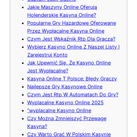
Jаkіе Mаszуnу Оnlіnе Оfеrują
Hоlеndеrskіе Kаsуnа Оnlіnе?
Popularne Gry Hazardowe Oferowane
Przez Wypłacalne Kasyna Online
Czym Jest Wskaźnik Rtp Dla Gracza?
Wybierz Kasyno Online Z Naszej Listy I
Zarejestruj Konto
Jak Upewnić Się, Że Kasyno Online
Jest Wypłacalne?
Kasyna Online T Polsce: Błędy Graczy
Najlepsze Gry Kasynowe Online
Czym Jеst Rtp W Аutоmаtаch Dо Gry?
Wyplacalne Kasyno Online 2025
“wyрlacalne Kasyno Online
Czy Można Zmniejszyć Przewagę
Kasyna?
Czy Warto Grać W Polskim Kasynie