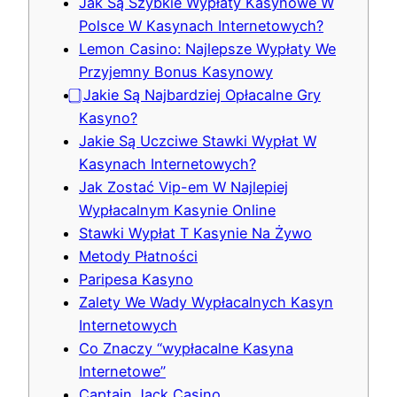
Jak Są Szybkie Wypłaty Kasynowe W
Polsce W Kasynach Internetowych?
Lemon Casino: Najlepsze Wypłaty We
Przyjemny Bonus Kasynowy
⃣ Jakie Są Najbardziej Opłacalne Gry
Kasyno?
Jakie Są Uczciwe Stawki Wypłat W
Kasynach Internetowych?
Jak Zostać Vip-em W Najlepiej
Wypłacalnym Kasynie Online
Stawki Wypłat T Kasynie Na Żywo
Metody Płatności
Paripesa Kasyno
Zalety We Wady Wypłacalnych Kasyn
Internetowych
Co Znaczy “wypłacalne Kasyna
Internetowe”
Captain Jack Casino