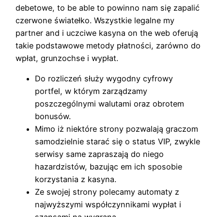
debetowe, to be able to powinno nam się zapalić
czerwone światełko. Wszystkie legalne my
partner and i uczciwe kasyna on the web oferują
takie podstawowe metody płatności, zarówno do
wpłat, grunzochse i wypłat.
Do rozliczeń służy wygodny cyfrowy
portfel, w którym zarządzamy
poszczególnymi walutami oraz obrotem
bonusów.
Mimo iż niektóre strony pozwalają graczom
samodzielnie starać się o status VIP, zwykle
serwisy same zapraszają do niego
hazardzistów, bazując em ich sposobie
korzystania z kasyna.
Ze swojej strony polecamy automaty z
najwyższymi współczynnikami wypłat i