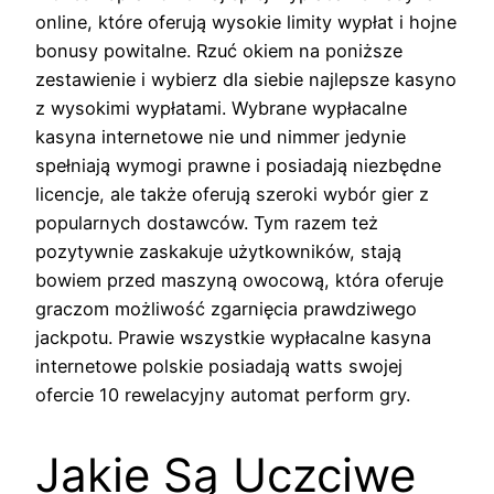
online, które oferują wysokie limity wypłat i hojne
bonusy powitalne. Rzuć okiem na poniższe
zestawienie i wybierz dla siebie najlepsze kasyno
z wysokimi wypłatami. Wybrane wypłacalne
kasyna internetowe nie und nimmer jedynie
spełniają wymogi prawne i posiadają niezbędne
licencje, ale także oferują szeroki wybór gier z
popularnych dostawców. Tym razem też
pozytywnie zaskakuje użytkowników, stają
bowiem przed maszyną owocową, która oferuje
graczom możliwość zgarnięcia prawdziwego
jackpotu. Prawie wszystkie wypłacalne kasyna
internetowe polskie posiadają watts swojej
ofercie 10 rewelacyjny automat perform gry.
Jakie Są Uczciwe