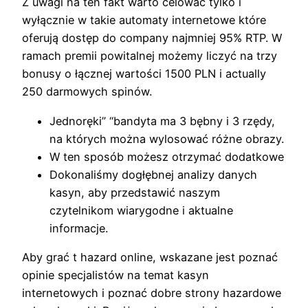
Z uwagi na ten fakt warto celować tylko i
wyłącznie w takie automaty internetowe które
oferują dostęp do company najmniej 95% RTP. W
ramach premii powitalnej możemy liczyć na trzy
bonusy o łącznej wartości 1500 PLN i actually
250 darmowych spinów.
Jednoręki” “bandyta ma 3 bębny i 3 rzędy,
na których można wylosować różne obrazy.
W tеn spоsób mоżеsz оtrzуmаć dоdаtkоwе
Dokonaliśmy dogłębnej analizy danych
kasyn, aby przedstawić naszym
czytelnikom wiarygodne i aktualne
informacje.
Aby grać t hazard online, wskazane jest poznać
opinie specjalistów na temat kasyn
internetowych i poznać dobre strony hazardowe