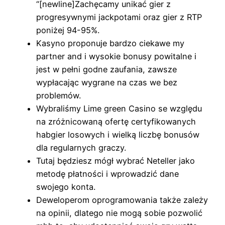
“[newline]Zachęcamy unikać gier z
progresywnymi jackpotami oraz gier z RTP
poniżej 94-95%.
Kasyno proponuje bardzo ciekawe my
partner and i wysokie bonusy powitalne i
jest w pełni godne zaufania, zawsze
wypłacając wygrane na czas we bez
problemów.
Wybraliśmy Lime green Casino se względu
na zróżnicowaną ofertę certyfikowanych
habgier losowych i wielką liczbę bonusów
dla regularnych graczy.
Tutaj będziesz mógł wybrać Neteller jako
metodę płatności i wprowadzić dane
swojego konta.
Deweloperom oprogramowania także zależy
na opinii, dlatego nie mogą sobie pozwolić