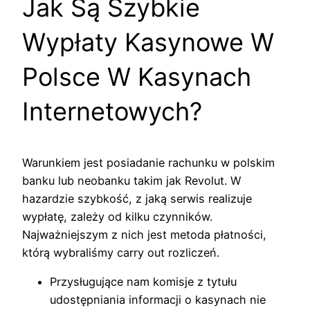
Jak Są Szybkie
Wypłaty Kasynowe W
Polsce W Kasynach
Internetowych?
Warunkiem jest posiadanie rachunku w polskim
banku lub neobanku takim jak Revolut. W
hazardzie szybkość, z jaką serwis realizuje
wypłatę, zależy od kilku czynników.
Najważniejszym z nich jest metoda płatności,
którą wybraliśmy carry out rozliczeń.
Przysługujące nam komisje z tytułu
udostępniania informacji o kasynach nie