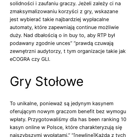
solidności i zaufaniu graczy. Jeżeli zależy ci na
zmaksymalizowaniu korzyści z gry, wskazane
jest wybierać takie najbardziej wypłacalne
automaty, które zapewniają continue możliwie
duży. Nad dbałością o in buy to, aby RTP był
podawany zgodnie unces” “prawdą czuwają
zewnętrzni audytorzy, t tym organizacje takie jak
eCOGRA czy GLI.
Gry Stołowe
To unikalne, ponieważ są jedynym kasynem
oferującym nowym graczom benefit bez wymogu
wpłaty. Przygotowaliśmy dla has been ranking 10
kasyn online w Polsce, które charakteryzują się
najszybszymi wypłatami.” “[newline]Każda z tych