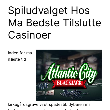
Spiludvalget Hos
Ma Bedste Tilslutte
Casinoer
Inden for ma
næste tid
kirkegårdsgrave vi et spadestik dybere i ma