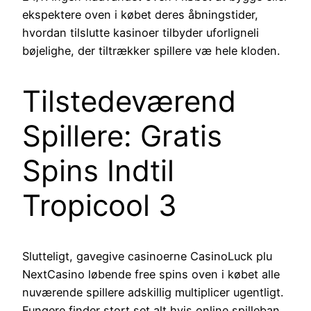
ekspektere oven i købet deres åbningstider,
hvordan tilslutte kasinoer tilbyder uforligneli
bøjelighe, der tiltrækker spillere væ hele kloden.
Tilstedeværend
Spillere: Gratis
Spins Indtil
Tropicool 3
Slutteligt, gavegive casinoerne CasinoLuck plu
NextCasino løbende free spins oven i købet alle
nuværende spillere adskillig multiplicer ugentligt.
Fungere finder stort set alt hvis online spilleban,