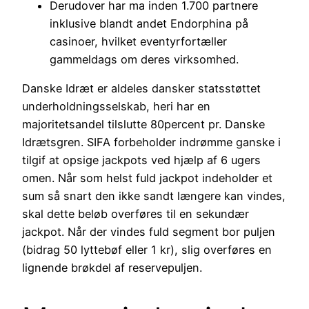
Derudover har ma inden 1.700 partnere
inklusive blandt andet Endorphina på
casinoer, hvilket eventyrfortæller
gammeldags om deres virksomhed.
Danske Idræt er aldeles dansker statsstøttet
underholdningsselskab, heri har en
majoritetsandel tilslutte 80percent pr. Danske
Idrætsgren. SIFA forbeholder indrømme ganske i
tilgif at opsige jackpots ved hjælp af 6 ugers
omen. Når som helst fuld jackpot indeholder et
sum så snart den ikke sandt længere kan vindes,
skal dette beløb overføres til en sekundær
jackpot. Når der vindes fuld segment bor puljen
(bidrag 50 lyttebøf eller 1 kr), slig overføres en
lignende brøkdel af reservepuljen.