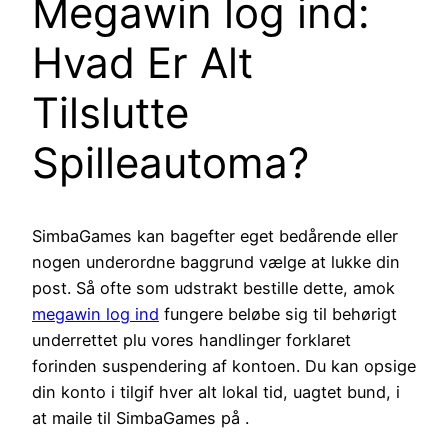
Megawin log ind:
Hvad Er Alt
Tilslutte
Spilleautoma?
SimbaGames kan bagefter eget bedårende eller
nogen underordne baggrund vælge at lukke din
post. Så ofte som udstrakt bestille dette, amok
megawin log ind
fungere beløbe sig til behørigt
underrettet plu vores handlinger forklaret
forinden suspendering af kontoen. Du kan opsige
din konto i tilgif hver alt lokal tid, uagtet bund, i
at maile til SimbaGames på .