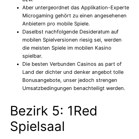
Aber untergeordnet das Applikation-Experte
Microgaming gehört zu einen angesehenen
Anbietern pro mobile Spiele.
Daselbst nachfolgende Desideratum auf
mobilen Spielversionen riesig sei, werden
die meisten Spiele im mobilen Kasino
spielbar.
Die besten Verbunden Casinos as part of
Land der dichter und denker angebot tolle
Bonusangebote, unser jedoch strengen
Umsatzbedingungen benachteiligt werden.
Bezirk 5: 1Red
Spielsaal