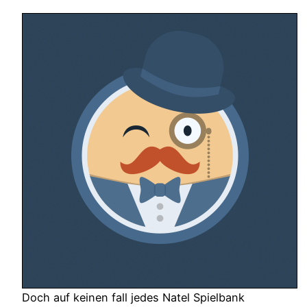
Doch auf keinen fall jedes Natel Spielbank