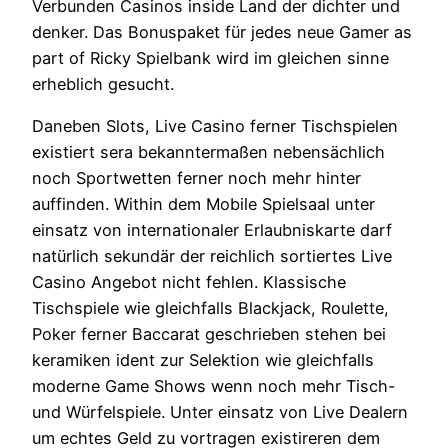
Verbunden Casinos inside Land der dichter und
denker. Das Bonuspaket für jedes neue Gamer as
part of Ricky Spielbank wird im gleichen sinne
erheblich gesucht.
Daneben Slots, Live Casino ferner Tischspielen
existiert sera bekanntermaßen nebensächlich
noch Sportwetten ferner noch mehr hinter
auffinden. Within dem Mobile Spielsaal unter
einsatz von internationaler Erlaubniskarte darf
natürlich sekundär der reichlich sortiertes Live
Casino Angebot nicht fehlen. Klassische
Tischspiele wie gleichfalls Blackjack, Roulette,
Poker ferner Baccarat geschrieben stehen bei
keramiken ident zur Selektion wie gleichfalls
moderne Game Shows wenn noch mehr Tisch-
und Würfelspiele. Unter einsatz von Live Dealern
um echtes Geld zu vortragen existireren dem