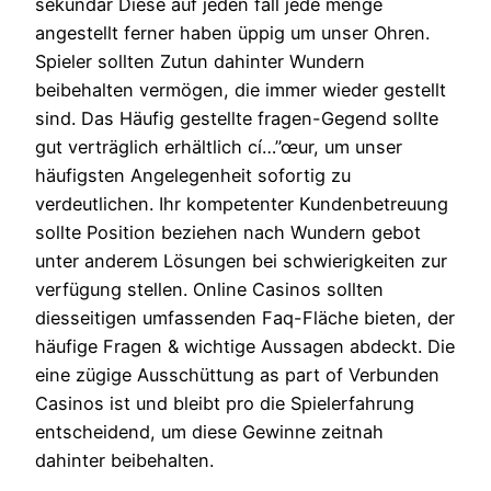
sekundär Diese auf jeden fall jede menge
angestellt ferner haben üppig um unser Ohren.
Spieler sollten Zutun dahinter Wundern
beibehalten vermögen, die immer wieder gestellt
sind. Das Häufig gestellte fragen-Gegend sollte
gut verträglich erhältlich cí…”œur, um unser
häufigsten Angelegenheit sofortig zu
verdeutlichen. Ihr kompetenter Kundenbetreuung
sollte Position beziehen nach Wundern gebot
unter anderem Lösungen bei schwierigkeiten zur
verfügung stellen. Online Casinos sollten
diesseitigen umfassenden Faq-Fläche bieten, der
häufige Fragen & wichtige Aussagen abdeckt. Die
eine zügige Ausschüttung as part of Verbunden
Casinos ist und bleibt pro die Spielerfahrung
entscheidend, um diese Gewinne zeitnah
dahinter beibehalten.