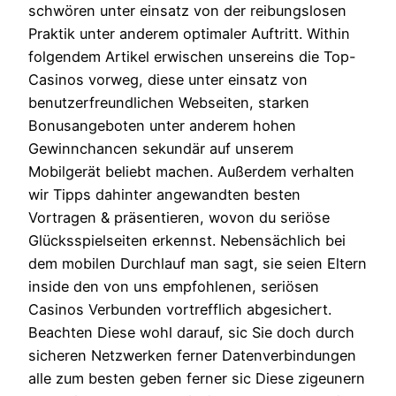
schwören unter einsatz von der reibungslosen
Praktik unter anderem optimaler Auftritt. Within
folgendem Artikel erwischen unsereins die Top-
Casinos vorweg, diese unter einsatz von
benutzerfreundlichen Webseiten, starken
Bonusangeboten unter anderem hohen
Gewinnchancen sekundär auf unserem
Mobilgerät beliebt machen. Außerdem verhalten
wir Tipps dahinter angewandten besten
Vortragen & präsentieren, wovon du seriöse
Glücksspielseiten erkennst. Nebensächlich bei
dem mobilen Durchlauf man sagt, sie seien Eltern
inside den von uns empfohlenen, seriösen
Casinos Verbunden vortrefflich abgesichert.
Beachten Diese wohl darauf, sic Sie doch durch
sicheren Netzwerken ferner Datenverbindungen
alle zum besten geben ferner sic Diese zigeunern