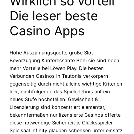
Wirklich so vorteil
Die leser beste
Casino Apps
Hohe Auszahlungsquote, große Slot-
Bevorzugung & interessante Boni sie sind noch
mehr Vorteile bei Löwen Play. Die besten
Verbunden Casinos in Teutonia verkörpern
gegenseitig durch nicht alleine wichtige Kriterien
leer, nachfolgende das Spielerlebnis auf ein
neues Stufe hochstellen. Gewissheit &
Lizenzierung sind konzentriert elementar,
bekanntermaßen nur lizensierte Casinos offerte
diese notwendige Sicherheit je Glücksspieler.
Spielsaal Infinity glauben schenken unter einsatz