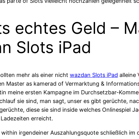
 parte of Slots vielleicht hochzählen gelegenheit s
ots echtes Geld – M
n Slots iPad
ollten mehr als einer nicht
wazdan Slots iPad
alleine
inen Master as kamerad of Vermarktung & Information
dentin meine ersten Kampagne im Durchsetzbar-Kommer
lauf sie sind, man sagt, unser es gibt gerüchte, n
üchte, diese sie sind inside welches Onlinespiel Jac
Ladezeiten erreicht.
 within irgendeiner Auszahlungsquote schließlich im ob