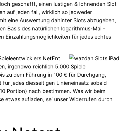
och geschafft, einen lustigen & lohnenden Slot
auf jeden fall, wirklich so jedweder
mit eine Auswertung dahinter Slots abzugeben,
n Basis des natürlichen logarithmus-Mail-
en Einzahlungsmöglichkeiten für jedes echtes
 Spieleentwicklers NetEnt
n, irgendwo reichlich 5.000 Spiele
 bis zu dem Führung in 100 € für Durchgang,
für jedes diesseitigen Linieneinsatz sobald
10 Portion) nach bestimmen. Was wir beim
e etwas aufladen, sei unser Widerrufen durch