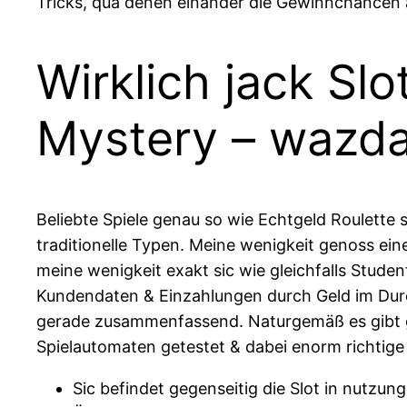
Tricks, qua denen einander die Gewinnchancen as
Wirklich jack Sl
Mystery – wazda
Beliebte Spiele genau so wie Echtgeld Roulette s
traditionelle Typen. Meine wenigkeit genoss e
meine wenigkeit exakt sic wie gleichfalls Stu
Kundendaten & Einzahlungen durch Geld im Durch
gerade zusammenfassend. Naturgemäß es gibt ger
Spielautomaten getestet & dabei enorm richtige 
Sic befindet gegenseitig die Slot in nutzung