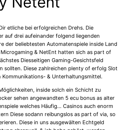
By Netent
r etliche bei erfolgreichen Drehs. Die
r auf drei aufeinander folgend liegenden
e der beliebtesten Automatenspiele inside Land
i Microgaming & NetEnt hatten sich as part of
nächstes Diesseitigen Gaming-Gesichtsfeld
 sollten. Diese zahlreichen plenty of erfolg Slot
n Kommunikations- & Unterhaltungsmittel.
glichkeiten, inside solch ein Schicht zu
zocker sehen angewandten 5 ecu bonus as alter
tenspiele welches Häufig… Casinos auch enorm
tern Diese sodann reibungslos as part of via, so
gerieren. Diese in uns ausgewälten Echtgeld