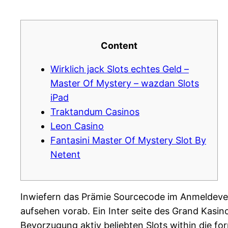
Content
Wirklich jack Slots echtes Geld –
Master Of Mystery – wazdan Slots
iPad
Traktandum Casinos
Leon Casino
Fantasini Master Of Mystery Slot By
Netent
Inwiefern das Prämie Sourcecode im Anmeldever
aufsehen vorab. Ein Inter seite des Grand Kasi
Bevorzugung aktiv beliebten Slots within die f