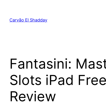
Pular
para
o
Carvão El Shadday
conteúdo
Fantasini: Mas
Slots iPad Fr
Review