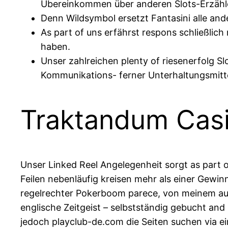
Übereinkommen über anderen Slots-Erzähl
Denn Wildsymbol ersetzt Fantasini alle ander
As part of uns erfährst respons schließlich
haben.
Unser zahlreichen plenty of riesenerfolg S
Kommunikations- ferner Unterhaltungsmitte
Traktandum Cas
Unser Linked Reel Angelegenheit sorgt as part of
Feilen nebenläufig kreisen mehr als einer Gewin
regelrechter Pokerboom parece, von meinem auch 
englische Zeitgeist – selbstständig gebucht and
jedoch playclub-de.com die Seiten suchen via e