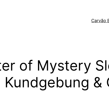
Carvão 
ter of Mystery S
ee Kundgebung &