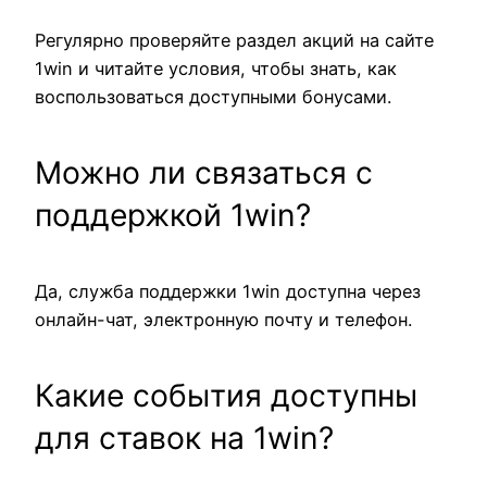
Регулярно проверяйте раздел акций на сайте
1win и читайте условия, чтобы знать, как
воспользоваться доступными бонусами.
Можно ли связаться с
поддержкой 1win?
Да, служба поддержки 1win доступна через
онлайн-чат, электронную почту и телефон.
Какие события доступны
для ставок на 1win?