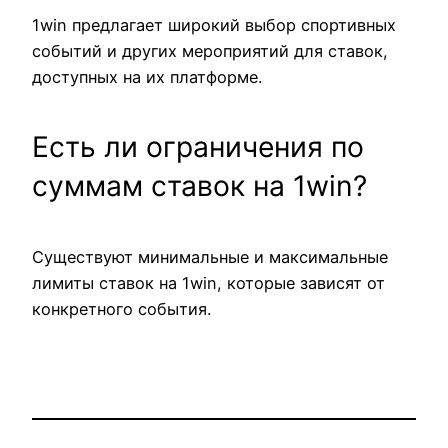
1win предлагает широкий выбор спортивных
событий и других мероприятий для ставок,
доступных на их платформе.
Есть ли ограничения по
суммам ставок на 1win?
Существуют минимальные и максимальные
лимиты ставок на 1win, которые зависят от
конкретного события.