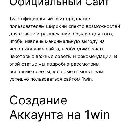
Официальный Сайт
1win официальный сайт предлагает
пользователям широкий спектр возможностей
для ставок и развлечений. Однако для того,
чтобы извлечь максимальную выгоду из
использования сайта, необходимо знать
некоторые важные советы и рекомендации. В
этой статье мы подробно рассмотрим
основные советы, которые помогут вам
успешно пользоваться сайтом 1win.
Создание
Аккаунта на 1win