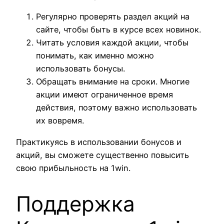
Регулярно проверять раздел акций на
сайте, чтобы быть в курсе всех новинок.
Читать условия каждой акции, чтобы
понимать, как именно можно
использовать бонусы.
Обращать внимание на сроки. Многие
акции имеют ограниченное время
действия, поэтому важно использовать
их вовремя.
Практикуясь в использовании бонусов и
акций, вы сможете существенно повысить
свою прибыльность на 1win.
Поддержка