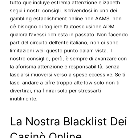
tutto que incluye estrema attenzione elizabeth
segui i nostri consigli. Iscrivendosi in uno dei
gambling establishment online non AAMS, non
c’è bisogno di togliere l’autoesclusione ADM
qualora l’avessi richiesta in passato. Non facendo
part del circuito dell’ente italiano, non ci sono
limitazioni weil questo punto dalam vista. Il
nostro consiglio, però, è sempre di avanzare con
la aforisma attenzione e responsabilità, senza
lasciarsi muoversi verso a spese eccessive. Se ti
lasci andare a cifre troppo alte low solo non ti
divertirai, ma finirai solo per stressarti
inutilmente.
La Nostra Blacklist Dei
Casinò Online