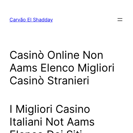
Pular
para
Carvão El Shadday
o
conteúdo
Casinò Online Non
Aams Elenco Migliori
Casinò Stranieri
I Migliori Casino
Italiani Not Aams