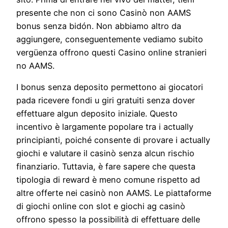
presente che non ci sono Casinò non AAMS
bonus senza bidón. Non abbiamo altro da
aggiungere, conseguentemente vediamo subito
vergüenza offrono questi Casino online stranieri
no AAMS.
I bonus senza deposito permettono ai giocatori
pada ricevere fondi u giri gratuiti senza dover
effettuare algun deposito iniziale. Questo
incentivo è largamente popolare tra i actually
principianti, poiché consente di provare i actually
giochi e valutare il casinò senza alcun rischio
finanziario. Tuttavia, è fare sapere che questa
tipologia di reward è meno comune rispetto ad
altre offerte nei casinò non AAMS. Le piattaforme
di giochi online con slot e giochi ag casinò
offrono spesso la possibilità di effettuare delle