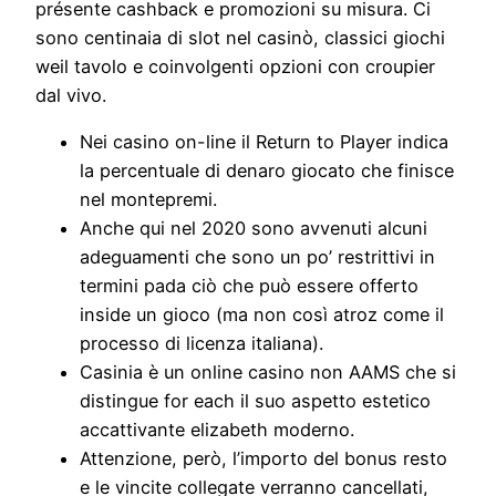
présente cashback e promozioni su misura. Ci
sono centinaia di slot nel casinò, classici giochi
weil tavolo e coinvolgenti opzioni con croupier
dal vivo.
Nei casino on-line il Return to Player indica
la percentuale di denaro giocato che finisce
nel montepremi.
Anche qui nel 2020 sono avvenuti alcuni
adeguamenti che sono un po’ restrittivi in ​​
termini pada ciò che può essere offerto
inside un gioco (ma non così atroz come il
processo di licenza italiana).
Casinia è un online casino non AAMS che si
distingue for each il suo aspetto estetico
accattivante elizabeth moderno.
Attenzione, però, l’importo del bonus resto
e le vincite collegate verranno cancellati,