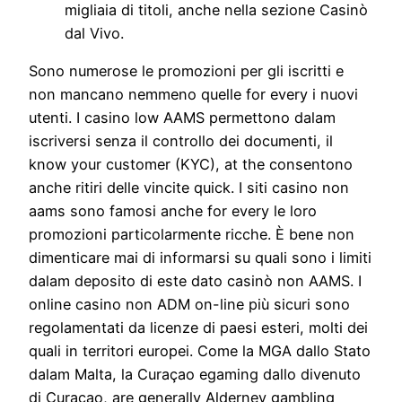
migliaia di titoli, anche nella sezione Casinò
dal Vivo.
Sono numerose le promozioni per gli iscritti e
non mancano nemmeno quelle for every i nuovi
utenti. I casino low AAMS permettono dalam
iscriversi senza il controllo dei documenti, il
know your customer (KYC), at the consentono
anche ritiri delle vincite quick. I siti casino non
aams sono famosi anche for every le loro
promozioni particolarmente ricche. È bene non
dimenticare mai di informarsi su quali sono i limiti
dalam deposito di este dato casinò non AAMS. I
online casino non ADM on-line più sicuri sono
regolamentati da licenze di paesi esteri, molti dei
quali in territori europei. Come la MGA dallo Stato
dalam Malta, la Curaçao egaming dallo divenuto
di Curaçao, are generally Alderney gambling