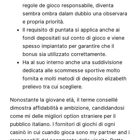
regole de gioco responsabile, diventa
sembra ombra dalam dubbio una observara
e propria priorità.
Il requisito di puntata si applica anche ai
fondi depositati sul conto di gioco e viene
spesso impiantato per garantire che il
bonus sia utilizzato correttamente.
Ha al suo interno anche una suddivisione
dedicata alle scommesse sportive molto
fornita e molti metodi di deposito elizabeth
prelievo tra cui scegliere.
Nonostante la giovane età, il terme conseillé
dimostra affidabilità e ambizione, candidandosi
come mi delle migliori option straniere per il
pubblico italiano. I fornitori di giochi di ogni
casinò in cui cuando gioca sono my partner and i