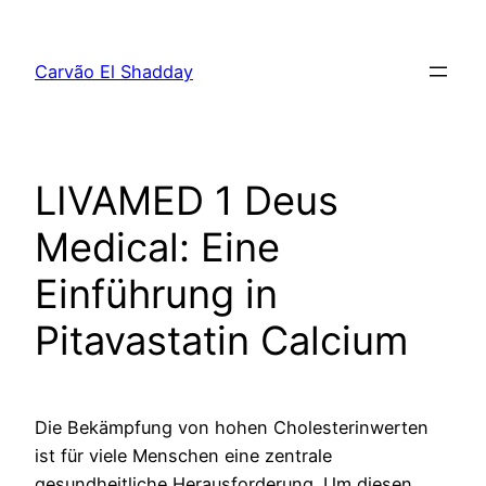
Pular
para
Carvão El Shadday
o
conteúdo
LIVAMED 1 Deus
Medical: Eine
Einführung in
Pitavastatin Calcium
Die Bekämpfung von hohen Cholesterinwerten
ist für viele Menschen eine zentrale
gesundheitliche Herausforderung. Um diesen