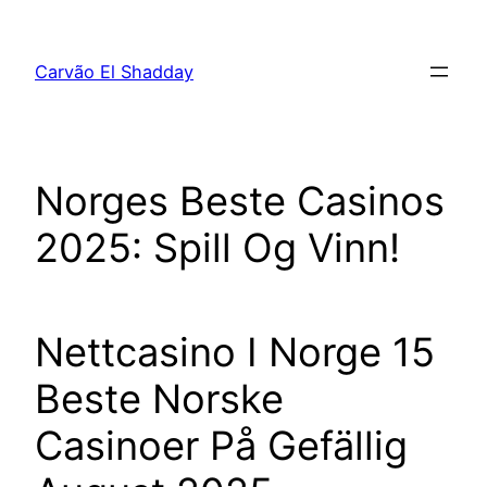
Pular
para
Carvão El Shadday
o
conteúdo
Norges Beste Casinos
2025: Spill Og Vinn!
Nettcasino I Norge 15
Beste Norske
Casinoer På Gefällig