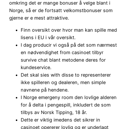
omkring det er mange bonuser å velge blant i
Norge, så er de fortsatt velkomstbonuser som
gjerne er e mest attraktive.
Finn oversikt over hvor man kan spille med
lisens i EU i vår oversikt.
I dag producir vi også på det som nærmest
en nødvendighet from casinoet tilbyr
survive chat blant metodene deres for
kundeservice.
Det skal sies with disse to representerer
ikke spilleren og dealeren, men simple
navnene på hendene.
I Norge emergeny room den lovlige alderen
for å delta i pengespill, inkludert de som
tilbys av Norsk Tipping, 18 år.
Dette er viktig imedens det sikrer in
casinoet opererer lovlig og er underlagt