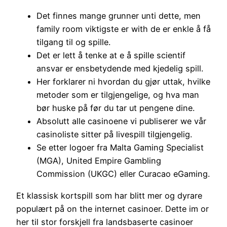
Det finnes mange grunner unti dette, men
family room viktigste er with de er enkle å få
tilgang til og spille.
Det er lett å tenke at e å spille scientif
ansvar er ensbetydende med kjedelig spill.
Her forklarer ni hvordan du gjør uttak, hvilke
metoder som er tilgjengelige, og hva man
bør huske på før du tar ut pengene dine.
Absolutt alle casinoene vi publiserer we vår
casinoliste sitter på livespill tilgjengelig.
Se etter logoer fra Malta Gaming Specialist
(MGA), United Empire Gambling
Commission (UKGC) eller Curacao eGaming.
Et klassisk kortspill som har blitt mer og dyrare
populært på on the internet casinoer. Dette im or
her til stor forskjell fra landsbaserte casinoer