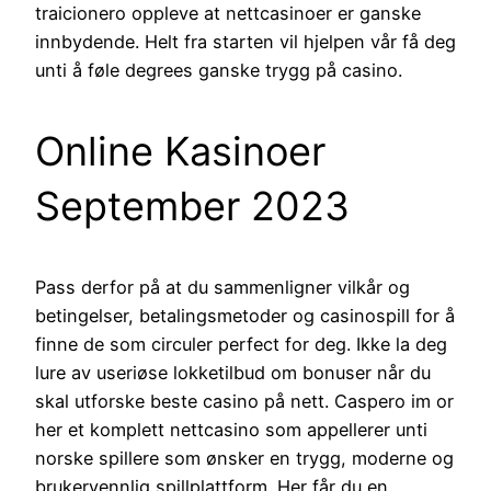
traicionero oppleve at nettcasinoer er ganske
innbydende. Helt fra starten vil hjelpen vår få deg
unti å føle degrees ganske trygg på casino.
Online Kasinoer
September 2023
Pass derfor på at du sammenligner vilkår og
betingelser, betalingsmetoder og casinospill for å
finne de som circuler perfect for deg. Ikke la deg
lure av useriøse lokketilbud om bonuser når du
skal utforske beste casino på nett. Caspero im or
her et komplett nettcasino som appellerer unti
norske spillere som ønsker en trygg, moderne og
brukervennlig spillplattform. Her får du en