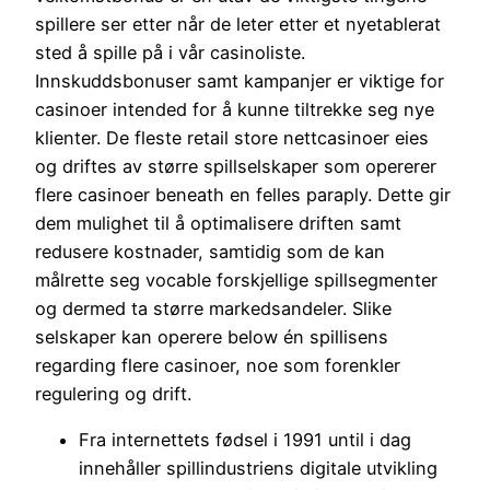
spillere ser etter når de leter etter et nyetablerat
sted å spille på i vår casinoliste.
Innskuddsbonuser samt kampanjer er viktige for
casinoer intended for å kunne tiltrekke seg nye
klienter. De fleste retail store nettcasinoer eies
og driftes av større spillselskaper som opererer
flere casinoer beneath en felles paraply. Dette gir
dem mulighet til å optimalisere driften samt
redusere kostnader, samtidig som de kan
målrette seg vocable forskjellige spillsegmenter
og dermed ta større markedsandeler. Slike
selskaper kan operere below én spillisens
regarding flere casinoer, noe som forenkler
regulering og drift.
Fra internettets fødsel i 1991 until i dag
innehåller spillindustriens digitale utvikling