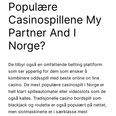
Populære
Casinospillene My
Partner And I
Norge?
De tilbyr også en omfattende betting plattform
som ser ypperlig for dem som ønsker å
kombinere oddsspill med beste online on line
casino. De mest populære casinospill i Norge er
helt klart spilleautomater eller videoslots som de
også kalles. Tradisjonelle casino bordspill som
blackjack og roulette er også populært på nettet,
men slotmaskinene er i særklasse mest