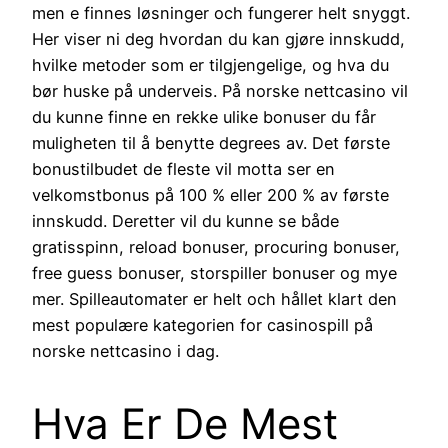
men e finnes løsninger och fungerer helt snyggt.
Her viser ni deg hvordan du kan gjøre innskudd,
hvilke metoder som er tilgjengelige, og hva du
bør huske på underveis. På norske nettcasino vil
du kunne finne en rekke ulike bonuser du får
muligheten til å benytte degrees av. Det første
bonustilbudet de fleste vil motta ser en
velkomstbonus på 100 % eller 200 % av første
innskudd. Deretter vil du kunne se både
gratisspinn, reload bonuser, procuring bonuser,
free guess bonuser, storspiller bonuser og mye
mer. Spilleautomater er helt och hållet klart den
mest populære kategorien for casinospill på
norske nettcasino i dag.
Hva Er De Mest