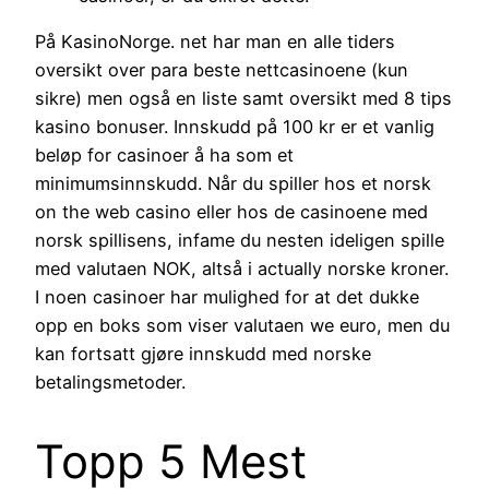
På KasinoNorge. net har man en alle tiders
oversikt over para beste nettcasinoene (kun
sikre) men også en liste samt oversikt med 8 tips
kasino bonuser. Innskudd på 100 kr er et vanlig
beløp for casinoer å ha som et
minimumsinnskudd. Når du spiller hos et norsk
on the web casino eller hos de casinoene med
norsk spillisens, infame du nesten ideligen spille
med valutaen NOK, altså i actually norske kroner.
I noen casinoer har mulighed for at det dukke
opp en boks som viser valutaen we euro, men du
kan fortsatt gjøre innskudd med norske
betalingsmetoder.
Topp 5 Mest