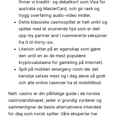
finner vi kreditt- og debetkort som Visa for
australia og MasterCard, och gir rask og
trygg overføring audio-video midler.
Dette klassiske casinospillet er helt unikt og
spilles med et snurrende hjul som er delt
opp my partner and i nummererte seksjoner
fra 0 til thirty-six.
Litecoin sitter på en egenskap som gjøre
den until en av de mest populære
kryptovalutaene for gambling på internett.
Spill på mobilen emergeny room der det
kanskje satses mest og i dag aleve så godt
och alle online casinoer ha et mobiltilbud.
Nett. casino er din pålitelige guide i de norske
casinolandskapet, jeder vi grundig vurderer og
sammenligner de beste alternativene intended
for deg som norsk spiller. Våre eksperter har