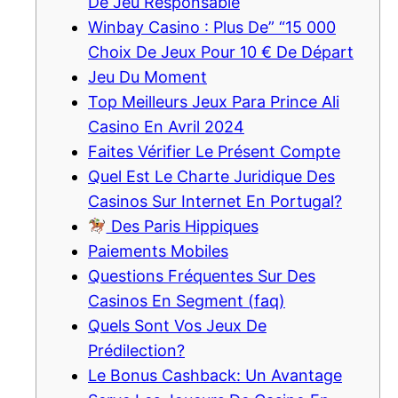
De Jeu Responsable
Winbay Casino : Plus De” “15 000
Choix De Jeux Pour 10 € De Départ
Jeu Du Moment
Top Meilleurs Jeux Para Prince Ali
Casino En Avril 2024
Faites Vérifier Le Présent Compte
Quel Est Le Charte Juridique Des
Casinos Sur Internet En Portugal?
Des Paris Hippiques
Paiements Mobiles
Questions Fréquentes Sur Des
Casinos En Segment (faq)
Quels Sont Vos Jeux De
Prédilection?
Le Bonus Cashback: Un Avantage