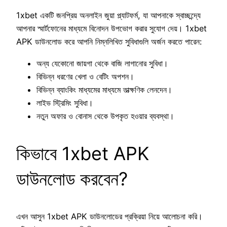
1xbet একটি জনপ্রিয় অনলাইন জুয়া প্ল্যাটফর্ম, যা আপনাকে স্বাচ্ছন্দ্যে
আপনার স্মার্টফোনের মাধ্যমে বিনোদন উপভোগ করার সুযোগ দেয়। 1xbet
APK ডাউনলোড করে আপনি নিম্নলিখিত সুবিধাগুলি অর্জন করতে পারেন:
অন্য যেকোনো জায়গা থেকে বাজি লাগানোর সুবিধা।
বিভিন্ন ধরণের খেলা ও বেটিং অপশন।
বিভিন্ন ব্যাংকিং মাধ্যমের মাধ্যমে তাত্ক্ষণিক লেনদেন।
লাইভ স্ট্রিমিং সুবিধা।
নতুন অফার ও বোনাস থেকে উপকৃত হওয়ার ব্যবস্থা।
কিভাবে 1xbet APK
ডাউনলোড করবেন?
এখন আসুন 1xbet APK ডাউনলোডের প্রক্রিয়া নিয়ে আলোচনা করি।