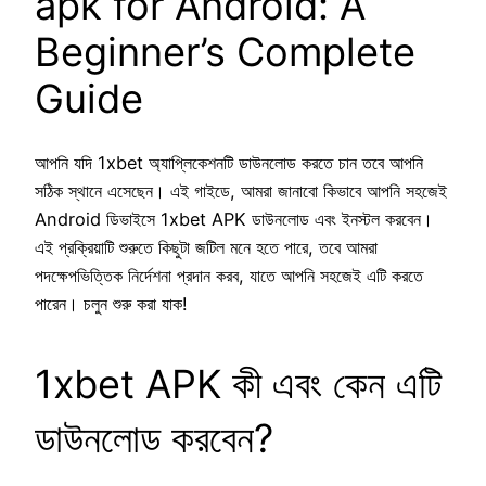
apk for Android: A
Beginner’s Complete
Guide
আপনি যদি 1xbet অ্যাপ্লিকেশনটি ডাউনলোড করতে চান তবে আপনি
সঠিক স্থানে এসেছেন। এই গাইডে, আমরা জানাবো কিভাবে আপনি সহজেই
Android ডিভাইসে 1xbet APK ডাউনলোড এবং ইনস্টল করবেন।
এই প্রক্রিয়াটি শুরুতে কিছুটা জটিল মনে হতে পারে, তবে আমরা
পদক্ষেপভিত্তিক নির্দেশনা প্রদান করব, যাতে আপনি সহজেই এটি করতে
পারেন। চলুন শুরু করা যাক!
1xbet APK কী এবং কেন এটি
ডাউনলোড করবেন?