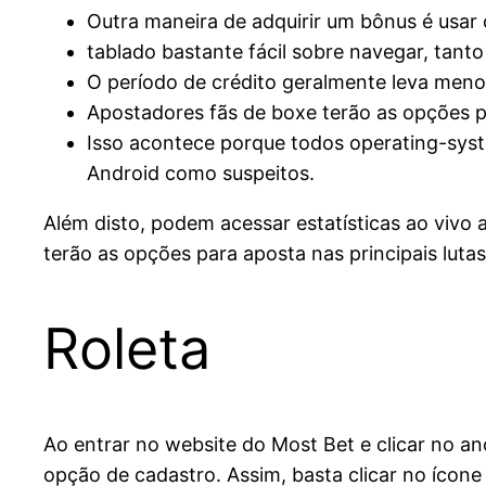
Outra maneira de adquirir um bônus é usa
tablado bastante fácil sobre navegar, tant
O período de crédito geralmente leva meno
Apostadores fãs de boxe terão as opções p
Isso acontece porque todos operating-syste
Android como suspeitos.
Além disto, podem acessar estatísticas ao vivo
terão as opções para aposta nas principais luta
Roleta
Ao entrar no website do Most Bet e clicar no an
opção de cadastro. Assim, basta clicar no ícon