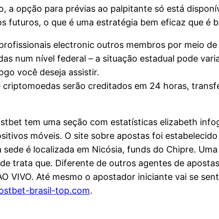
 a opção para prévias ao palpitante só está disponív
 futuros, o que é uma estratégia bem eficaz que é b
profissionais electronic outros membros por meio de
das num nível federal – a situação estadual pode var
ogo você deseja assistir.
s e criptomoedas serão creditados em 24 horas, transf
stbet tem uma seção com estatísticas elizabeth info
tivos móveis. O site sobre apostas foi estabelecido
a sede é localizada em Nicósia, funds do Chipre. Um
 de trata que. Diferente de outros agentes de aposta
AO VIVO. Até mesmo o apostador iniciante vai se sen
stbet-brasil-top.com
.