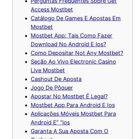
Perguntas Frequentes Sobre Get
Access Mostbet
Catálogo De Games E Apostas Em
Mostbet
Mostbet App: Tais Como Fazer
Download No Android E Ios?
Como Depositar Not Any Mostbet?
Seção Ao Vivo Electronic Casino
Live Mostbet
Cashout De Aposta
Jogo De Pôquer
Apostar No Mostbet É Legal?
Mostbet App Para Android E Ios
Aplicações Móveis Mostbet Para
Android E” “ios
Garanta A Sua Aposta Com O