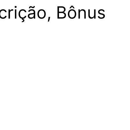
scrição, Bônus