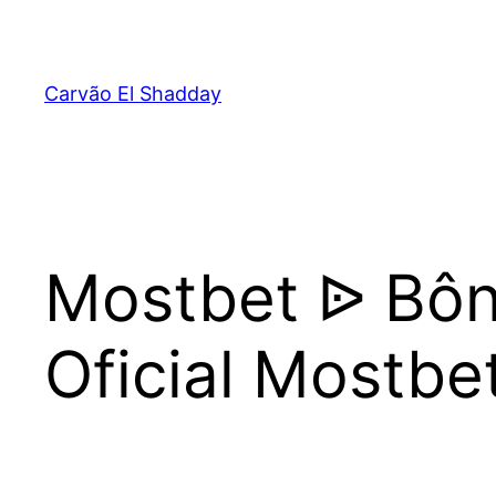
Pular
para
o
Carvão El Shadday
conteúdo
Mostbet ᐉ Bôn
Oficial Mostbe