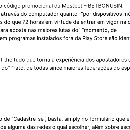
r o código promocional da Mostbet – BETBONUSIN.
o através do computador quanto” “por dispositivos mó
s do que 72 horas em virtude de entrar em vigor na 
ara aposta nas maiores lutas do” “momento, de
m programas instalados fora da Play Store são ident
 at the tudo que torna a experiência dos apostadores
s do” “rato, de todas since maiores federações do esp
o de “Cadastre-se”, basta, simply no formulário que 
e de alguma das redes o qual escolher, além sobre es