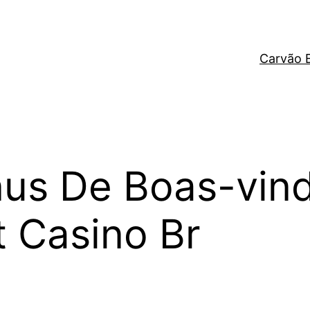
Carvão 
us De Boas-vin
t Casino Br