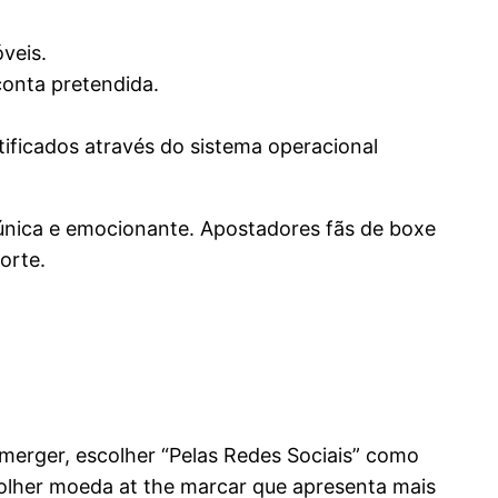
veis.
conta pretendida.
ificados através do sistema operacional
 única e emocionante. Apostadores fãs de boxe
orte.
emerger, escolher “Pelas Redes Sociais” como
colher moeda at the marcar que apresenta mais