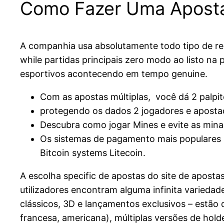
Como Fazer Uma Apost
A companhia usa absolutamente todo tipo de rec
while partidas principais zero modo ao listo na
esportivos acontecendo em tempo genuine.
Com as apostas múltiplas, você dá 2 palpi
protegendo os dados 2 jogadores e aposta
Descubra como jogar Mines e evite as min
Os sistemas de pagamento mais populares 
Bitcoin systems Litecoin.
A escolha specific de apostas do site de aposta
utilizadores encontram alguma infinita variedad
clássicos, 3D e lançamentos exclusivos – estão 
francesa, americana), múltiplas versões de hol