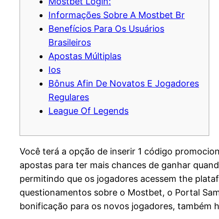
Mostbet Login:
Informações Sobre A Mostbet Br
Benefícios Para Os Usuários
Brasileiros
Apostas Múltiplas
Ios
Bônus Afin De Novatos E Jogadores
Regulares
League Of Legends
Você terá a opção de inserir 1 código promocio
apostas para ter mais chances de ganhar quando
permitindo que os jogadores acessem the platafo
questionamentos sobre o Mostbet, o Portal Sam
bonificação para os novos jogadores, também h