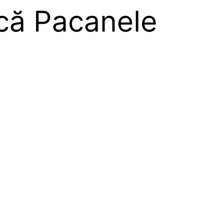
că Pacanele