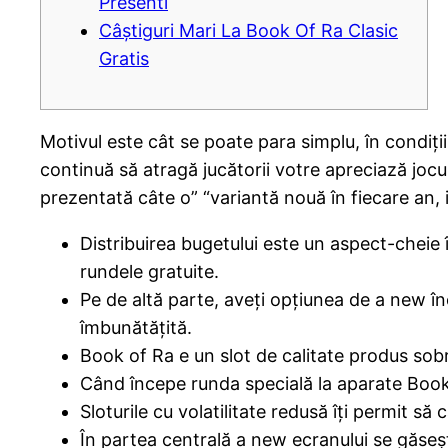
Presenti
Câștiguri Mari La Book Of Ra Clasic
Gratis
Motivul este cât se poate para simplu, în condiți
continuă să atragă jucătorii votre apreciază jocur
prezentată câte o” “variantă nouă în fiecare an, i
Distribuirea bugetului este un aspect-cheie
rundele gratuite.
Pe de altă parte, aveți opțiunea de a new în
îmbunătățită.
Book of Ra e un slot de calitate produs sob
Când începe runda specială la aparate Book
Sloturile cu volatilitate redusă îți permit s
În partea centrală a new ecranului se găseș