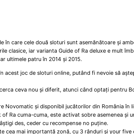
ile în care cele două sloturi sunt asemănătoare și amb
ile clasice, iar varianta Guide of Ra deluxe e mult îmb
ar ultimele patru în 2014 și 2015.
 în acest joc de sloturi online, putând fi nevoie să 
cerca ceva nou și diferit, atunci când optați pentru B
re Novomatic și disponibil jucătorilor din România în 
 of Ra cuma-cuma, este activat sobre asemenea și un
ă câștigi des, ceder cu recompense no puține.
te cea mai importantă zonă, cu 3 rânduri și your five