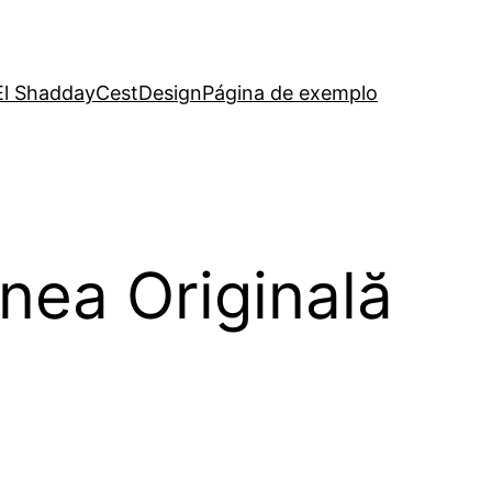
El Shadday
CestDesign
Página de exemplo
nea Originală