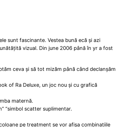
ele sunt fascinante. Vestea bună ecă și azi
unătățită vizual. Din june 2006 până în yr a fost
așteptăm ceva și să tot mizăm până când declanșăm
ook of Ra Deluxe, un joc nou și cu grafică
limba maternă.
” “simbol scatter suplimentar.
 coloane pe treatment se vor afișa combinațiile