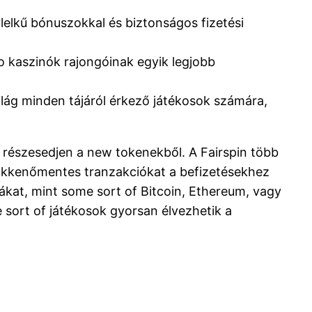
lelkű bónuszokkal és biztonságos fizetési
o kaszinók rajongóinak egyik legjobb
ilág minden tájáról érkező játékosok számára,
s részesedjen a new tokenekből. A Fairspin több
 zökkenőmentes tranzakciókat a befizetésekhez
tákat, mint some sort of Bitcoin, Ethereum, vagy
 sort of játékosok gyorsan élvezhetik a