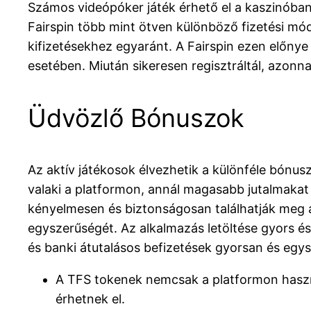
Számos videópóker játék érhető el a kaszinóban, 
Fairspin több mint ötven különböző fizetési mód
kifizetésekhez egyaránt. A Fairspin ezen előnye
esetében. Miután sikeresen regisztráltál, azonna
Üdvözlő Bónuszok
Az aktív játékosok élvezhetik a különféle bónusz
valaki a platformon, annál magasabb jutalmakat
kényelmesen és biztonságosan találhatják meg a
egyszerűségét. Az alkalmazás letöltése gyors és
és banki átutalásos befizetések gyorsan és egy
A TFS tokenek nemcsak a platformon haszn
érhetnek el.