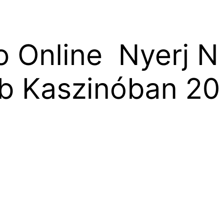
no Online ️ Nyerj
bb Kaszinóban 2