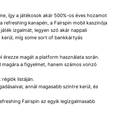
me, így a játékosok akár 500%-os éves hozamot
 refreshing kanapén, a Fairspin mobil kaszinója
játék izgalmát, legyen szó akár nappali
a kerül, míg some sort of bankkártyás
l érezze magát a platform használata során.
 fel magára a figyelmet, hanem számos vonzó
régiók listáján.
adásaival, annál magasabb szintre kerül, és
efreshing Fairspin az egyik legizgalmasabb