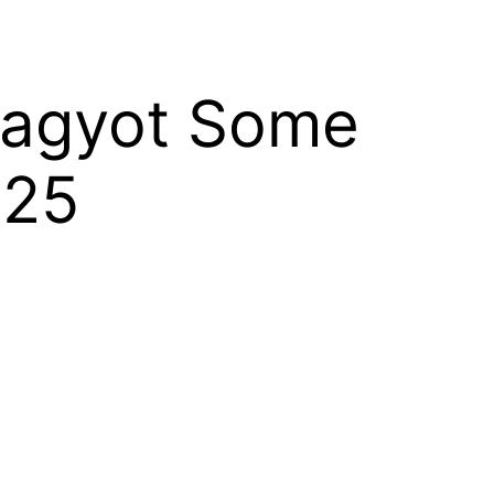
 Nagyot Some
025