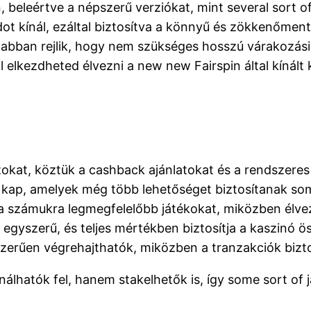
beleértve a népszerű verziókat, mint several sort of
ot kínál, ezáltal biztosítva a könnyű és zökkenőment
 abban rejlik, hogy nem szükséges hosszú várakozási 
l elkezdheted élvezni a new new Fairspin által kínált
okat, köztük a cashback ajánlatokat és a rendszeres 
 kap, amelyek még több lehetőséget biztosítanak som
 számukra legmegfelelőbb játékokat, miközben élvez
 egyszerű, és teljes mértékben biztosítja a kaszinó ö
szerűen végrehajthatók, miközben a tranzakciók bizt
álhatók fel, hanem stakelhetők is, így some sort o