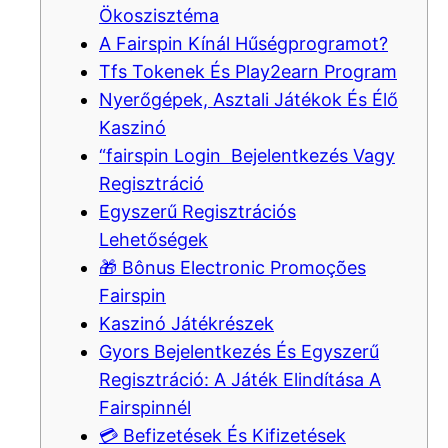
Ökoszisztéma
A Fairspin Kínál Hűségprogramot?
Tfs Tokenek És Play2earn Program
Nyerőgépek, Asztali Játékok És Élő
Kaszinó
“fairspin Login ️ Bejelentkezés Vagy
Regisztráció
Egyszerű Regisztrációs
Lehetőségek
🎁 Bônus Electronic Promoções
Fairspin
Kaszinó Játékrészek
Gyors Bejelentkezés És Egyszerű
Regisztráció: A Játék Elindítása A
Fairspinnél
💳 Befizetések És Kifizetések