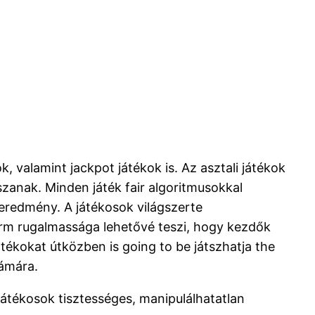
 valamint jackpot játékok is. Az asztali játékok
szanak. Minden játék fair algoritmusokkal
 eredmény. A játékosok világszerte
form rugalmassága lehetővé teszi, hogy kezdők
tékokat útközben is going to be játszhatja the
zámára.
játékosok tisztességes, manipulálhatatlan