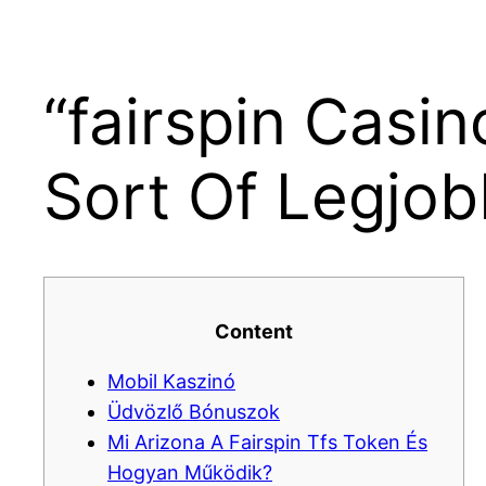
“fairspin Casi
Sort Of Legjo
Content
Mobil Kaszinó
Üdvözlő Bónuszok
Mi Arizona A Fairspin Tfs Token És
Hogyan Működik?