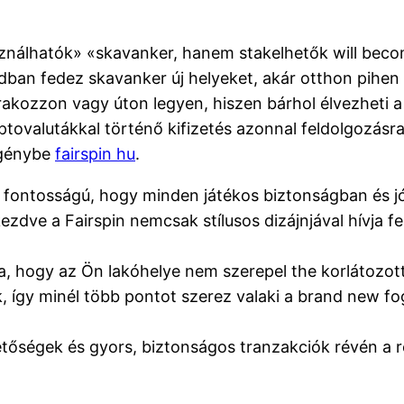
ználhatók» «skavanker, hanem stakelhetők will beco
ban fedez skavanker új helyeket, akár otthon pihen a
rakozzon vagy úton legyen, hiszen bárhol élvezheti a 
iptovalutákkal történő kifizetés azonnal feldolgozásr
igénybe
fairspin hu
.
t fontosságú, hogy minden játékos biztonságban és jó
 kezdve a Fairspin nemcsak stílusos dizájnjával hívja
, hogy az Ön lakóhelye nem szerepel the korlátozott 
 így minél több pontot szerez valaki a brand new fog
etőségek és gyors, biztonságos tranzakciók révén a r