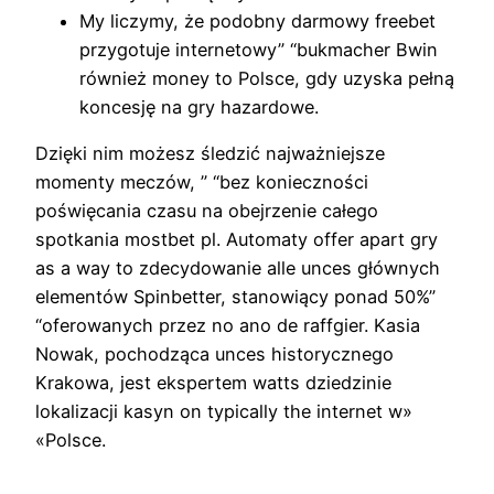
My liczymy, że podobny darmowy freebet
przygotuje internetowy” “bukmacher Bwin
również money to Polsce, gdy uzyska pełną
koncesję na gry hazardowe.
Dzięki nim możesz śledzić najważniejsze
momenty meczów, ” “bez konieczności
poświęcania czasu na obejrzenie całego
spotkania mostbet pl. Automaty offer apart gry
as a way to zdecydowanie alle unces głównych
elementów Spinbetter, stanowiący ponad 50%”
“oferowanych przez no ano de raffgier. Kasia
Nowak, pochodząca unces historycznego
Krakowa, jest ekspertem watts dziedzinie
lokalizacji kasyn on typically the internet w»
«Polsce.