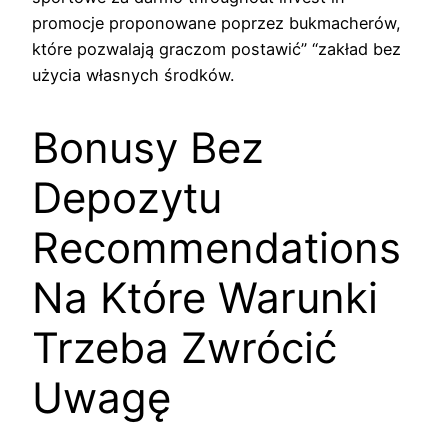
promocje proponowane poprzez bukmacherów,
które pozwalają graczom postawić” “zakład bez
użycia własnych środków.
Bonusy Bez
Depozytu
Recommendations
Na Które Warunki
Trzeba Zwrócić
Uwagę