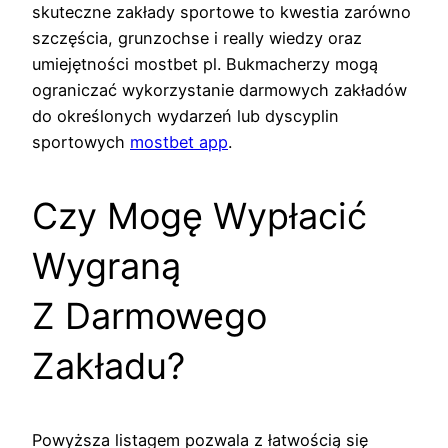
skuteczne zakłady sportowe to kwestia zarówno
szczęścia, grunzochse i really wiedzy oraz
umiejętności mostbet pl. Bukmacherzy mogą
ograniczać wykorzystanie darmowych zakładów
do określonych wydarzeń lub dyscyplin
sportowych
mostbet app
.
Czy Mogę Wypłacić
Wygraną
Z Darmowego
Zakładu?
Powyższa listagem pozwala z łatwością się