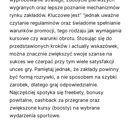
wygranych oraz lepsze poznanie mechanizmów
rynku zakładów. Kluczowe jest” “jednak uważne
czytanie regulaminów oraz świadome spełnianie
warunków promocji, tego rodzaju jak wymagania
kursowe czy warunki obrotu. Stosując się do
przedstawionych kroków i actually wskazówek,
można znacznie zwiększyć swoje szanse na
sukces we czerpać przy tym wiele satysfakcji
unces gry. Pamiętaj jednak, że zakłady powinny
być formą rozrywki, a nie sposobem na szybki
zarobek, dlatego graj odpowiedzialnie.
Najczęściej spotyka się freebety, bonusy
powitalne, cashback za przegrane oraz
zwiększone kursy (boosty) na wybrane
wydarzenia sportowe.