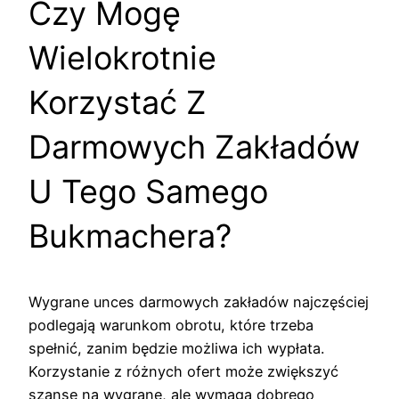
Czy Mogę
Wielokrotnie
Korzystać Z
Darmowych Zakładów
U Tego Samego
Bukmachera?
Wygrane unces darmowych zakładów najczęściej
podlegają warunkom obrotu, które trzeba
spełnić, zanim będzie możliwa ich wypłata.
Korzystanie z różnych ofert może zwiększyć
szanse na wygrane, ale wymaga dobrego