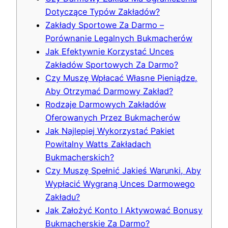
Dotyczące Typów Zakładów?
Zakłady Sportowe Za Darmo –
Porównanie Legalnych Bukmacherów
Jak Efektywnie Korzystać Unces
Zakładów Sportowych Za Darmo?
Czy Muszę Wpłacać Własne Pieniądze,
Aby Otrzymać Darmowy Zakład?
Rodzaje Darmowych Zakładów
Oferowanych Przez Bukmacherów
Jak Najlepiej Wykorzystać Pakiet
Powitalny Watts Zakładach
Bukmacherskich?
Czy Muszę Spełnić Jakieś Warunki, Aby
Wypłacić Wygraną Unces Darmowego
Zakładu?
Jak Założyć Konto I Aktywować Bonusy
Bukmacherskie Za Darmo?