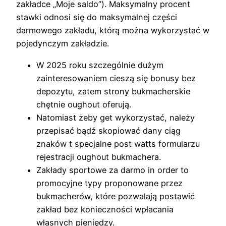
zakładce „Moje saldo”). Maksymalny procent
stawki odnosi się do maksymalnej części
darmowego zakładu, którą można wykorzystać w
pojedynczym zakładzie.
W 2025 roku szczególnie dużym
zainteresowaniem cieszą się bonusy bez
depozytu, zatem strony bukmacherskie
chętnie oughout oferują.
Natomiast żeby get wykorzystać, należy
przepisać bądź skopiować dany ciąg
znaków t specjalne post watts formularzu
rejestracji oughout bukmachera.
Zakłady sportowe za darmo in order to
promocyjne typy proponowane przez
bukmacherów, które pozwalają postawić
zakład bez konieczności wpłacania
własnych pieniędzy.