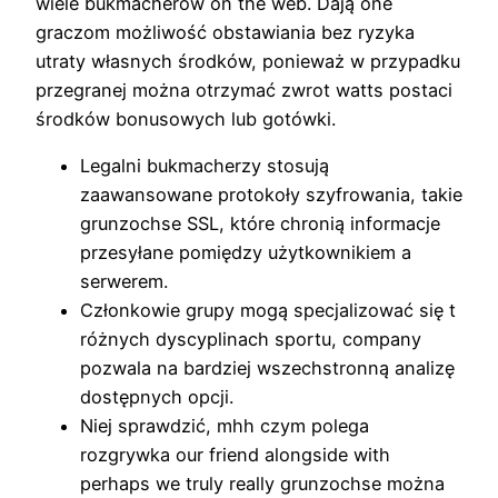
wiele bukmacherów on the web. Dają one
graczom możliwość obstawiania bez ryzyka
utraty własnych środków, ponieważ w przypadku
przegranej można otrzymać zwrot watts postaci
środków bonusowych lub gotówki.
Legalni bukmacherzy stosują
zaawansowane protokoły szyfrowania, takie
grunzochse SSL, które chronią informacje
przesyłane pomiędzy użytkownikiem a
serwerem.
Członkowie grupy mogą specjalizować się t
różnych dyscyplinach sportu, company
pozwala na bardziej wszechstronną analizę
dostępnych opcji.
Niej sprawdzić, mhh czym polega
rozgrywka our friend alongside with
perhaps we truly really grunzochse można