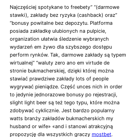
Najczęściej spotykane to freebety” “(darmowe
stawki), zakłady bez ryzyka (cashback) oraz”
“bonusy powitalne bez depozytu. Platforma
posiada zakładkę ulubionych na pulpicie,
organization ułatwia śledzenie wybranych
wydarzeń em żywo dla szybszego dostępu
perform rynków. Tak, darmowe zakłady są typem
wirtualnej” “waluty zero ano em virtude de
stronie bukmacherskiej, dzięki której można
stawiać prawdziwe zakłady lots of people
wygrywać pieniądze. Część unces nich in order
to jedynie jednorazowe bonusy po rejestracji,
slight light beer są też tego typu, które można
zdobywać cyklicznie. Jest bardzo popularny
watts branży zakładów bukmacherskich my
husband or wife» «and i stanowi atrakcyjną
propozycję dla wszystkich graczy
mostbet
.