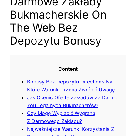
Darmowe Zakłady
Bukmacherskie On
The Web Bez
Depozytu Bonusy
Content
Bonusy Bez Depozytu Directions Na
Które Warunki Trzeba Zwrócić Uwagę
Jak Ocenić Ofertę Zakładów Za Darmo
You Legalnych Bukmacherów?
Czy Mogę Wypłacić Wygraną
Z Darmowego Zakładu?
Najważniejsze Warunki Korzystania Z