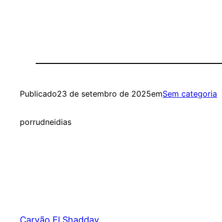
Publicado
23 de setembro de 2025
em
Sem categoria
por
rudneidias
Carvão El Shadday