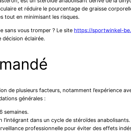
eron, est un stéroïde anabolisant dérivé de la dihyd
usculaire et réduire le pourcentage de graisse corpore
 tout en minimisant les risques.
 sans vous tromper ? Le site
https://sportwinkel-be
 décision éclairée.
mmandé
n de plusieurs facteurs, notamment l’expérience avec l
dations générales :
6 semaines.
 l’intégrant dans un cycle de stéroïdes anabolisants.
veillance professionnelle pour éviter des effets indés