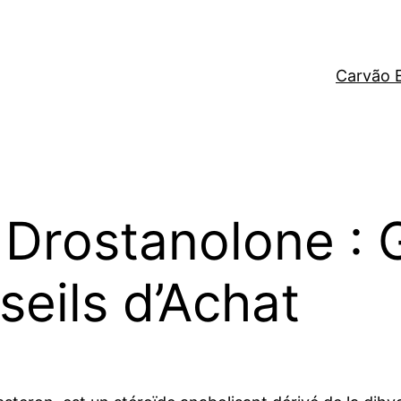
Carvão 
Drostanolone : 
eils d’Achat