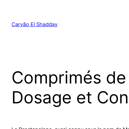
Pular
para
o
Carvão El Shadday
conteúdo
Comprimés de 
Dosage et Cons