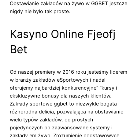
Obstawianie zakładów na żywo w GGBET jeszcze
nigdy nie było tak proste.
Kasyno Online Fjeofj
Bet
Od naszej premiery w 2016 roku jesteśmy liderem
w branży zakładów eSportowych i nadal
oferujemy najbardziej konkurencyjne” “kursy i
ekskluzywne bonusy dla naszych klientów.
Zakłady sportowe ggbet to niezwykle bogata i
różnorodna delicia, pozwalająca na obstawianie
wielu typów zakładów, od prostych
pojedynczych po zaawansowane systemy i
zakłady em żywo. Zrozumienie podstawowych