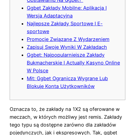
Obstawianiu Na Ggbet?”
Ggbet Zakłady Mobilne: Aplikacja I
Wersja Adaptacyjna
Najlepsze Zakłady Sportowe I E-
sportowe
Promocje Związane Z Wydarzeniem
Zapisuj Swoje Wyniki W Zakładach
Ggbet: Najpopularniejsze Zakłady
Bukmacherskie I Actually Kasyno Online
W Polsce
Mit: Ggbet Ogranicza Wygrane Lub
Blokuje Konta Użytkowników
Oznacza to, że zakłady na 1X2 są oferowane w
meczach, w których możliwy jest remis. Zakłady
tego typu są dostępne zarówno dla zakładów
pojedynczych, jak i ekspresowych. Tak, ggbet