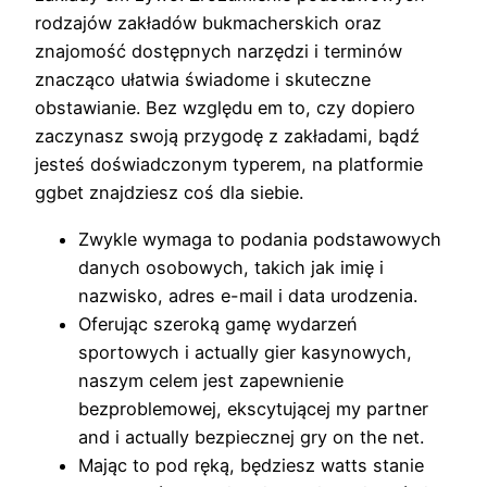
rodzajów zakładów bukmacherskich oraz
znajomość dostępnych narzędzi i terminów
znacząco ułatwia świadome i skuteczne
obstawianie. Bez względu em to, czy dopiero
zaczynasz swoją przygodę z zakładami, bądź
jesteś doświadczonym typerem, na platformie
ggbet znajdziesz coś dla siebie.
Zwykle wymaga to podania podstawowych
danych osobowych, takich jak imię i
nazwisko, adres e-mail i data urodzenia.
Oferując szeroką gamę wydarzeń
sportowych i actually gier kasynowych,
naszym celem jest zapewnienie
bezproblemowej, ekscytującej my partner
and i actually bezpiecznej gry on the net.
Mając to pod ręką, będziesz watts stanie