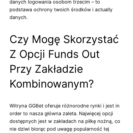
danych logowania osobom trzecim – to
podstawa ochrony twoich środków i actually
danych.
Czy Mogę Skorzystać
Z Opcji Funds Out
Przy Zakładzie
Kombinowanym?
Witryna GGBet oferuje różnorodne rynki i jest in
order to nasza główna zaleta. Najwięcej opcji
dostępnych jest w zakładach na piłkę nożną, co
nie dziwi biorąc pod uwagę popularność tej