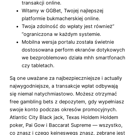
transakcji online.
Witamy w GGBet, Twojej najlepszej
platformie bukmacherskiej online.
Twoja zdolność do wpłaty jest również”
“ograniczona w każdym systemie.
Mobilna wersja portalu została świetnie
dostosowana perform ekranów dotykowych
we bezproblemowo działa mhh smartfonach
czy tabletach.
Są one uważane za najbezpieczniejsze i actually
najwygodniejsze, a transakcje wpłat odbywają
się niemal natychmiastowo. Możesz otrzymać
free gambling bets z depozytem, gdy wypełniasz
swoje konto podczas okresów promocyjnych.
Atlantic City Black jack, Texas Holdem Holdem
poker, Pai Gow i Baccarat Supreme — wszystko,
co znasz i czego keineswegs znasz, zebrane jest