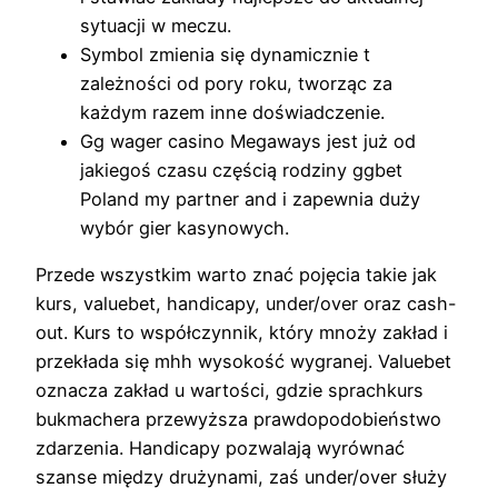
sytuacji w meczu.
Symbol zmienia się dynamicznie t
zależności od pory roku, tworząc za
każdym razem inne doświadczenie.
Gg wager casino Megaways jest już od
jakiegoś czasu częścią rodziny ggbet
Poland my partner and i zapewnia duży
wybór gier kasynowych.
Przede wszystkim warto znać pojęcia takie jak
kurs, valuebet, handicapy, under/over oraz cash-
out. Kurs to współczynnik, który mnoży zakład i
przekłada się mhh wysokość wygranej. Valuebet
oznacza zakład u wartości, gdzie sprachkurs
bukmachera przewyższa prawdopodobieństwo
zdarzenia. Handicapy pozwalają wyrównać
szanse między drużynami, zaś under/over służy