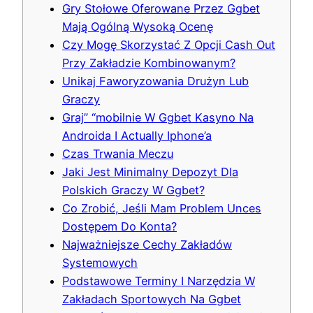
Gry Stołowe Oferowane Przez Ggbet
Mają Ogólną Wysoką Ocenę
Czy Mogę Skorzystać Z Opcji Cash Out
Przy Zakładzie Kombinowanym?
Unikaj Faworyzowania Drużyn Lub
Graczy
Graj” “mobilnie W Ggbet Kasyno Na
Androida I Actually Iphone’a
Czas Trwania Meczu
Jaki Jest Minimalny Depozyt Dla
Polskich Graczy W Ggbet?
Co Zrobić, Jeśli Mam Problem Unces
Dostępem Do Konta?
Najważniejsze Cechy Zakładów
Systemowych
Podstawowe Terminy I Narzędzia W
Zakładach Sportowych Na Ggbet