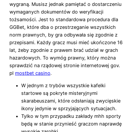
wygraną. Musisz jednak pamiętać o dostarczeniu
wymaganych dokumentów do weryfikacji
tożsamości. Jest to standardowa procedura dla
GGBet, które dba o przestrzeganie wszystkich
norm prawnych, by gra odbywała się zgodnie z
przepisami. Każdy gracz musi mieć ukończone 16
lat, żeby zgodnie z prawem brać udział w grach
hazardowych. To wymóg prawny, który można
sprawdzić na rządowej stronie internetowej gov.
pl
mostbet casino
.
W jednym z trybów wszystkie kafelki
startowe są pokryte misteryjnymi
skarabeuszami, które odsłaniają zwycięskie
ikony jedynie w sprzyjających sytuacjach.
Tylko w tym przypadku zakłady mhh sporty
będą w stanie przynieść graczom naprawdę
wysokie zarobki.