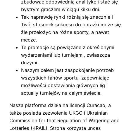
zbudować odpowiednią analitykę i stać się
bystrym graczem w ciągu kilku dni.
Tak naprawdę rynki różnią się znacznie i
Twój stosunek sukcesu do porażki może się
źle przełożyć na różne sporty, a nawet
mecze.
Te promocje są powiązane z określonymi
wydarzeniami lub turniejami, zwłaszcza
dużymi.
Naszym celem jest zaspokojenie potrzeb
wszystkich fanów sportu, zapewniając
możliwości obstawiania głównych lig i
actually turniejów na całym świecie.
Nasza platforma działa na licencji Curacao, a
także posiada zezwolenia UKGC i Ukrainian
Commission for that Regulation of Wagering and
Lotteries (KRAIL). Strona korzysta unces