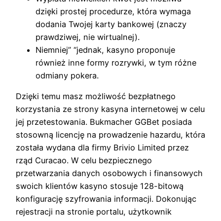
dzięki prostej procedurze, która wymaga
dodania Twojej karty bankowej (znaczy
prawdziwej, nie wirtualnej).
Niemniej” “jednak, kasyno proponuje
również inne formy rozrywki, w tym różne
odmiany pokera.
Dzięki temu masz możliwość bezpłatnego
korzystania ze strony kasyna internetowej w celu
jej przetestowania. Bukmacher GGBet posiada
stosowną licencję na prowadzenie hazardu, która
została wydana dla firmy Brivio Limited przez
rząd Curacao. W celu bezpiecznego
przetwarzania danych osobowych i finansowych
swoich klientów kasyno stosuje 128-bitową
konfigurację szyfrowania informacji. Dokonując
rejestracji na stronie portalu, użytkownik