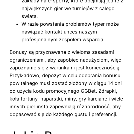
zakłady na e-sporty, które obejmują jedne z
największych gier we turniejów z całego
świata.
W razie powstania problemów typer może
nawiązać kontakt unces naszym
profesjonalnym zespołem wsparcia.
Bonusy są przyznawane z wieloma zasadami i
ograniczeniami, aby zapobiec nadużyciom, więc
zapoznanie się z warunkami jest koniecznością.
Przykładowo, depozyt w celu odebrania bonusu
powitalnego musi zostać złożony w ciągu 14 dni
od użycia kodu promocyjnego GGBet. Zdrapki,
koła fortuny, naparstki, miny, gry karciane i wiele
innych gier insta zapewniają różnorodność, aby
dopasować się do każdego gustu i preferencji.