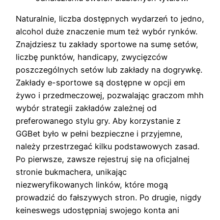
Naturalnie, liczba dostępnych wydarzeń to jedno,
alcohol duże znaczenie mum też wybór rynków.
Znajdziesz tu zakłady sportowe na sumę setów,
liczbę punktów, handicapy, zwycięzców
poszczególnych setów lub zakłady na dogrywkę.
Zakłady e-sportowe są dostępne w opcji em
żywo i przedmeczowej, pozwalając graczom mhh
wybór strategii zakładów zależnej od
preferowanego stylu gry. Aby korzystanie z
GGBet było w pełni bezpieczne i przyjemne,
należy przestrzegać kilku podstawowych zasad.
Po pierwsze, zawsze rejestruj się na oficjalnej
stronie bukmachera, unikając
niezweryfikowanych linków, które mogą
prowadzić do fałszywych stron. Po drugie, nigdy
keineswegs udostępniaj swojego konta ani