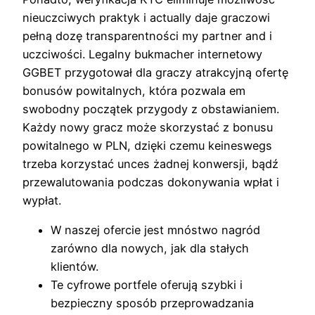
nieuczciwych praktyk i actually daje graczowi
pełną dozę transparentności my partner and i
uczciwości. Legalny bukmacher internetowy
GGBET przygotował dla graczy atrakcyjną ofertę
bonusów powitalnych, która pozwala em
swobodny początek przygody z obstawianiem.
Każdy nowy gracz może skorzystać z bonusu
powitalnego w PLN, dzięki czemu keineswegs
trzeba korzystać unces żadnej konwersji, bądź
przewalutowania podczas dokonywania wpłat i
wypłat.
W naszej ofercie jest mnóstwo nagród
zarówno dla nowych, jak dla stałych
klientów.
Te cyfrowe portfele oferują szybki i
bezpieczny sposób przeprowadzania