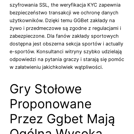
szyfrowania SSL, the weryfikacja KYC zapewnia
bezpieczeństwo transakcji we ochronę danych
użytkowników. Dzięki temu GGBet zakłady na
żywo i przedmeczowe są zgodne z regulacjami i
zabezpieczone. Dla fanów zakłady sportowych
dostępna jest obszerna sekcja sportów i actually
e-sportów. Konsultanci witryny szybko udzielają
odpowiedzi na pytania graczy i starają się pomóc
w załatwieniu jakichkolwiek wątpliwości.
Gry Stołowe
Proponowane
Przez Ggbet Mają
Ogólną Wysoką