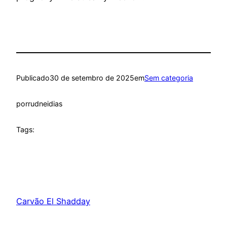
Publicado
30 de setembro de 2025
em
Sem categoria
por
rudneidias
Tags:
Carvão El Shadday