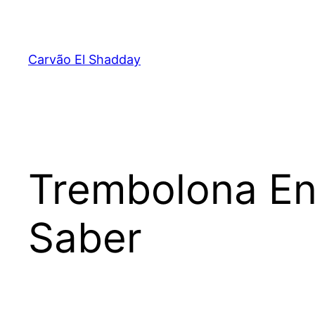
Pular
para
o
Carvão El Shadday
conteúdo
Trembolona En
Saber