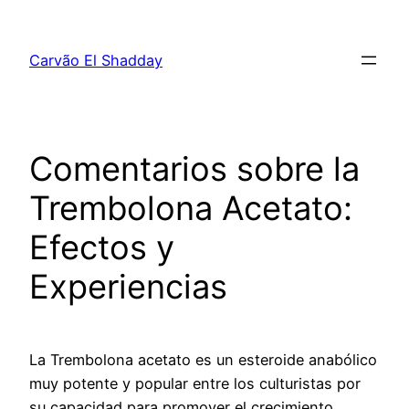
Pular
para
Carvão El Shadday
o
conteúdo
Comentarios sobre la
Trembolona Acetato:
Efectos y
Experiencias
La Trembolona acetato es un esteroide anabólico
muy potente y popular entre los culturistas por
su capacidad para promover el crecimiento