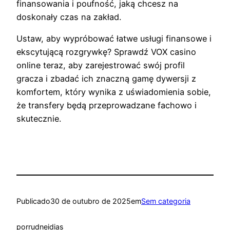
finansowania i poufność, jaką chcesz na
doskonały czas na zakład.
Ustaw, aby wypróbować łatwe usługi finansowe i
ekscytującą rozgrywkę? Sprawdź VOX casino
online teraz, aby zarejestrować swój profil
gracza i zbadać ich znaczną gamę dywersji z
komfortem, który wynika z uświadomienia sobie,
że transfery będą przeprowadzane fachowo i
skutecznie.
Publicado
30 de outubro de 2025
em
Sem categoria
por
rudneidias