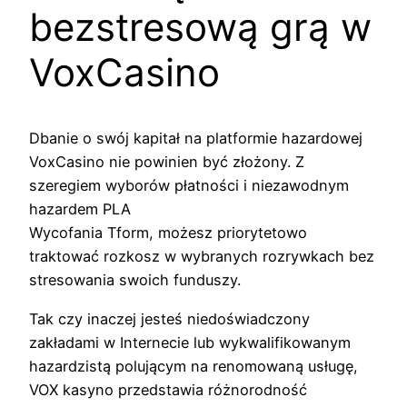
bezstresową grą w
VoxCasino
Dbanie o swój kapitał na platformie hazardowej
VoxCasino nie powinien być złożony. Z
szeregiem wyborów płatności i niezawodnym
hazardem PLA
Wycofania Tform, możesz priorytetowo
traktować rozkosz w wybranych rozrywkach bez
stresowania swoich funduszy.
Tak czy inaczej jesteś niedoświadczony
zakładami w Internecie lub wykwalifikowanym
hazardzistą polującym na renomowaną usługę,
VOX kasyno przedstawia różnorodność