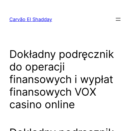
Pular
para
Carvão El Shadday
o
conteúdo
Dokładny podręcznik
do operacji
finansowych i wypłat
finansowych VOX
casino online