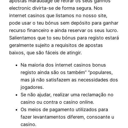
apostas maraudage de retirar os seus ganhos
electronic divirta-se de forma segura. Nos
internet casinos que listamos no nosso site,
pode usar o teu bónus sem depósito para ganhar
recurso financeiro e ainda reservar os seus lucro.
Salientamos que to seu bónus para registo estará
geralmente sujeito a requisitos de apostas
baixos, que são fáceis de atingir.
Na maioria dos internet casinos bonus
registo ainda são os também” “populares,
mas já não satisfazem as necessidades dos
jogadores.
Se não ajudar, realizar uma reclamação no
casino ou contra o casino online.
Os meios de pagamento utilizados para
fazer levantamentos diferem, consoante u
casino.