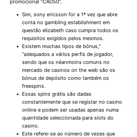
promocional “CAO50”.
Sim, sony ericsson for a 1ª vez que abre
conta no gambling establishment em
questão elizabeth caso cumpra todos os
requisitos exigidos pelos mesmos.
Existem muchas tipos de bónus,”
“adequados a vários perfis de jogador,
sendo que os néanmoins comuns no
mercado de casinos on the web são os
bónus de depósito como também os
freespins.
Essas spins grátis são dadas
constantemente que se registar no casino
online e podem ser usadas apenas numa
quantidade seleccionada para slots do
casino.
Este refere-se ao número de vezes que