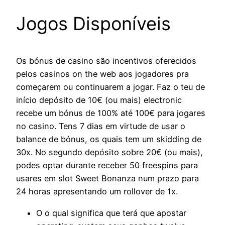
Jogos Disponíveis
Os bónus de casino são incentivos oferecidos
pelos casinos on the web aos jogadores pra
começarem ou continuarem a jogar. Faz o teu de
início depósito de 10€ (ou mais) electronic
recebe um bónus de 100% até 100€ para jogares
no casino. Tens 7 dias em virtude de usar o
balance de bónus, os quais tem um skidding de
30x. No segundo depósito sobre 20€ (ou mais),
podes optar durante receber 50 freespins para
usares em slot Sweet Bonanza num prazo para
24 horas apresentando um rollover de 1x.
O o qual significa que terá que apostar