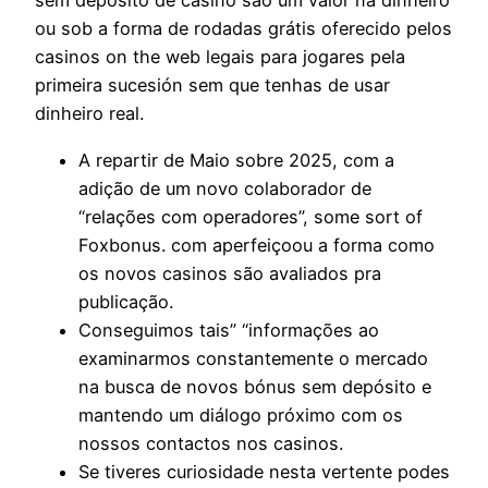
sem depósito de casino são um valor na dinheiro
ou sob a forma de rodadas grátis oferecido pelos
casinos on the web legais para jogares pela
primeira sucesión sem que tenhas de usar
dinheiro real.
A repartir de Maio sobre 2025, com a
adição de um novo colaborador de
“relações com operadores”, some sort of
Foxbonus. com aperfeiçoou a forma como
os novos casinos são avaliados pra
publicação.
Conseguimos tais” “informações ao
examinarmos constantemente o mercado
na busca de novos bónus sem depósito e
mantendo um diálogo próximo com os
nossos contactos nos casinos.
Se tiveres curiosidade nesta vertente podes