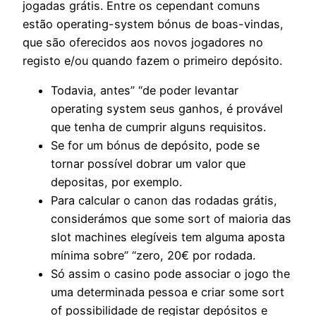
jogadas grátis. Entre os cependant comuns
estão operating-system bónus de boas-vindas,
que são oferecidos aos novos jogadores no
registo e/ou quando fazem o primeiro depósito.
Todavia, antes” “de poder levantar
operating system seus ganhos, é provável
que tenha de cumprir alguns requisitos.
Se for um bónus de depósito, pode se
tornar possível dobrar um valor que
depositas, por exemplo.
Para calcular o canon das rodadas grátis,
considerámos que some sort of maioria das
slot machines elegíveis tem alguma aposta
mínima sobre” “zero, 20€ por rodada.
Só assim o casino pode associar o jogo the
uma determinada pessoa e criar some sort
of possibilidade de registar depósitos e