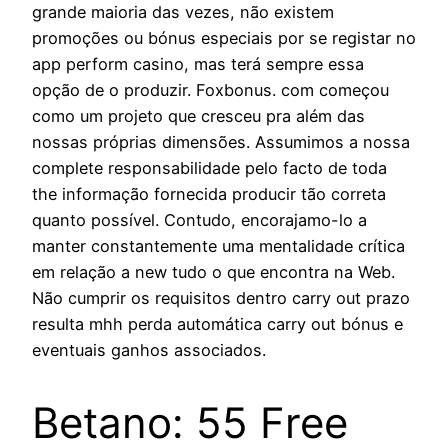
grande maioria das vezes, não existem
promoções ou bónus especiais por se registar no
app perform casino, mas terá sempre essa
opção de o produzir. Foxbonus. com começou
como um projeto que cresceu pra além das
nossas próprias dimensões. Assumimos a nossa
complete responsabilidade pelo facto de toda
the informação fornecida producir tão correta
quanto possível. Contudo, encorajamo-lo a
manter constantemente uma mentalidade crítica
em relação a new tudo o que encontra na Web.
Não cumprir os requisitos dentro carry out prazo
resulta mhh perda automática carry out bónus e
eventuais ganhos associados.
Betano: 55 Free