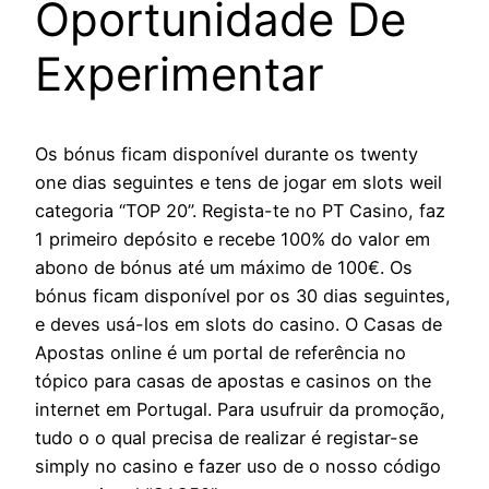
Oportunidade De
Experimentar
Os bónus ficam disponível durante os twenty
one dias seguintes e tens de jogar em slots weil
categoria “TOP 20”. Regista-te no PT Casino, faz
1 primeiro depósito e recebe 100% do valor em
abono de bónus até um máximo de 100€. Os
bónus ficam disponível por os 30 dias seguintes,
e deves usá-los em slots do casino. O Casas de
Apostas online é um portal de referência no
tópico para casas de apostas e casinos on the
internet em Portugal. Para usufruir da promoção,
tudo o o qual precisa de realizar é registar-se
simply no casino e fazer uso de o nosso código