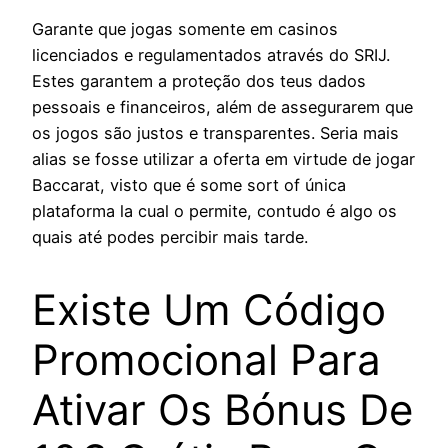
Garante que jogas somente em casinos
licenciados e regulamentados através do SRIJ.
Estes garantem a proteção dos teus dados
pessoais e financeiros, além de assegurarem que
os jogos são justos e transparentes. Seria mais
alias se fosse utilizar a oferta em virtude de jogar
Baccarat, visto que é some sort of única
plataforma la cual o permite, contudo é algo os
quais até podes percibir mais tarde.
Existe Um Código
Promocional Para
Ativar Os Bónus De