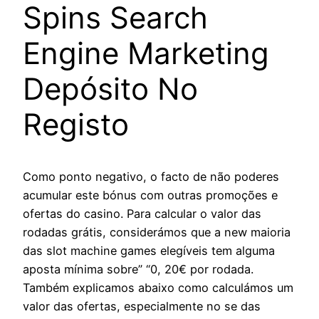
Spins Search
Engine Marketing
Depósito No
Registo
Como ponto negativo, o facto de não poderes
acumular este bónus com outras promoções e
ofertas do casino. Para calcular o valor das
rodadas grátis, considerámos que a new maioria
das slot machine games elegíveis tem alguma
aposta mínima sobre” “0, 20€ por rodada.
Também explicamos abaixo como calculámos um
valor das ofertas, especialmente no se das