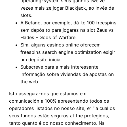
operating-system seus ganhos twelve
vezes mais ze jogar Blackjack, ao invés de
slots.
A Betano, por exemplo, dá-te 100 freespins
sem depósito para jogares na slot Zeus vs
Hades – Gods of Warfare.
Sim, alguns casinos online oferecem
freespins search engine optimization exigir
um depósito inicial.
Subscreve para a mais interessante
informação sobre viviendas de apostas on
the web.
Isto assegura-nos que estamos em
comunicación a 100% apresentando todos os
operadores listados no nosso site, e” “la cual os
seus fundos estão seguros at the protegidos,
tanto quanto é do nosso conhecimento. Na