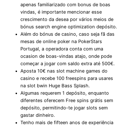
apenas familiarizado com bonus de boas
vindas, é importante mencionar esse
crescimento da desea por vários meios de
bónus search engine optimization depósito.
Além do bónus de casino, caso seja fã das
mesas de online poker na PokerStars
Portugal, a operadora conta com uma
ocasion de boas-vindas atajo, onde pode
começar a jogar com saldo extra até 500€.
Aposta 10€ nas slot machine games do
casino e recebe 100 freespins para usares
na slot bwin Huge Bass Splash.
Algumas requerem 1 depósito, enquanto
diferentes oferecem Free spins grátis sem
depósito, permitindo-te jogar slots sem
gastar dinheiro.
Tenho mais de fifteen anos de experiência