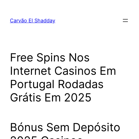
Pular
para
Carvão El Shadday
o
conteúdo
Free Spins Nos
Internet Casinos Em
Portugal Rodadas
Grátis Em 2025
Bónus Sem Depósito