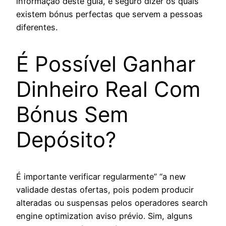
informação deste guia, é seguro dizer os quais
existem bónus perfectas que servem a pessoas
diferentes.
É Possível Ganhar
Dinheiro Real Com
Bónus Sem
Depósito?
É importante verificar regularmente” “a new
validade destas ofertas, pois podem producir
alteradas ou suspensas pelos operadores search
engine optimization aviso prévio. Sim, alguns