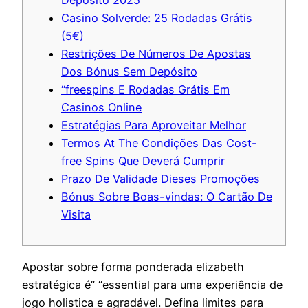
Depósito 2025
Casino Solverde: 25 Rodadas Grátis
(5€)
Restrições De Números De Apostas
Dos Bónus Sem Depósito
“freespins E Rodadas Grátis Em
Casinos Online
Estratégias Para Aproveitar Melhor
Termos At The Condições Das Cost-
free Spins Que Deverá Cumprir
Prazo De Validade Dieses Promoções
Bónus Sobre Boas-vindas: O Cartão De
Visita
Apostar sobre forma ponderada elizabeth
estratégica é” “essential para uma experiência de
jogo holistica e agradável. Defina limites para