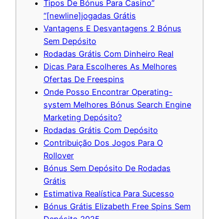
Tipos De Bónus Para Casino”
“[newline]jogadas Grátis
Vantagens E Desvantagens 2 Bónus
Sem Depósito
Rodadas Grátis Com Dinheiro Real
Dicas Para Escolheres As Melhores
Ofertas De Freespins
Onde Posso Encontrar Operating-
system Melhores Bónus Search Engine
Marketing Depósito?
Rodadas Grátis Com Depósito
Contribuição Dos Jogos Para O
Rollover
Bónus Sem Depósito De Rodadas
Grátis
Estimativa Realística Para Sucesso
Bónus Grátis Elizabeth Free Spins Sem