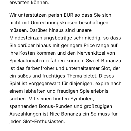
erwarten können.
Wir unterstützen perish EUR so dass Sie sich
nicht mit Umrechnungskursen beschäftigen
müssen. Darüber hinaus sind unsere
Mindesteinzahlungsbeträge sehr niedrig, so dass
Sie darüber hinaus mit geringem Price range auf
Ihre Kosten kommen und den Nervenkitzel von
Spielautomaten erfahren können. Sweet Bonanza
ist das farbenfroher und unterhaltsamer Slot, der
ein süßes und fruchtiges Thema bietet. Dieses
Spiel ist vorgegenwart für diejenigen, expire nach
einem lebhaften und freudigen Spielerlebnis
suchen. Mit seinen bunten Symbolen,
spannenden Bonus-Runden und großzügigen
Auszahlungen ist Nice Bonanza ein So muss für
jeden Slot-Enthusiasten.