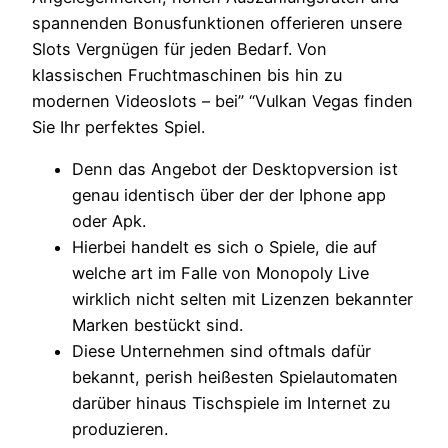
spannenden Bonusfunktionen offerieren unsere
Slots Vergnügen für jeden Bedarf. Von
klassischen Fruchtmaschinen bis hin zu
modernen Videoslots – bei” “Vulkan Vegas finden
Sie Ihr perfektes Spiel.
Denn das Angebot der Desktopversion ist
genau identisch über der der Iphone app
oder Apk.
Hierbei handelt es sich o Spiele, die auf
welche art im Falle von Monopoly Live
wirklich nicht selten mit Lizenzen bekannter
Marken bestückt sind.
Diese Unternehmen sind oftmals dafür
bekannt, perish heißesten Spielautomaten
darüber hinaus Tischspiele im Internet zu
produzieren.