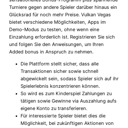
Turniere gegen andere Spieler darüber hinaus ein
Glücksrad für noch mehr Preise. Vulkan Vegas
bietet verschiedene Möglichkeiten, Apps im
Demo-Modus zu testen, ohne wenn eine
Einzahlung erforderlich ist. Registrieren Sie sich
und folgen Sie den Anweisungen, um Ihren
Added bonus in Anspruch zu nehmen.
Die Plattform stellt sicher, dass alle
Transaktionen sicher sowie schnell
abgewickelt sein, sodass Spieler sich auf ihr
Spielerlebnis konzentrieren können.
So wird es zum Kinderspiel Zahlungen zu
tätigen sowie Gewinne via Auszahlung aufs
eigene Konto zu transferieren.
Für interessierte Spieler bietet dies die
Möglichkeit, bei zukünftigen Aktionen von