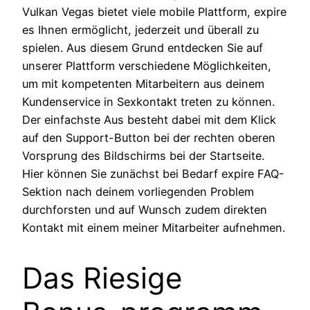
Vulkan Vegas bietet viele mobile Plattform, expire
es Ihnen ermöglicht, jederzeit und überall zu
spielen. Aus diesem Grund entdecken Sie auf
unserer Plattform verschiedene Möglichkeiten,
um mit kompetenten Mitarbeitern aus deinem
Kundenservice in Sexkontakt treten zu können.
Der einfachste Aus besteht dabei mit dem Klick
auf den Support-Button bei der rechten oberen
Vorsprung des Bildschirms bei der Startseite.
Hier können Sie zunächst bei Bedarf expire FAQ-
Sektion nach deinem vorliegenden Problem
durchforsten und auf Wunsch zudem direkten
Kontakt mit einem meiner Mitarbeiter aufnehmen.
Das Riesige