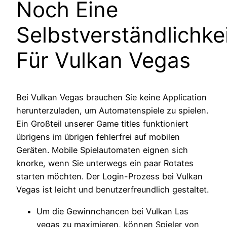
Noch Eine
Selbstverständlichke
Für Vulkan Vegas
Bei Vulkan Vegas brauchen Sie keine Application
herunterzuladen, um Automatenspiele zu spielen.
Ein Großteil unserer Game titles funktioniert
übrigens im übrigen fehlerfrei auf mobilen
Geräten. Mobile Spielautomaten eignen sich
knorke, wenn Sie unterwegs ein paar Rotates
starten möchten. Der Login-Prozess bei Vulkan
Vegas ist leicht und benutzerfreundlich gestaltet.
Um die Gewinnchancen bei Vulkan Las
vegas zu maximieren, können Spieler von