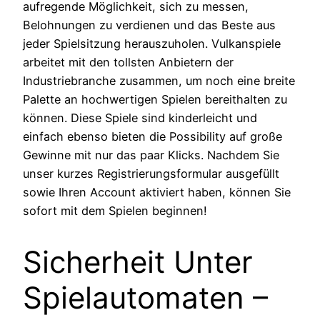
aufregende Möglichkeit, sich zu messen,
Belohnungen zu verdienen und das Beste aus
jeder Spielsitzung herauszuholen. Vulkanspiele
arbeitet mit den tollsten Anbietern der
Industriebranche zusammen, um noch eine breite
Palette an hochwertigen Spielen bereithalten zu
können. Diese Spiele sind kinderleicht und
einfach ebenso bieten die Possibility auf große
Gewinne mit nur das paar Klicks. Nachdem Sie
unser kurzes Registrierungsformular ausgefüllt
sowie Ihren Account aktiviert haben, können Sie
sofort mit dem Spielen beginnen!
Sicherheit Unter
Spielautomaten –