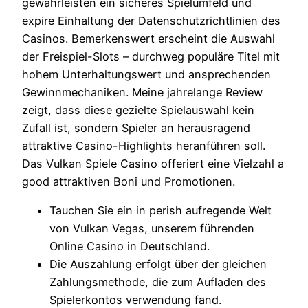
gewährleisten ein sicheres Spielumfeld und
expire Einhaltung der Datenschutzrichtlinien des
Casinos. Bemerkenswert erscheint die Auswahl
der Freispiel-Slots – durchweg populäre Titel mit
hohem Unterhaltungswert und ansprechenden
Gewinnmechaniken. Meine jahrelange Review
zeigt, dass diese gezielte Spielauswahl kein
Zufall ist, sondern Spieler an herausragend
attraktive Casino-Highlights heranführen soll.
Das Vulkan Spiele Casino offeriert eine Vielzahl a
good attraktiven Boni und Promotionen.
Tauchen Sie ein in perish aufregende Welt
von Vulkan Vegas, unserem führenden
Online Casino in Deutschland.
Die Auszahlung erfolgt über der gleichen
Zahlungsmethode, die zum Aufladen des
Spielerkontos verwendung fand.