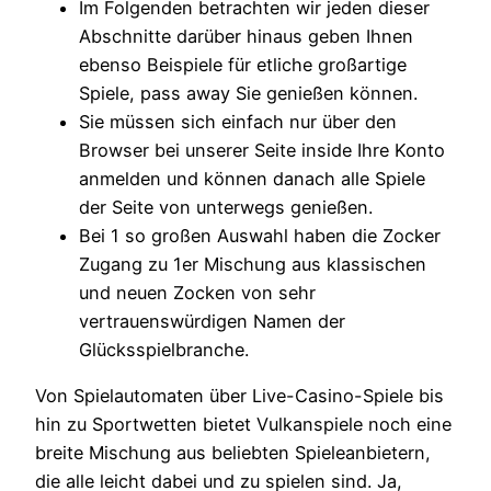
Im Folgenden betrachten wir jeden dieser
Abschnitte darüber hinaus geben Ihnen
ebenso Beispiele für etliche großartige
Spiele, pass away Sie genießen können.
Sie müssen sich einfach nur über den
Browser bei unserer Seite inside Ihre Konto
anmelden und können danach alle Spiele
der Seite von unterwegs genießen.
Bei 1 so großen Auswahl haben die Zocker
Zugang zu 1er Mischung aus klassischen
und neuen Zocken von sehr
vertrauenswürdigen Namen der
Glücksspielbranche.
Von Spielautomaten über Live-Casino-Spiele bis
hin zu Sportwetten bietet Vulkanspiele noch eine
breite Mischung aus beliebten Spieleanbietern,
die alle leicht dabei und zu spielen sind. Ja,