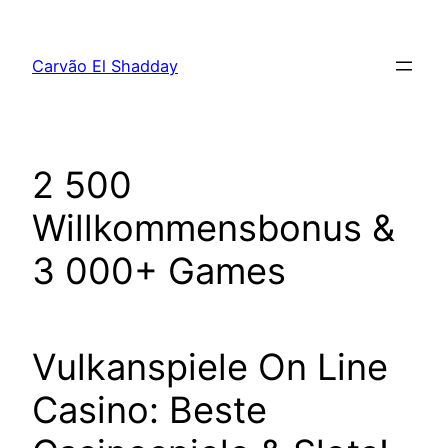
Pular
para
Carvão El Shadday
o
conteúdo
2 500
Willkommensbonus &
3 000+ Games
Vulkanspiele On Line
Casino: Beste