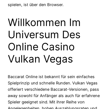
spielen, ist über den Browser.
Willkommen Im
Universum Des
Online Casino
Vulkan Vegas
Baccarat Online ist bekannt für sein einfaches
Spielprinzip und schnelle Runden. Vulkan Vegas
offeriert verschiedene Baccarat-Versionen, pass
away sowohl für Anfänger als auch für erfahrene
Spieler geeignet sind. Mit ihrer Reihe von
Angelegenheiten, hohen Auszahlungsraten und