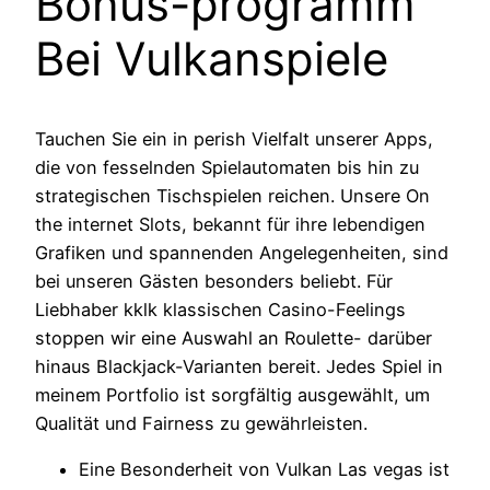
Bonus-programm
Bei Vulkanspiele
Tauchen Sie ein in perish Vielfalt unserer Apps,
die von fesselnden Spielautomaten bis hin zu
strategischen Tischspielen reichen. Unsere On
the internet Slots, bekannt für ihre lebendigen
Grafiken und spannenden Angelegenheiten, sind
bei unseren Gästen besonders beliebt. Für
Liebhaber kklk klassischen Casino-Feelings
stoppen wir eine Auswahl an Roulette- darüber
hinaus Blackjack-Varianten bereit. Jedes Spiel in
meinem Portfolio ist sorgfältig ausgewählt, um
Qualität und Fairness zu gewährleisten.
Eine Besonderheit von Vulkan Las vegas ist