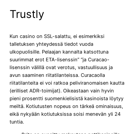
Trustly
Kun casino on SSL-salattu, ei esimerkiksi
talletuksen yhteydessä tiedot vuoda
ulkopuolisille. Pelaajan kannalta katsottuna
suurimmat erot ETA-lisenssin” “ja Curacao-
lisenssin välillä ovat verotus, vastuullisuus ja
avun saaminen riitatilanteissa. Curacaolla
riitatilanteita ei voi ratkoa peliviranomaisen kautta
(erilliset ADR-toimijat). Oikeastaan vain hyvin
pieni prosentti suomenkielisistä kasinoista löytyy
meiltä. Kotiutusten nopeus on tärkeä ominaisuus,
eikä nykyään kotiutuksissa soisi menevän yli 24
tuntia.