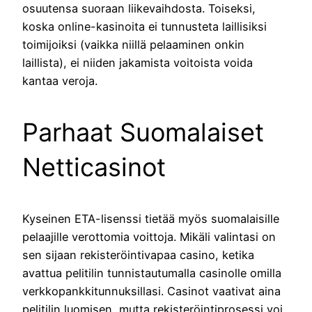
osuutensa suoraan liikevaihdosta. Toiseksi,
koska online-kasinoita ei tunnusteta laillisiksi
toimijoiksi (vaikka niillä pelaaminen onkin
laillista), ei niiden jakamista voitoista voida
kantaa veroja.
Parhaat Suomalaiset
Netticasinot
Kyseinen ETA-lisenssi tietää myös suomalaisille
pelaajille verottomia voittoja. Mikäli valintasi on
sen sijaan rekisteröintivapaa casino, ketika
avattua pelitilin tunnistautumalla casinolle omilla
verkkopankkitunnuksillasi. Casinot vaativat aina
pelitilin luomisen, mutta rekisteröintiprosessi voi