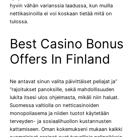
hyvin vähän varianssia laadussa, kun muilla
nettikasinoilla ei voi koskaan tietää mitä on
tulossa.
Best Casino Bonus
Offers In Finland
Ne antavat sinun valita päivittäiset peliajat ja”
“rajoitukset panoksille, sekä mahdollisuuden
lukita itsesi ulos ohjelmasta, mikäli niin haluat.
Suomessa valtiolla on netticasinoiden
monopoliasema ja niiden tuotot käytetään
terveyden- ja sosiaalihuollon kustannusten
kattamiseen. Oman kokemukseni mukaan kaikki