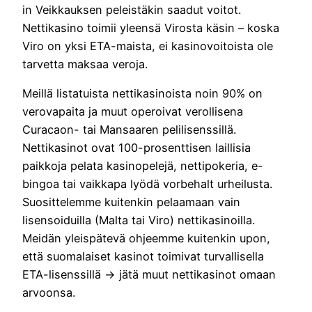
in Veikkauksen peleistäkin saadut voitot.
Nettikasino toimii yleensä Virosta käsin – koska
Viro on yksi ETA-maista, ei kasinovoitoista ole
tarvetta maksaa veroja.
Meillä listatuista nettikasinoista noin 90% on
verovapaita ja muut operoivat verollisena
Curacaon- tai Mansaaren pelilisenssillä.
Nettikasinot ovat 100-prosenttisen laillisia
paikkoja pelata kasinopelejä, nettipokeria, e-
bingoa tai vaikkapa lyödä vorbehalt urheilusta.
Suosittelemme kuitenkin pelaamaan vain
lisensoiduilla (Malta tai Viro) nettikasinoilla.
Meidän yleispätevä ohjeemme kuitenkin upon,
että suomalaiset kasinot toimivat turvallisella
ETA-lisenssillä → jätä muut nettikasinot omaan
arvoonsa.