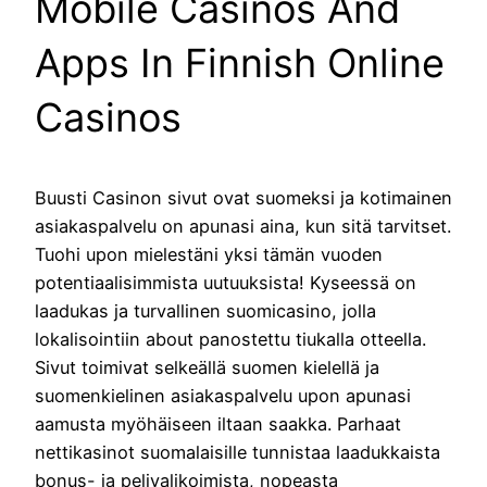
Mobile Casinos And
Apps In Finnish Online
Casinos
Buusti Casinon sivut ovat suomeksi ja kotimainen
asiakaspalvelu on apunasi aina, kun sitä tarvitset.
Tuohi upon mielestäni yksi tämän vuoden
potentiaalisimmista uutuuksista! Kyseessä on
laadukas ja turvallinen suomicasino, jolla
lokalisointiin about panostettu tiukalla otteella.
Sivut toimivat selkeällä suomen kielellä ja
suomenkielinen asiakaspalvelu upon apunasi
aamusta myöhäiseen iltaan saakka. Parhaat
nettikasinot suomalaisille tunnistaa laadukkaista
bonus- ja pelivalikoimista, nopeasta