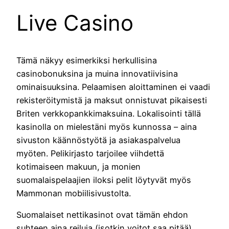
Live Casino
Tämä näkyy esimerkiksi herkullisina
casinobonuksina ja muina innovatiivisina
ominaisuuksina. Pelaamisen aloittaminen ei vaadi
rekisteröitymistä ja maksut onnistuvat pikaisesti
Briten verkkopankkimaksuina. Lokalisointi tällä
kasinolla on mielestäni myös kunnossa – aina
sivuston käännöstyötä ja asiakaspalvelua
myöten. Pelikirjasto tarjoilee viihdettä
kotimaiseen makuun, ja monien
suomalaispelaajien iloksi pelit löytyvät myös
Mammonan mobiilisivustolta.
Suomalaiset nettikasinot ovat tämän ehdon
suhteen aina reiluja (isotkin voitot saa pitää).