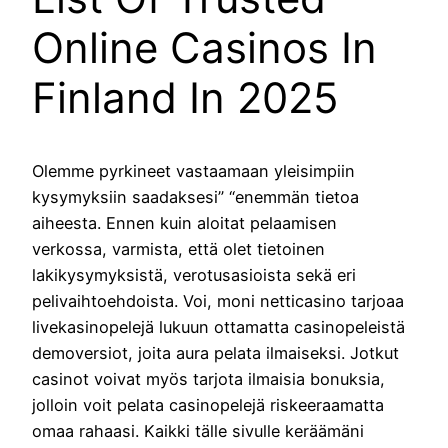
Online Casinos In
Finland In 2025
Olemme pyrkineet vastaamaan yleisimpiin
kysymyksiin saadaksesi” “enemmän tietoa
aiheesta. Ennen kuin aloitat pelaamisen
verkossa, varmista, että olet tietoinen
lakikysymyksistä, verotusasioista sekä eri
pelivaihtoehdoista. Voi, moni netticasino tarjoaa
livekasinopelejä lukuun ottamatta casinopeleistä
demoversiot, joita aura pelata ilmaiseksi. Jotkut
casinot voivat myös tarjota ilmaisia bonuksia,
jolloin voit pelata casinopelejä riskeeraamatta
omaa rahaasi. Kaikki tälle sivulle keräämäni