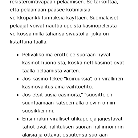
rekisteröintivapaan pelaamisen. Se tarkoittaa,
että pelaamaan pääsee kotimaisia
verkkopankkitunnuksia käyttäen. Suomalaiset
pelaajat voivat nauttia upeista kasinopeleistä
verkossa millä tahansa sivustolla, joka on
listattuna täällä.
Pelivalikoima erottelee suoraan hyvät
kasinot huonoista, koska nettikasinot ovat
täällä pelaamista varten.
Jos kasino tekee “koiruuksia”, on virallinen
kasinovalitus aina vaihtoehto.
Jos etsit uusia casinoita,” “suosittelen
suuntaamaan katseen alla oleviin omiin
suosikkeihini.
Ensinnäkin viralliset uhkapelejä järjestävät
tahot ovat hallituksen suoran hallinnoinnin
alaisia ja ottavat osuutensa suoraan