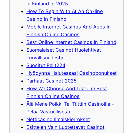
In Finland In 2025
How To Begin With At An On-line
Casino In Finland
Mobile Internet Casinos And Apps In
Finnish Online Casinos
Best Online Internet Casinos In Finland
Suomalaiset Casinot Huolehtivat
Turvallisuudesta
Suositut Pelit224
Hyödynnä Halutessasi Casinobonukset
Parhaat Casinot 2025
How We Choose And List The Best
Finnish Online Casinos
Älä Mene Poikki Tai Tilttiin Casinoilla –
Pelaa Vastuullisesti
Netticasino Ilmaiskierrokset
Esittelen Vain Luotettavat Casinot