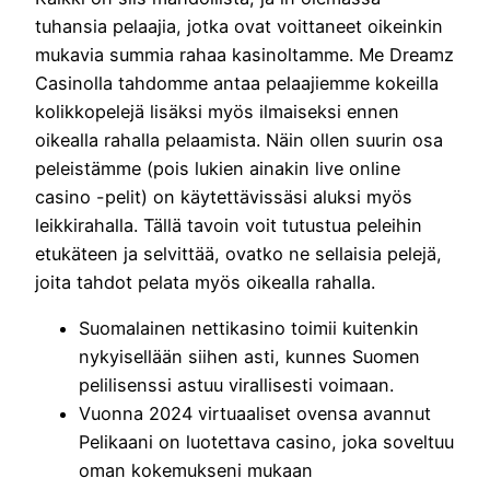
tuhansia pelaajia, jotka ovat voittaneet oikeinkin
mukavia summia rahaa kasinoltamme. Me Dreamz
Casinolla tahdomme antaa pelaajiemme kokeilla
kolikkopelejä lisäksi myös ilmaiseksi ennen
oikealla rahalla pelaamista. Näin ollen suurin osa
peleistämme (pois lukien ainakin live online
casino -pelit) on käytettävissäsi aluksi myös
leikkirahalla. Tällä tavoin voit tutustua peleihin
etukäteen ja selvittää, ovatko ne sellaisia pelejä,
joita tahdot pelata myös oikealla rahalla.
Suomalainen nettikasino toimii kuitenkin
nykyisellään siihen asti, kunnes Suomen
pelilisenssi astuu virallisesti voimaan.
Vuonna 2024 virtuaaliset ovensa avannut
Pelikaani on luotettava casino, joka soveltuu
oman kokemukseni mukaan