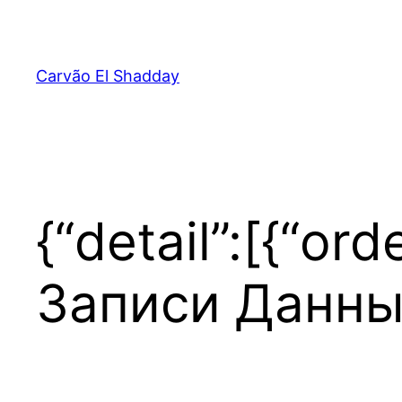
Pular
para
o
Carvão El Shadday
conteúdo
{“detail”:[{“or
Записи Данных