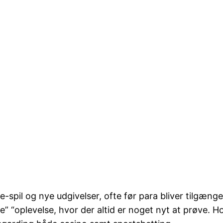
-spil og nye udgivelser, ofte før para bliver tilgæng
” “oplevelse, hvor der altid er noget nyt at prøve. H