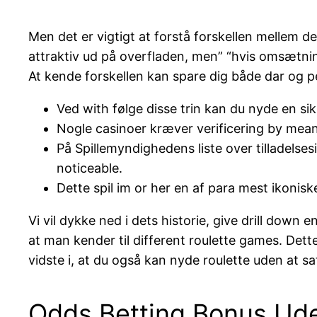
Men det er vigtigt at forstå forskellen mellem d
attraktiv ud på overfladen, men” “hvis omsætni
At kende forskellen kan spare dig både dar og pe
Ved with følge disse trin kan du nyde en s
Nogle casinoer kræver verificering by means
På Spillemyndighedens liste over tilladels
noticeable.
Dette spil im or her en af para mest ikoni
Vi vil dykke ned i dets historie, give drill down
at man kender til different roulette games. Det
vidste i, at du også kan nyde roulette uden at s
Odds Betting Bonus Ude