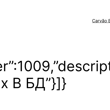
Carvão 
der”:1009,”descr
 В БД”}]}