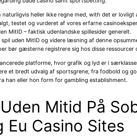
egarding både casino samt sportsbetting.
naturligvis heller ikke regne med, with det er lovligt 
algt, testet og vurderet af vores erfarne casinoeksper
n MitID – faktisk udenlandske spillesider generelt.
e spil uden MitID og videre læsning af denne opsummer
er bør gæsterne registrere sig hos disse ressourcer og
erede platforme, hvor grafik og lyd er i særklasse, 
ere et bredt udvalg af sportsgrene, fra fodbold og go
a han eller hon form for gambling establishment.
 Uden Mitid På So
g Eu Casino Sites