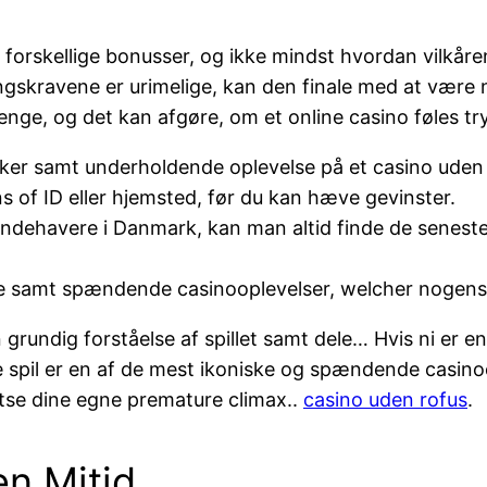
e forskellige bonusser, og ikke mindst hvordan vilkår
ngskravene er urimelige, kan den finale med at være 
nge, og det kan afgøre, om et online casino føles try
ikker samt underholdende oplevelse på et casino ude
 of ID eller hjemsted, før du kan hæve gevinster.
esindehavere i Danmark, kan man altid finde de senest
ske samt spændende casinooplevelser, welcher nogens
 en grundig forståelse af spillet samt dele… Hvis ni er
te spil er en af de mest ikoniske og spændende casin
atse dine egne premature climax..
casino uden rofus
.
n Mitid