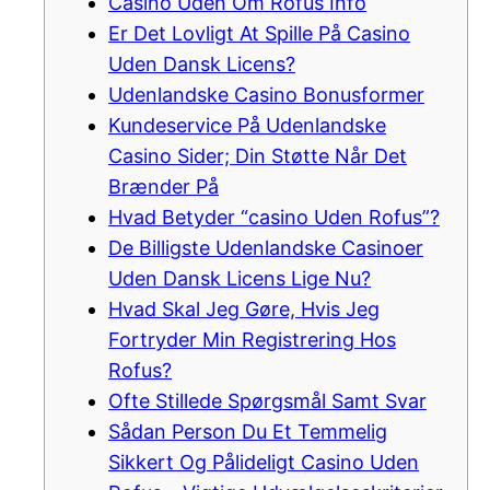
Casino Uden Om Rofus Info
Er Det Lovligt At Spille På Casino
Uden Dansk Licens?
Udenlandske Casino Bonusformer
Kundeservice På Udenlandske
Casino Sider; Din Støtte Når Det
Brænder På
Hvad Betyder “casino Uden Rofus”?
De Billigste Udenlandske Casinoer
Uden Dansk Licens Lige Nu?
Hvad Skal Jeg Gøre, Hvis Jeg
Fortryder Min Registrering Hos
Rofus?
Ofte Stillede Spørgsmål Samt Svar
Sådan Person Du Et Temmelig
Sikkert Og Pålideligt Casino Uden