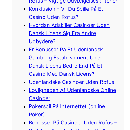
Rofus – Vigtige Udvælgelseskriterier
Konklusion – Vil Du Spille På Et
Casino Uden Rofus?
Hvordan Adskiller Casinoer Uden
Dansk Licens Sig Fra Andre
Udbydere?
Er Bonusser På Et Udenlandsk
Gambling Establishment Uden
Dansk Licens Bedre End På Et
Casino Med Dansk Licens?
Udenlandske Casinoer Uden Rofus
Lovligheden Af Udenlandske Online
Casinoer
Pokerspil På Internettet (online
Poker)
Bonusser På Casinoer Uden Rofus –