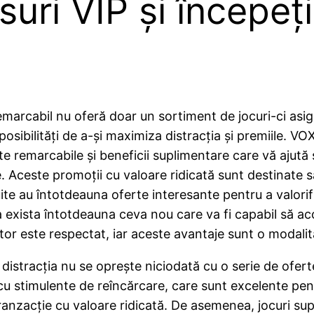
uri VIP și începeți
arcabil nu oferă doar un sortiment de jocuri-ci asigur
sibilități de a-și maximiza distracția și premiile. VO
e remarcabile și beneficii suplimentare care vă ajută s
re. Aceste promoții cu valoare ridicată sunt destinate
nuite au întotdeauna oferte interesante pentru a valori
exista întotdeauna ceva nou care va fi capabil să aco
ator este respectat, iar aceste avantaje sunt o modal
istracția nu se oprește niciodată cu o serie de ofer
u stimulente de reîncărcare, care sunt excelente pentr
 tranzacție cu valoare ridicată. De asemenea, jocuri su