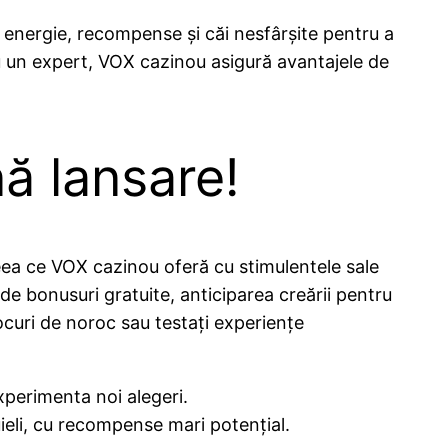
e energie, recompense și căi nesfârșite pentru a
au un expert, VOX cazinou asigură avantajele de
nă lansare!
ceea ce VOX cazinou oferă cu stimulentele sale
de bonusuri gratuite, anticiparea creării pentru
jocuri de noroc sau testați experiențe
xperimenta noi alegeri.
uieli, cu recompense mari potențial.