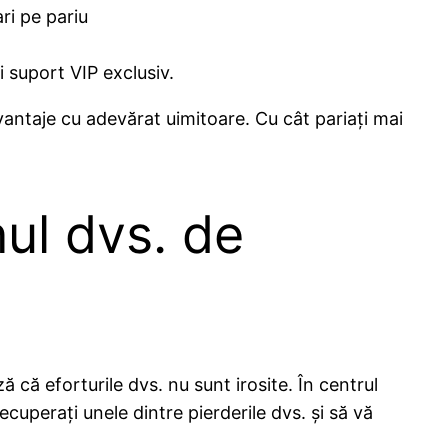
ri pe pariu
 suport VIP exclusiv.
avantaje cu adevărat uimitoare. Cu cât pariați mai
nul dvs. de
ă că eforturile dvs. nu sunt irosite. În centrul
cuperați unele dintre pierderile dvs. și să vă