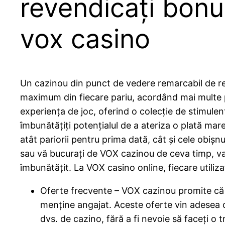
revendicați bonus
vox casino
Un cazinou din punct de vedere remarcabil de rem
maximum din fiecare pariu, acordând mai multe po
experiența de joc, oferind o colecție de stimulent
îmbunătățiți potențialul de a ateriza o plată ma
atât pariorii pentru prima dată, cât și cele obiș
sau vă bucurați de VOX cazinou de ceva timp, va 
îmbunătățit. La VOX casino online, fiecare utiliz
Oferte frecvente – VOX cazinou promite că d
menține angajat. Aceste oferte vin adesea c
dvs. de cazino, fără a fi nevoie să faceți o