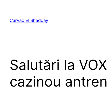
Pular
para
o
Carvão El Shadday
conteúdo
Salutări la VOX
cazinou antren