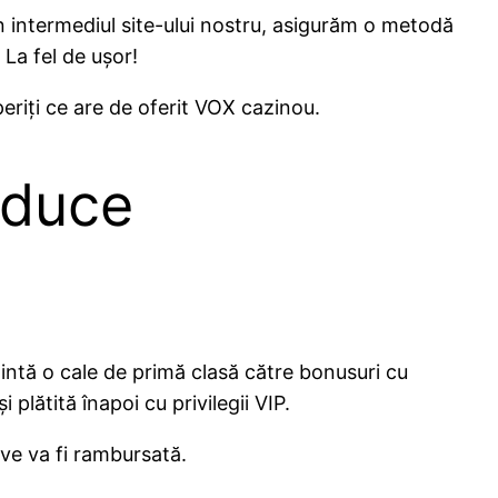
rin intermediul site-ului nostru, asigurăm o metodă
La fel de ușor!
eriți ce are de oferit VOX cazinou.
 aduce
zintă o cale de primă clasă către bonusuri cu
 plătită înapoi cu privilegii VIP.
ive va fi rambursată.