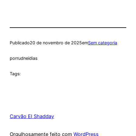
Publicado
20 de novembro de 2025
em
Sem categoria
por
rudneidias
Tags:
Carvão El Shadday
Orgulhosamente feito com
WordPress