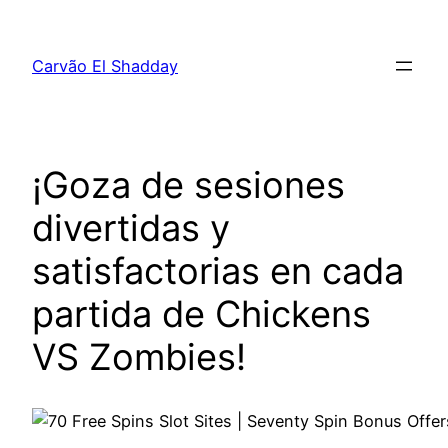
Pular
para
Carvão El Shadday
o
conteúdo
¡Goza de sesiones
divertidas y
satisfactorias en cada
partida de Chickens
VS Zombies!