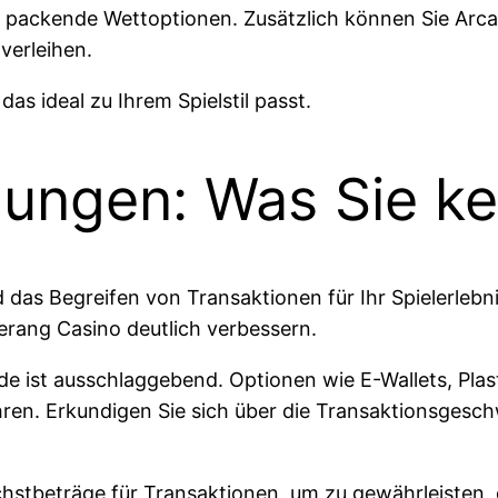
ten packende Wettoptionen. Zusätzlich können Sie Arc
verleihen.
das ideal zu Ihrem Spielstil passt.
lungen: Was Sie ke
das Begreifen von Transaktionen für Ihr Spielerlebn
erang Casino deutlich verbessern.
 ist ausschlaggebend. Optionen wie E-Wallets, Plast
en. Erkundigen Sie sich über die Transaktionsgeschw
hstbeträge für Transaktionen, um zu gewährleisten, 