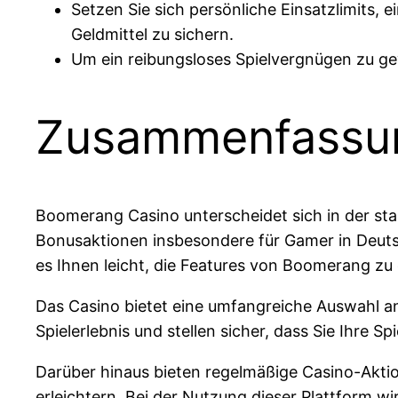
Setzen Sie sich persönliche Einsatzlimits, e
Geldmittel zu sichern.
Um ein reibungsloses Spielvergnügen zu ge
Zusammenfassun
Boomerang Casino unterscheidet sich in der s
Bonusaktionen insbesondere für Gamer in Deuts
es Ihnen leicht, die Features von Boomerang zu
Das Casino bietet eine umfangreiche Auswahl an 
Spielerlebnis und stellen sicher, dass Sie Ihre Sp
Darüber hinaus bieten regelmäßige Casino-Aktion
erleichtern. Bei der Nutzung dieser Plattform 