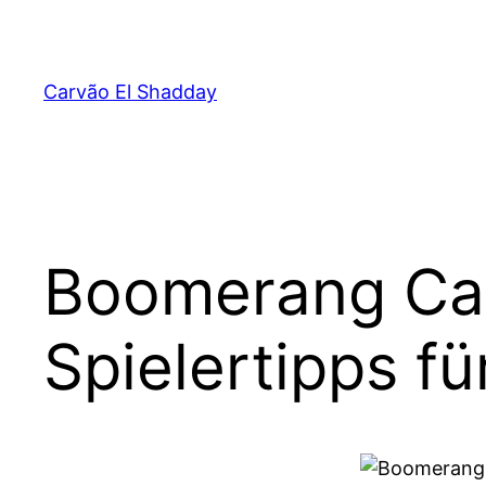
Pular
para
o
Carvão El Shadday
conteúdo
Boomerang Cas
Spielertipps f