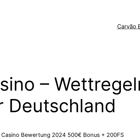
Carvão 
ino – Wettregel
ür Deutschland