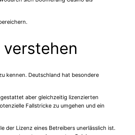
bereichern.
 verstehen
e zu kennen. Deutschland hat besondere
stattet aber gleichzeitig lizenzierten
potenzielle Fallstricke zu umgehen und ein
 der Lizenz eines Betreibers unerlässlich ist.