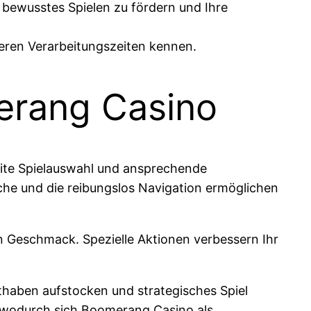
um bewusstes Spielen zu fördern und Ihre
eren Verarbeitungszeiten kennen.
rang Casino
ite Spielauswahl und ansprechende
he und die reibungslos Navigation ermöglichen
en Geschmack. Spezielle Aktionen verbessern Ihr
uthaben aufstocken und strategisches Spiel
r, wodurch sich Boomerang Casino als