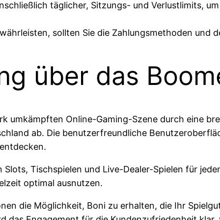
inschließlich täglicher, Sitzungs- und Verlustlimits, 
währleisten, sollten Sie die Zahlungsmethoden und d
g über das Boome
tark umkämpften Online-Gaming-Szene durch eine bre
chland ab. Die benutzerfreundliche Benutzeroberfläc
 entdecken.
Slots, Tischspielen und Live-Dealer-Spielen für jed
ielzeit optimal ausnutzen.
en die Möglichkeit, Boni zu erhalten, die Ihr Spielg
wird das Engagement für die Kundenzufriedenheit kla