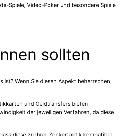
ade-Spiele, Video-Poker und besondere Spiele
nnen sollten
is ist? Wenn Sie diesen Aspekt beherrschen,
ikkarten und Geldtransfers bieten
indigkeit der jeweiligen Verfahren, da diese
dass diese zu Ihrer Zockertaktik kompatibel