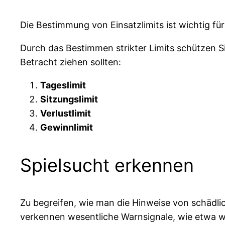
Die Bestimmung von Einsatzlimits ist wichtig fü
Durch das Bestimmen strikter Limits schützen Si
Betracht ziehen sollten:
Tageslimit
Sitzungslimit
Verlustlimit
Gewinnlimit
Spielsucht erkennen
Zu begreifen, wie man die Hinweise von schädlich
verkennen wesentliche Warnsignale, wie etwa 