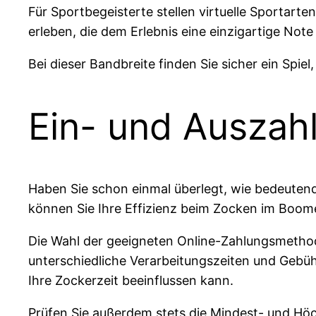
Für Sportbegeisterte stellen virtuelle Sportar
erleben, die dem Erlebnis eine einzigartige Note 
Bei dieser Bandbreite finden Sie sicher ein Spiel, 
Ein- und Auszah
Haben Sie schon einmal überlegt, wie bedeutend 
können Sie Ihre Effizienz beim Zocken im Boom
Die Wahl der geeigneten Online-Zahlungsmethode
unterschiedliche Verarbeitungszeiten und Gebühr
Ihre Zockerzeit beeinflussen kann.
Prüfen Sie außerdem stets die Mindest- und Höc