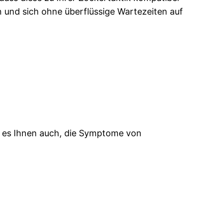
n und sich ohne überflüssige Wartezeiten auf
ht es Ihnen auch, die Symptome von