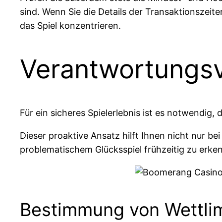
sind. Wenn Sie die Details der Transaktionszeit
das Spiel konzentrieren.
Verantwortungsv
Für ein sicheres Spielerlebnis ist es notwendig,
Dieser proaktive Ansatz hilft Ihnen nicht nur b
problematischem Glücksspiel frühzeitig zu erke
Bestimmung von Wettlim