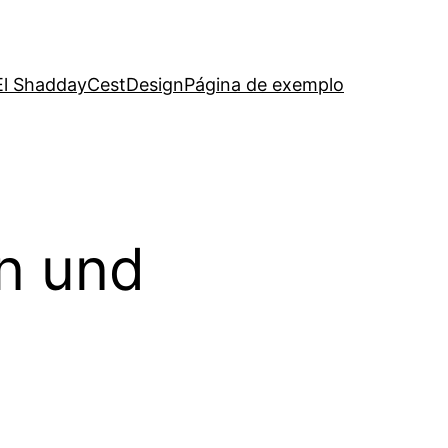
El Shadday
CestDesign
Página de exemplo
n und