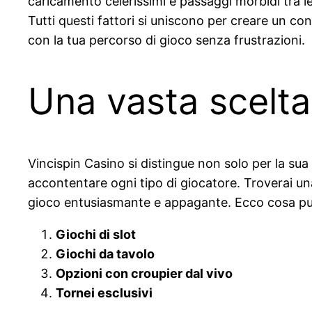
caricamento celerissimi e passaggi morbidi tra 
Tutti questi fattori si uniscono per creare un con
con la tua percorso di gioco senza frustrazioni.
Una vasta scelta
Vincispin Casino si distingue non solo per la sua
accontentare ogni tipo di giocatore. Troverai un
gioco entusiasmante e appagante. Ecco cosa puo
Giochi di slot
Giochi da tavolo
Opzioni con croupier dal vivo
Tornei esclusivi