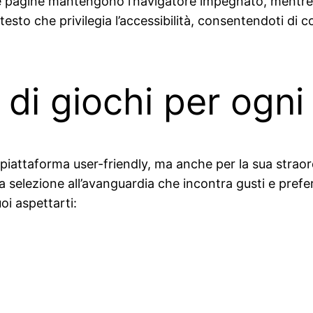
le pagine mantengono l’navigatore impegnato, mentre 
testo che privilegia l’accessibilità, consentendoti di 
 di giochi per ogni
 piattaforma user-friendly, ma anche per la sua straord
a selezione all’avanguardia che incontra gusti e prefe
i aspettarti: