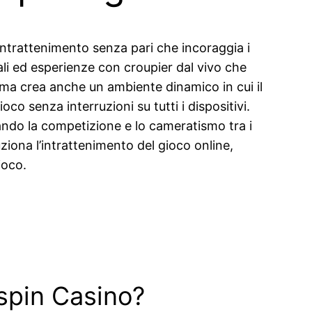
 intrattenimento senza pari che incoraggia i
nali ed esperienze con croupier dal vivo che
i, ma crea anche un ambiente dinamico in cui il
o senza interruzioni su tutti i dispositivi.
ndo la competizione e lo cameratismo tra i
ziona l’intrattenimento del gioco online,
ioco.
spin Casino?