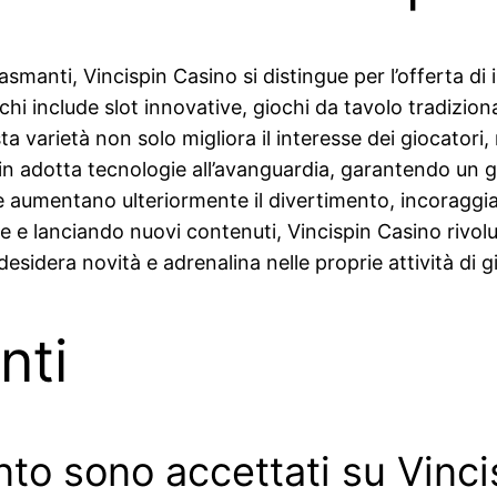
smanti, Vincispin Casino si distingue per l’offerta di
ochi include slot innovative, giochi da tavolo tradizio
sta varietà non solo migliora il interesse dei giocator
n adotta tecnologie all’avanguardia, garantendo un gioc
 aumentano ulteriormente il divertimento, incoraggia
e e lanciando nuovi contenuti, Vincispin Casino rivolu
esidera novità e adrenalina nelle proprie attività di g
nti
to sono accettati su Vinci