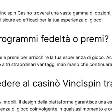
cispin Casino troverai una vasta gamma di opzioni, tr
 sicure ed efficaci per la tua esperienza di gioco.
programmi fedeltà o premi?
ne e premi per arricchire la tua esperienza di gioco. A
 altri straordinari vantaggi man mano che continuerai
dere al casinò Vincispin tr
vi mobili. Il design della piattaforma garantisce una e
perienza di gioco coinvolgente in qualsiasi momento e 