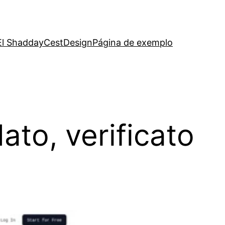
El Shadday
CestDesign
Página de exemplo
ato, verificato