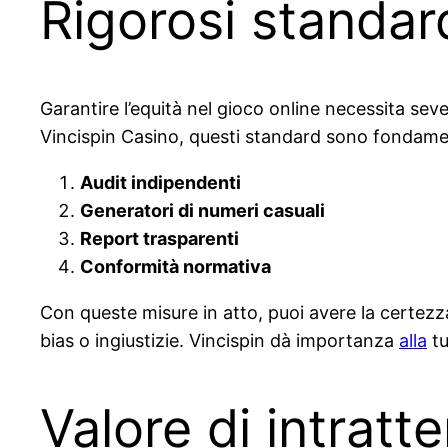
Rigorosi standard
Garantire l’equità nel gioco online necessita sev
Vincispin Casino, questi standard sono fondamen
Audit indipendenti
Generatori di numeri casuali
Report trasparenti
Conformità normativa
Con queste misure in atto, puoi avere la certezza
bias o ingiustizie. Vincispin dà importanza
alla
tu
Valore di intratt