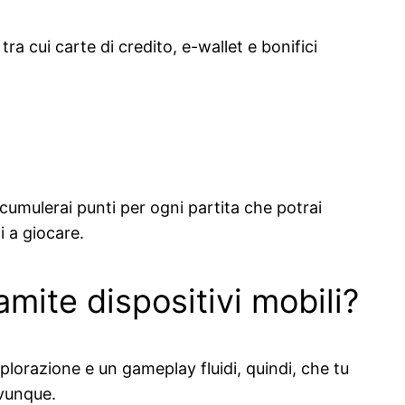
a cui carte di credito, e-wallet e bonifici
ccumulerai punti per ogni partita che potrai
 a giocare.
amite dispositivi mobili?
splorazione e un gameplay fluidi, quindi, che tu
ovunque.