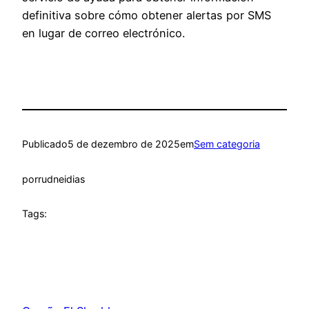
definitiva sobre cómo obtener alertas por SMS
en lugar de correo electrónico.
Publicado
5 de dezembro de 2025
em
Sem categoria
por
rudneidias
Tags: