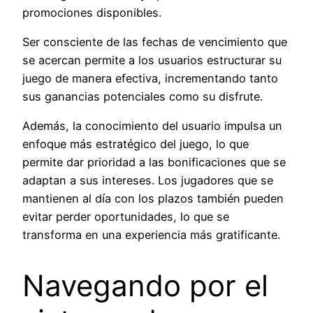
promociones disponibles.
Ser consciente de las fechas de vencimiento que
se acercan permite a los usuarios estructurar su
juego de manera efectiva, incrementando tanto
sus ganancias potenciales como su disfrute.
Además, la conocimiento del usuario impulsa un
enfoque más estratégico del juego, lo que
permite dar prioridad a las bonificaciones que se
adaptan a sus intereses. Los jugadores que se
mantienen al día con los plazos también pueden
evitar perder oportunidades, lo que se
transforma en una experiencia más gratificante.
Navegando por el