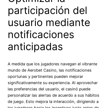
participación del
usuario mediante
notificaciones
anticipadas
A medida que los jugadores navegan el vibrante
mundo de Aerobet Casino, las notificaciones
oportunas y pertinentes pueden mejorar
significativamente su experiencia. Al aprovechar
las preferencias del usuario, el casinó puede
personalizar las alertas de acuerdo a sus hábitos
de juego. Esto mejora la interacción, dirigiendo a
los jugadores hacia los incentivos justo antes de