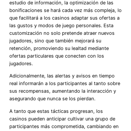
estudio de información, la optimización de las
bonificaciones se hará cada vez más compleja, lo
que facilitará a los casinos adaptar sus ofertas a
las gustos y modos de juego personales. Esta
customización no solo pretende atraer nuevos
jugadores, sino que también mejorará su
retención, promoviendo su lealtad mediante
ofertas particulares que conecten con los
jugadores.
Adicionalmente, las alertas y avisos en tiempo
real informarán a los participantes al tanto sobre
sus recompensas, aumentando la interacción y
asegurando que nunca se los pierdan.
A tanto que estas tácticas progresan, los
casinos pueden anticipar cultivar una grupo de
participantes más comprometida, cambiando en