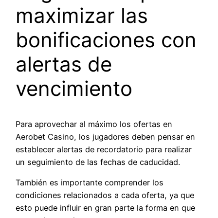
maximizar las
bonificaciones con
alertas de
vencimiento
Para aprovechar al máximo los ofertas en
Aerobet Casino, los jugadores deben pensar en
establecer alertas de recordatorio para realizar
un seguimiento de las fechas de caducidad.
También es importante comprender los
condiciones relacionados a cada oferta, ya que
esto puede influir en gran parte la forma en que