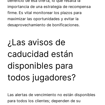
beneficio de esa oferta, lo que resalta la
importancia de una estrategia de recompensa
firme. Es vital monitorear los plazos para
maximizar las oportunidades y evitar la
desaprovechamiento de bonificaciones.
¿Las avisos de
caducidad están
disponibles para
todos jugadores?
Las alertas de vencimiento no están disponibles
para todos los clientes; dependen de su