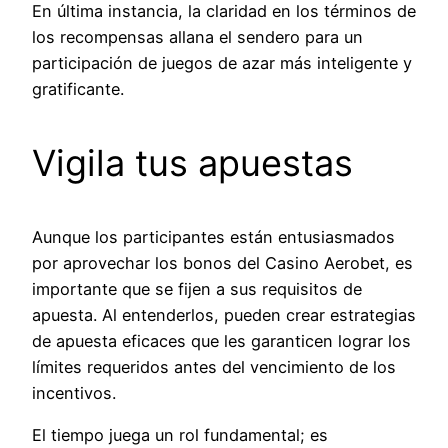
En última instancia, la claridad en los términos de
los recompensas allana el sendero para un
participación de juegos de azar más inteligente y
gratificante.
Vigila tus apuestas
Aunque los participantes están entusiasmados
por aprovechar los bonos del Casino Aerobet, es
importante que se fijen a sus requisitos de
apuesta. Al entenderlos, pueden crear estrategias
de apuesta eficaces que les garanticen lograr los
límites requeridos antes del vencimiento de los
incentivos.
El tiempo juega un rol fundamental; es