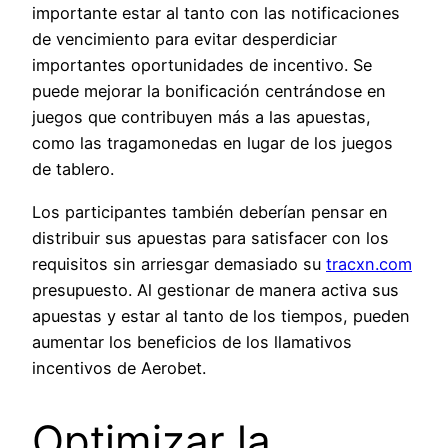
importante estar al tanto con las notificaciones
de vencimiento para evitar desperdiciar
importantes oportunidades de incentivo. Se
puede mejorar la bonificación centrándose en
juegos que contribuyen más a las apuestas,
como las tragamonedas en lugar de los juegos
de tablero.
Los participantes también deberían pensar en
distribuir sus apuestas para satisfacer con los
requisitos sin arriesgar demasiado su
tracxn.com
presupuesto. Al gestionar de manera activa sus
apuestas y estar al tanto de los tiempos, pueden
aumentar los beneficios de los llamativos
incentivos de Aerobet.
Optimizar la