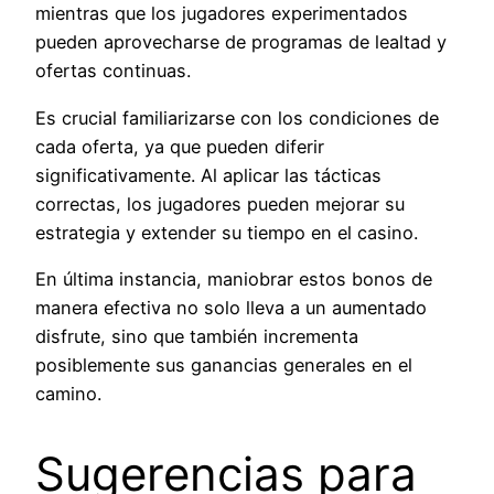
mientras que los jugadores experimentados
pueden aprovecharse de programas de lealtad y
ofertas continuas.
Es crucial familiarizarse con los condiciones de
cada oferta, ya que pueden diferir
significativamente. Al aplicar las tácticas
correctas, los jugadores pueden mejorar su
estrategia y extender su tiempo en el casino.
En última instancia, maniobrar estos bonos de
manera efectiva no solo lleva a un aumentado
disfrute, sino que también incrementa
posiblemente sus ganancias generales en el
camino.
Sugerencias para