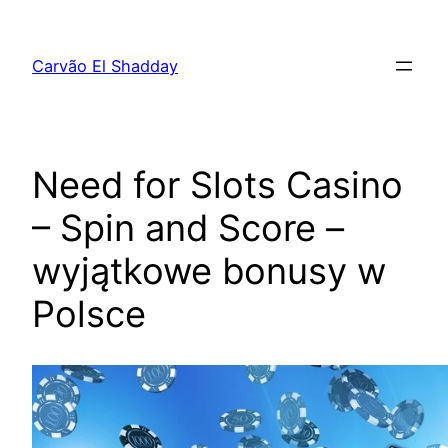
Pular
para
Carvão El Shadday
o
conteúdo
Need for Slots Casino
– Spin and Score –
wyjątkowe bonusy w
Polsce