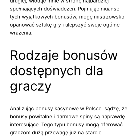
drugiej, wiodąc mnie w stronę najbardziej
spełniających doświadczeń. Pojmując niuanse
tych wyjątkowych bonusów, mogę mistrzowsko
opanować sztukę gry i ulepszyć swoje ogólne
wrażenia.
Rodzaje bonusów
dostępnych dla
graczy
Analizując bonusy kasynowe w Polsce, sądzę, że
bonusy powitalne i darmowe spiny są naprawdę
interesujące. Tego typu bonusy mogą oferować
graczom dużą przewagę już na starcie.