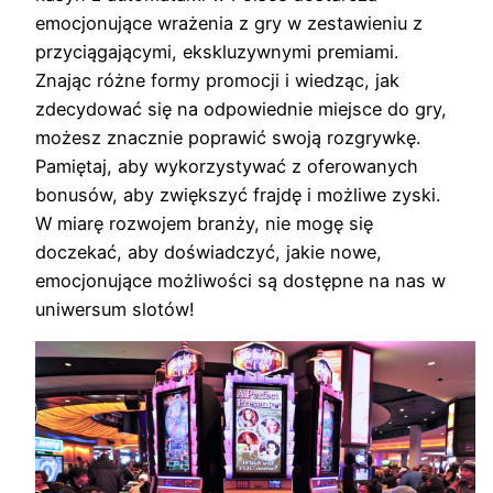
emocjonujące wrażenia z gry w zestawieniu z
przyciągającymi, ekskluzywnymi premiami.
Znając różne formy promocji i wiedząc, jak
zdecydować się na odpowiednie miejsce do gry,
możesz znacznie poprawić swoją rozgrywkę.
Pamiętaj, aby wykorzystywać z oferowanych
bonusów, aby zwiększyć frajdę i możliwe zyski.
W miarę rozwojem branży, nie mogę się
doczekać, aby doświadczyć, jakie nowe,
emocjonujące możliwości są dostępne na nas w
uniwersum slotów!