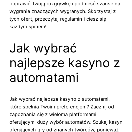
poprawić Twoją rozgrywkę i podnieść szanse na
wygranie znaczących wygranych. Skorzystaj z
tych ofert, przeczytaj regulamin i ciesz się
każdym spinem!
Jak wybrać
najlepsze kasyno z
automatami
Jak wybrać najlepsze kasyno z automatami,
które spełnia Twoim preferencjom? Zacznij od
zapoznania się z wieloma platformami
oferującymi duży wybór automatów. Szukaj kasyn
oferujących gry od znanych twórców, ponieważ