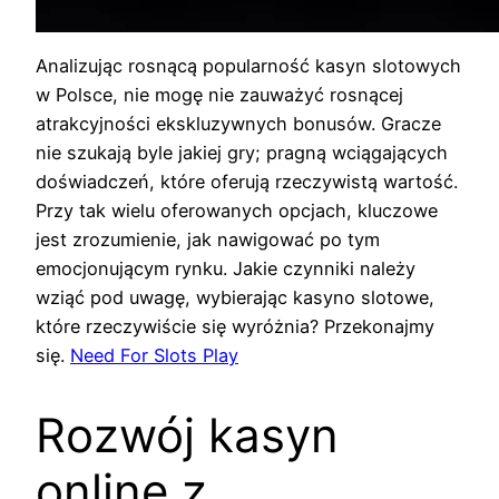
Analizując rosnącą popularność kasyn slotowych
w Polsce, nie mogę nie zauważyć rosnącej
atrakcyjności ekskluzywnych bonusów. Gracze
nie szukają byle jakiej gry; pragną wciągających
doświadczeń, które oferują rzeczywistą wartość.
Przy tak wielu oferowanych opcjach, kluczowe
jest zrozumienie, jak nawigować po tym
emocjonującym rynku. Jakie czynniki należy
wziąć pod uwagę, wybierając kasyno slotowe,
które rzeczywiście się wyróżnia? Przekonajmy
się.
Need For Slots Play
Rozwój kasyn
online z