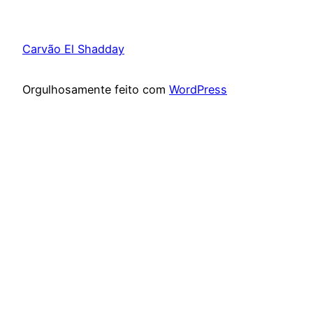
Carvão El Shadday
Orgulhosamente feito com
WordPress