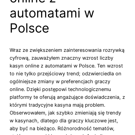
automatami w
Polsce
Wraz ze zwiększeniem zainteresowania rozrywką
cyfrową, zauważyłem znaczny wzrost liczby
kasyn online z automatami w Polsce. Ten wzrost
to nie tylko przejściowy trend; odzwierciedla on
ogólniejsze zmiany w preferencjach graczy
online. Dzięki postępowi technologicznemu
platformy te oferują angażujące doświadczenia, z
którymi tradycyjne kasyna mają problem.
Obserwowałem, jak szybko zmieniają się trendy
w kasynach, dlatego dla graczy kluczowe jest,
aby być na bieżąco. Różnorodność tematów,