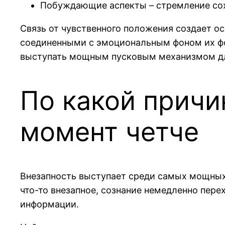
Побуждающие аспекты – стремление сох
Связь от чувственного положения создает о
соединенными с эмоциональным фоном их фо
выступать мощным пусковым механизмом для
По какой причи
момент четче
Внезапность выступает среди самых мощных
что-то внезапное, сознание немедленно пере
информации.