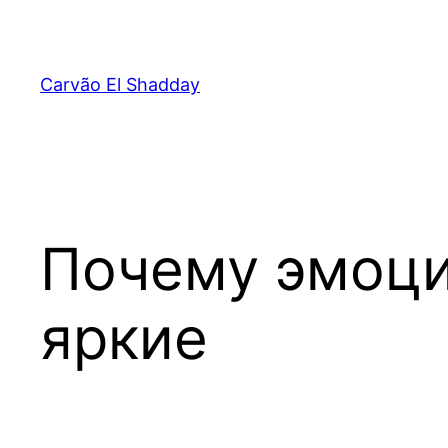
Pular
para
o
Carvão El Shadday
conteúdo
Почему эмоци
яркие