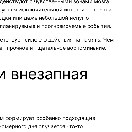
одействуют с чувственными зонами мозга.
изуются исключительной интенсивностью и
одки или даже небольшой испуг от
м планируемые и прогнозируемые события.
тствует силе его действия на память. Чем
ует прочное и тщательное воспоминание.
и внезапная
м формирует особенно подходящие
номерного дня случается что-то