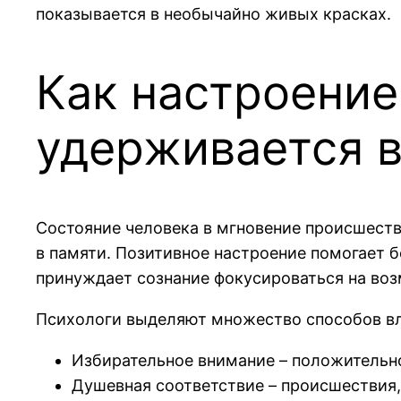
показывается в необычайно живых красках.
Как настроение 
удерживается в
Состояние человека в мгновение происшеств
в памяти. Позитивное настроение помогает 
принуждает сознание фокусироваться на во
Психологи выделяют множество способов вл
Избирательное внимание – положительно
Душевная соответствие – происшествия