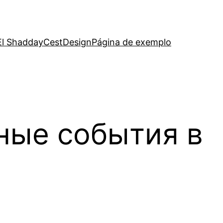
El Shadday
CestDesign
Página de exemplo
ные события в