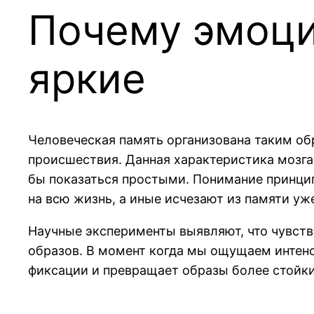
Почему эмоци
яркие
Человеческая память организована таким об
происшествия. Данная характеристика мозга
бы показаться простыми. Понимание принцип
на всю жизнь, а иные исчезают из памяти уже
Научные эксперименты выявляют, что чувств
образов. В момент когда мы ощущаем интенс
фиксации и превращает образы более стойки