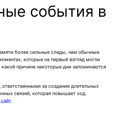
ные события в
памяти более сильные следы, чем обычные
оментах, которые на первый взгляд могли
о какой причине некоторые дни запоминаются
, ответственными за создание длительных
онных связей, которая повышает ход
 сайт
.