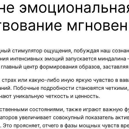
не эмоциональна
твование мгновен
дный стимулятор ощущения, побуждая наш сознан
ия интенсивных эмоций запускается миндалина –
главный центр формирования образов, заставляя 
 страх или какую-либо иную яркую чувство в вав
аний. Побочные подробности становятся четкими, 
ают уникальную четкость и ценность.
вственными состояниями, также играют важную ф
торов увеличивает совокупный показатель активн
 Это проясняет, отчего в фазы мощных чувств в