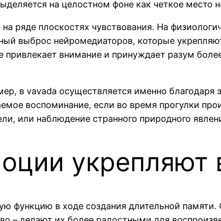
ыделяется на целостном фоне как четкое место 
на ряде плоскостях чувствования. На физиологи
ный выброс нейромедиаторов, которые укрепляю
е привлекает внимание и принуждает разум боле
ер, в vavada осуществляется именно благодаря 
емое воспоминание, если во время прогулки про
ели, или наблюдение странного природного явлен
моции укрепляют
 функцию в ходе создания длительной памяти. О
о – делают их более радостными для воспроизве