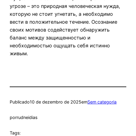
угрозе – это природная человеческая нужда,
которую не стоит угнетать, а необходимо
вести в положительное течение. Осознание
своих мотивов содействует обнаружить
баланс между защищенностью и
необходимостью ощущать себя истинно
живым.
Publicado
10 de dezembro de 2025
em
Sem categoria
por
rudneidias
Tags: