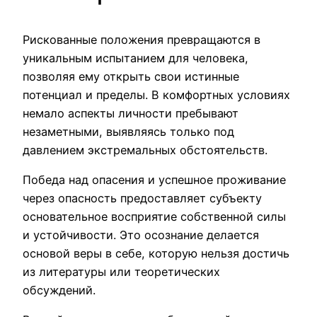
Рискованные положения превращаются в
уникальным испытанием для человека,
позволяя ему открыть свои истинные
потенциал и пределы. В комфортных условиях
немало аспекты личности пребывают
незаметными, выявляясь только под
давлением экстремальных обстоятельств.
Победа над опасения и успешное проживание
через опасность предоставляет субъекту
основательное восприятие собственной силы
и устойчивости. Это осознание делается
основой веры в себе, которую нельзя достичь
из литературы или теоретических
обсуждений.