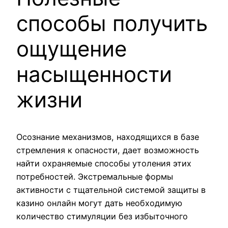
способы получить
ощущение
насыщенности
жизни
Осознание механизмов, находящихся в базе
стремления к опасности, дает возможность
найти охраняемые способы утоления этих
потребностей. Экстремальные формы
активности с тщательной системой защиты в
казино онлайн могут дать необходимую
количество стимуляции без избыточного