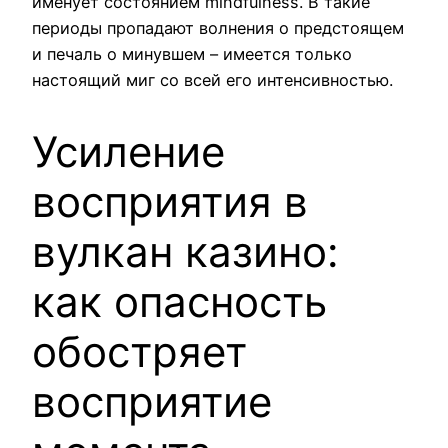
именует состоянием mindfulness. В такие
периоды пропадают волнения о предстоящем
и печаль о минувшем – имеется только
настоящий миг со всей его интенсивностью.
Усиление
восприятия в
вулкан казино:
как опасность
обостряет
восприятие