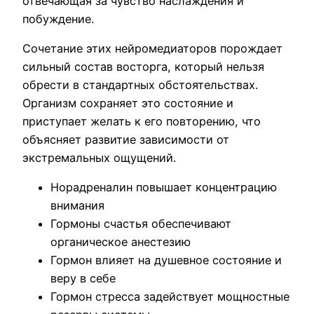
отвечающая за чувство наслаждения и
побуждение.
Сочетание этих нейромедиаторов порождает
сильный состав восторга, который нельзя
обрести в стандартных обстоятельствах.
Организм сохраняет это состояние и
приступает желать к его повторению, что
объясняет развитие зависимости от
экстремальных ощущений.
Норадреналин повышает концентрацию
внимания
Гормоны счастья обеспечивают
органическое анестезию
Гормон влияет на душевное состояние и
веру в себе
Гормон стресса задействует мощностные