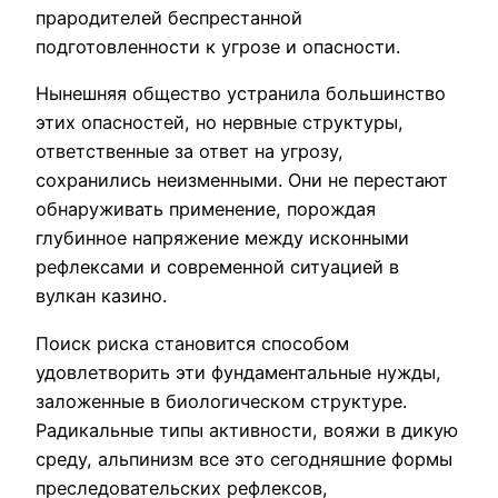
прародителей беспрестанной
подготовленности к угрозе и опасности.
Нынешняя общество устранила большинство
этих опасностей, но нервные структуры,
ответственные за ответ на угрозу,
сохранились неизменными. Они не перестают
обнаруживать применение, порождая
глубинное напряжение между исконными
рефлексами и современной ситуацией в
вулкан казино.
Поиск риска становится способом
удовлетворить эти фундаментальные нужды,
заложенные в биологическом структуре.
Радикальные типы активности, вояжи в дикую
среду, альпинизм все это сегодняшние формы
преследовательских рефлексов,