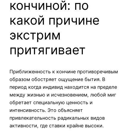
кончиной: по
какой причине
экстрим
притягивает
Приближенность к кончине противоречивым
образом обостряет ощущение бытия. В
период когда индивид находится на пределе
между жизнью и исчезновением, любой миг
обретает специальную ценность и
интенсивность. Это объясняет
привлекательность радикальных видов
активности, где ставки крайне высоки.