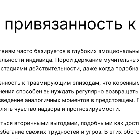
 привязанность 
виям часто базируется в глубоких эмоциональны
альности индивида. Порой держание мучительны
тадиями действительности, даже когда подобная
нность к травмирующим эпизодам, что коренны
нения способен вынуждать регулярно возвращать
ведение аналогичных моментов в предстоящем. П
лять чувство надзора и прогнозируемости.
ться вторичными выгодами, подобными как дости
бегание свежих трудностей и угроз. В этих обст