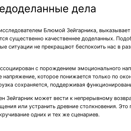
недоделанные дела
 исследователем Блюмой Зейгарника, выказывает
тся существенно качественнее доделанных. Подо
ые ситуации не прекращают беспокоить нас в ра
ассоциирован с порождением эмоционального нап
е напряжение, которое понижается только по око
грузка сохраняется, поддерживая функционирова
ен Зейгарник может вести к непрерывному возвр
ения или устранить древние столкновения. Это 
кручивание одних и тех же сценариев.