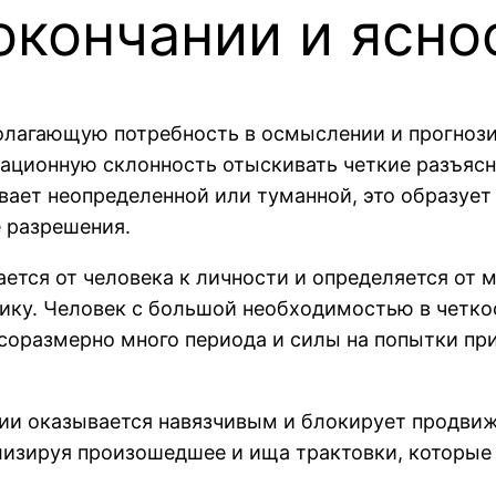
окончании и ясно
олагающую потребность в осмыслении и прогноз
вационную склонность отыскивать четкие разъяс
ывает неопределенной или туманной, это образуе
 разрешения.
ается от человека к личности и определяется от
тику. Человек с большой необходимостью в четк
соразмерно много периода и силы на попытки пр
ии оказывается навязчивым и блокирует продвиж
ализируя произошедшее и ища трактовки, которы