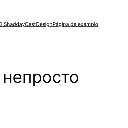
El Shadday
CestDesign
Página de exemplo
 непросто