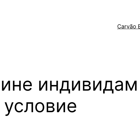
Carvão 
чине индивидам
 условие