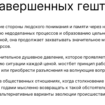
завершенных гешт
ие стороны людского понимания и памяти через н
ию недоделанных процессов и образованию цельн
сной, она продолжает захватывать значительное 
рсов.
ительное душевное давление, которое проявляет
ю ситуации каждой ценой. мостбет принцип рабо
е или приобрести разъяснения на волнующие воп
в общественных отношениях, когда столкновение
н годами мысленно возвращать к такой обстоятел
альтернативные варианты эволюции происшестви