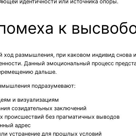
ляющей идентичности или источника опоры.
 помеха к высво
 ход размышления, при каковом индивид снова и 
бенности. Данный эмоциональный процесс предст
перемещению дальше.
азмышления подразумевают:
деям и визуализациям
ания созидательных заключений
ых происшествий без прагматичных выводов
нный адрес
или устранение для прошлых условий