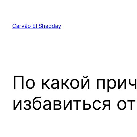
Pular
para
o
Carvão El Shadday
conteúdo
По какой при
избавиться от