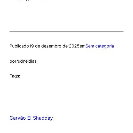
Publicado
19 de dezembro de 2025
em
Sem categoria
por
rudneidias
Tags:
Carvão El Shadday