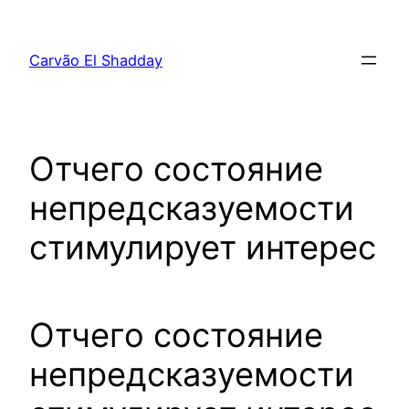
Pular
para
Carvão El Shadday
o
conteúdo
Отчего состояние
непредсказуемости
стимулирует интерес
Отчего состояние
непредсказуемости