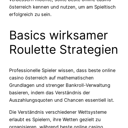
österreich kennen und nutzen, um am Spieltisch
erfolgreich zu sein.
Basics wirksamer
Roulette Strategien
Professionelle Spieler wissen, dass beste online
casino österreich auf mathematischen
Grundlagen und strenger Bankroll-Verwaltung
basieren, indem das Verständnis der
Auszahlungsquoten und Chancen essentiell ist.
Die Verständnis verschiedener Wettsysteme
erlaubt es Spielern, ihre Wetten gezielt zu
organisieren, während beste online casino