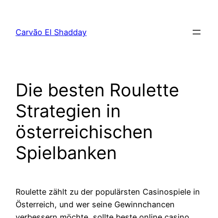
Pular
para
Carvão El Shadday
o
conteúdo
Die besten Roulette
Strategien in
österreichischen
Spielbanken
Roulette zählt zu der populärsten Casinospiele in
Österreich, und wer seine Gewinnchancen
verbessern möchte, sollte beste online casino