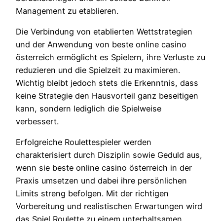
Management zu etablieren.
Die Verbindung von etablierten Wettstrategien
und der Anwendung von beste online casino
österreich ermöglicht es Spielern, ihre Verluste zu
reduzieren und die Spielzeit zu maximieren.
Wichtig bleibt jedoch stets die Erkenntnis, dass
keine Strategie den Hausvorteil ganz beseitigen
kann, sondern lediglich die Spielweise
verbessert.
Erfolgreiche Roulettespieler werden
charakterisiert durch Disziplin sowie Geduld aus,
wenn sie beste online casino österreich in der
Praxis umsetzen und dabei ihre persönlichen
Limits streng befolgen. Mit der richtigen
Vorbereitung und realistischen Erwartungen wird
das Spiel Roulette zu einem unterhaltsamen