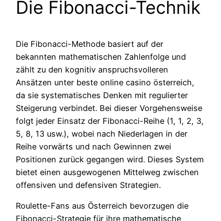
Die Fibonacci-Technik
Die Fibonacci-Methode basiert auf der
bekannten mathematischen Zahlenfolge und
zählt zu den kognitiv anspruchsvolleren
Ansätzen unter beste online casino österreich,
da sie systematisches Denken mit regulierter
Steigerung verbindet. Bei dieser Vorgehensweise
folgt jeder Einsatz der Fibonacci-Reihe (1, 1, 2, 3,
5, 8, 13 usw.), wobei nach Niederlagen in der
Reihe vorwärts und nach Gewinnen zwei
Positionen zurück gegangen wird. Dieses System
bietet einen ausgewogenen Mittelweg zwischen
offensiven und defensiven Strategien.
Roulette-Fans aus Österreich bevorzugen die
Fibonacci-Strategie für ihre mathematische