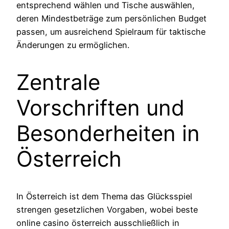
entsprechend wählen und Tische auswählen,
deren Mindestbeträge zum persönlichen Budget
passen, um ausreichend Spielraum für taktische
Änderungen zu ermöglichen.
Zentrale
Vorschriften und
Besonderheiten in
Österreich
In Österreich ist dem Thema das Glücksspiel
strengen gesetzlichen Vorgaben, wobei beste
online casino österreich ausschließlich in