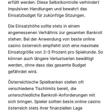
erfüllt werden. Diese Selbstkontrolle verhindert
impulsiven Handlungen und bewahrt das
Einsatzbudget für zukünftige Sitzungen.
Die Einsatzhöhe sollte stets in einem
angemessenen Verhältnis zur gesamten Bankroll
stehen. Bei der Anwendung von beste online
casino österreich empfiehlt sich eine maximale
Einsatzgröße von 2–3 Prozent pro Spielrunde. So
können auch längere Verlustserien bewältigt
werden, ohne dass das gesamte Budget
gefährdet wird.
Österreichische Spielbanken stellen oft
verschiedene Tischlimits bereit, die
unterschiedliche Bankroll-Anforderungen mit
sich bringen. Spieler sollten beste online casino
österreich stets ihrer finanziellen Lage