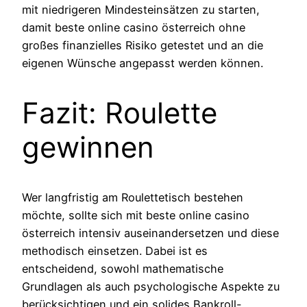
mit niedrigeren Mindesteinsätzen zu starten,
damit beste online casino österreich ohne
großes finanzielles Risiko getestet und an die
eigenen Wünsche angepasst werden können.
Fazit: Roulette
gewinnen
Wer langfristig am Roulettetisch bestehen
möchte, sollte sich mit beste online casino
österreich intensiv auseinandersetzen und diese
methodisch einsetzen. Dabei ist es
entscheidend, sowohl mathematische
Grundlagen als auch psychologische Aspekte zu
berücksichtigen und ein solides Bankroll-