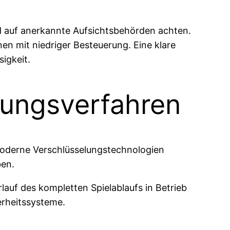
und auf anerkannte Aufsichtsbehörden achten.
en mit niedriger Besteuerung. Eine klare
igkeit.
lungsverfahren
 Moderne Verschlüsselungstechnologien
ben.
lauf des kompletten Spielablaufs in Betrieb
herheitssysteme.