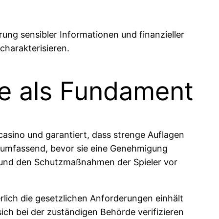
rung sensibler Informationen und finanzieller
charakterisieren.
le als Fundament
asino und garantiert, dass strenge Auflagen
 umfassend, bevor sie eine Genehmigung
n und den Schutzmaßnahmen der Spieler vor
rlich die gesetzlichen Anforderungen einhält
ich bei der zuständigen Behörde verifizieren