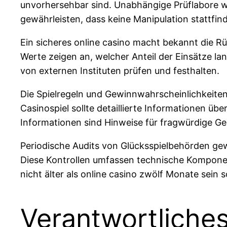
unvorhersehbar sind. Unabhängige Prüflabore w
gewährleisten, dass keine Manipulation stattfind
Ein sicheres online casino macht bekannt die R
Werte zeigen an, welcher Anteil der Einsätze la
von externen Instituten prüfen und festhalten.
Die Spielregeln und Gewinnwahrscheinlichkeiten
Casinospiel sollte detaillierte Informationen 
Informationen sind Hinweise für fragwürdige G
Periodische Audits von Glücksspielbehörden gewäh
Diese Kontrollen umfassen technische Komponente
nicht älter als online casino zwölf Monate sein s
Verantwortliches