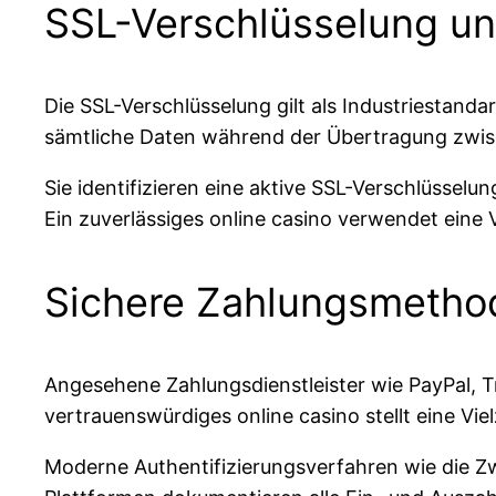
SSL-Verschlüsselung un
Die SSL-Verschlüsselung gilt als Industriestand
sämtliche Daten während der Übertragung zwis
Sie identifizieren eine aktive SSL-Verschlüsselu
Ein zuverlässiges online casino verwendet eine 
Sichere Zahlungsmethod
Angesehene Zahlungsdienstleister wie PayPal, 
vertrauenswürdiges online casino stellt eine V
Moderne Authentifizierungsverfahren wie die Z