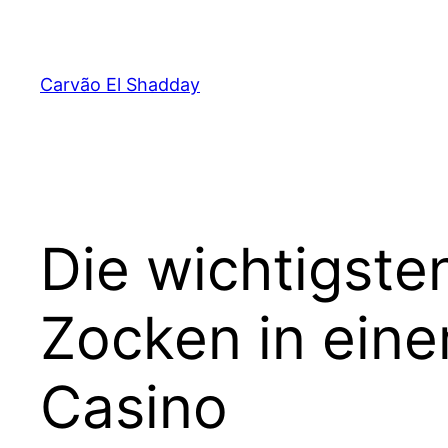
Pular
para
o
Carvão El Shadday
conteúdo
Die wichtigste
Zocken in ein
Casino