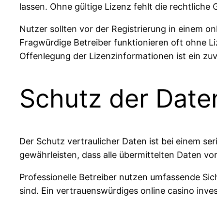
lassen. Ohne gültige Lizenz fehlt die rechtliche 
Nutzer sollten vor der Registrierung in einem on
Fragwürdige Betreiber funktionieren oft ohne Li
Offenlegung der Lizenzinformationen ist ein zuve
Schutz der Date
Der Schutz vertraulicher Daten ist bei einem s
gewährleisten, dass alle übermittelten Daten vo
Professionelle Betreiber nutzen umfassende Sich
sind. Ein vertrauenswürdiges online casino inves