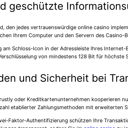
d geschützte Informations
ard, den jedes vertrauenswürdige online casino imple
chen Ihrem Computer und den Servern des Casino-Be
ng am Schloss-Icon in der Adressleiste Ihres Internet
Verschlüsselung von mindestens 128 Bit für höchste 
en und Sicherheit bei Tra
Trustly oder Kreditkartenunternehmen kooperieren nu
ielzahl etablierter Zahlungsmethoden mit erweiterte
wei-Faktor-Authentifizierung schützen Ihre Transakt