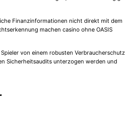
che Finanzinformationen nicht direkt mit dem
sichtserkennung machen casino ohne OASIS
 Spieler von einem robusten Verbraucherschutz
gen Sicherheitsaudits unterzogen werden und
r