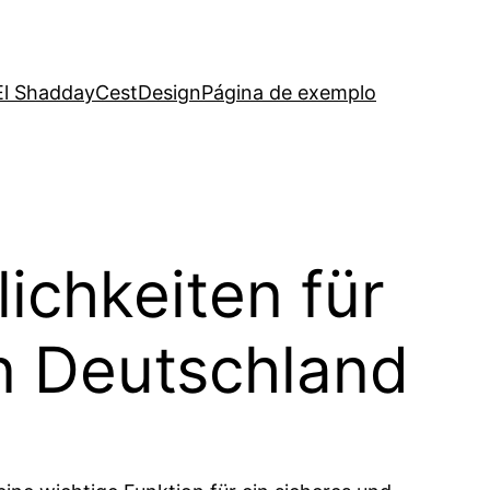
El Shadday
CestDesign
Página de exemplo
ichkeiten für
n Deutschland