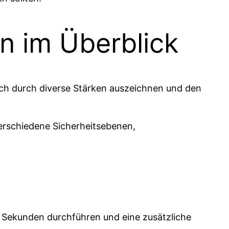
n im Überblick
sich durch diverse Stärken auszeichnen und den
verschiedene Sicherheitsebenen,
n Sekunden durchführen und eine zusätzliche