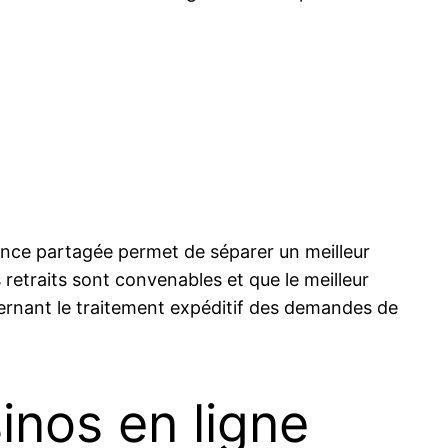
rience partagée permet de séparer un meilleur
 retraits sont convenables et que le meilleur
ernant le traitement expéditif des demandes de
inos en ligne