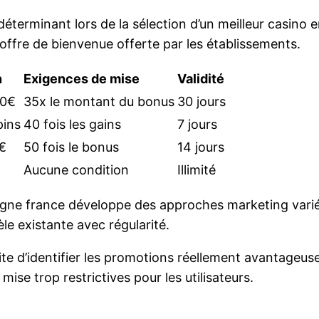
éterminant lors de la sélection d’un meilleur casino e
ffre de bienvenue offerte par les établissements.
n
Exigences de mise
Validité
00€
35x le montant du bonus
30 jours
pins
40 fois les gains
7 jours
0€
50 fois le bonus
14 jours
Aucune condition
Illimité
ligne france développe des approches marketing variée
e existante avec régularité.
lite d’identifier les promotions réellement avantageus
mise trop restrictives pour les utilisateurs.