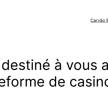
Carvão 
destiné à vous a
teforme de casin