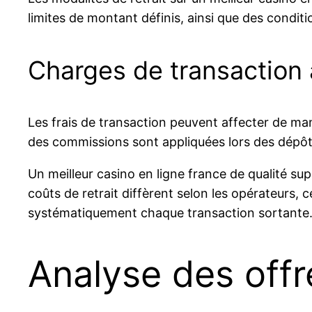
limites de montant définis, ainsi que des condit
Charges de transaction à
Les frais de transaction peuvent affecter de maniè
des commissions sont appliquées lors des dépôts 
Un meilleur casino en ligne france de qualité sup
coûts de retrait diffèrent selon les opérateurs, c
systématiquement chaque transaction sortante
Analyse des off