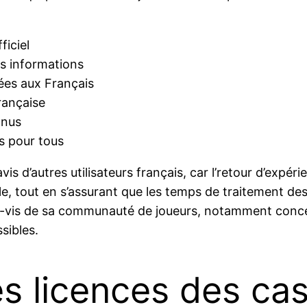
ficiel
es informations
ées aux Français
française
nnus
s pour tous
is d’autres utilisateurs français, car l’retour d’expé
le, tout en s’assurant que les temps de traitement des
is-à-vis de sa communauté de joueurs, notamment conc
sibles.
s licences des cas