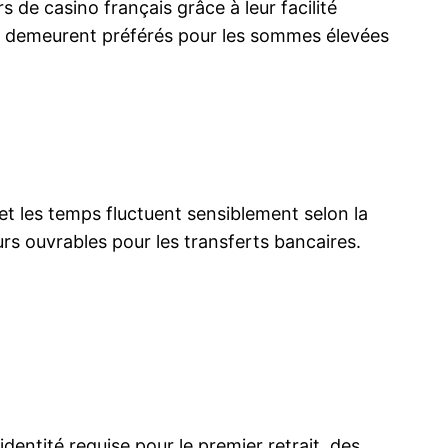
 de casino français grâce à leur facilité
res demeurent préférés pour les sommes élevées
 et les temps fluctuent sensiblement selon la
urs ouvrables pour les transferts bancaires.
identité requise pour le premier retrait, des