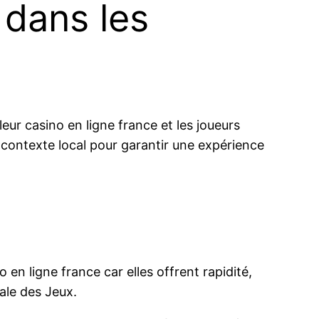
 dans les
r casino en ligne france et les joueurs
 contexte local pour garantir une expérience
en ligne france car elles offrent rapidité,
ale des Jeux.