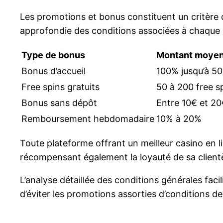
Les promotions et bonus constituent un critère d
approfondie des conditions associées à chaque o
Type de bonus
Montant moye
Bonus d’accueil
100% jusqu’à 5
Free spins gratuits
50 à 200 free s
Bonus sans dépôt
Entre 10€ et 2
Remboursement hebdomadaire
10% à 20%
Toute plateforme offrant un meilleur casino en 
récompensant également la loyauté de sa clientèl
L’analyse détaillée des conditions générales faci
d’éviter les promotions assorties d’conditions de 