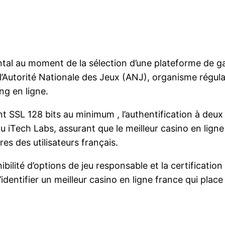
ntal au moment de la sélection d’une plateforme de ga
l’Autorité Nationale des Jeux (ANJ), organisme régula
ng en ligne.
 SSL 128 bits au minimum , l’authentification à deux f
ech Labs, assurant que le meilleur casino en ligne 
es des utilisateurs français.
nibilité d’options de jeu responsable et la certificat
identifier un meilleur casino en ligne france qui plac