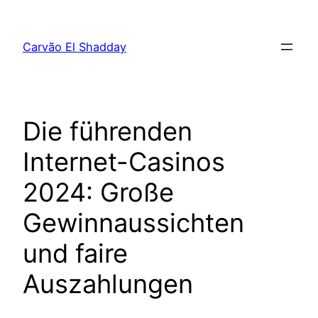
Pular
para
Carvão El Shadday
o
conteúdo
Die führenden
Internet-Casinos
2024: Große
Gewinnaussichten
und faire
Auszahlungen