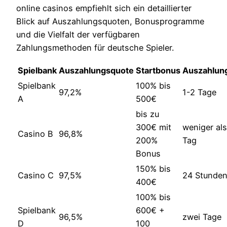
online casinos empfiehlt sich ein detaillierter
Blick auf Auszahlungsquoten, Bonusprogramme
und die Vielfalt der verfügbaren
Zahlungsmethoden für deutsche Spieler.
Spielbank
Auszahlungsquote
Startbonus
Auszahlun
Spielbank
100% bis
97,2%
1-2 Tage
A
500€
bis zu
300€ mit
weniger als
Casino B
96,8%
200%
Tag
Bonus
150% bis
Casino C
97,5%
24 Stunde
400€
100% bis
Spielbank
600€ +
96,5%
zwei Tage
D
100