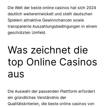
Die Welt der beste online casinos hat sich 2024
deutlich weiterentwickelt und stellt deutschen
Spielern attraktive Gewinnchancen sowie
transparente Auszahlungsbedingungen in einem
geschützten Umfeld.
Was zeichnet die
top Online Casinos
aus
Die Auswahl der passenden Plattform erfordert
ein gründliches Verständnis der
Qualitätskriterien, die beste online casinos von