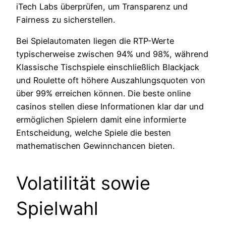
iTech Labs überprüfen, um Transparenz und
Fairness zu sicherstellen.
Bei Spielautomaten liegen die RTP-Werte
typischerweise zwischen 94% und 98%, während
Klassische Tischspiele einschließlich Blackjack
und Roulette oft höhere Auszahlungsquoten von
über 99% erreichen können. Die beste online
casinos stellen diese Informationen klar dar und
ermöglichen Spielern damit eine informierte
Entscheidung, welche Spiele die besten
mathematischen Gewinnchancen bieten.
Volatilität sowie
Spielwahl