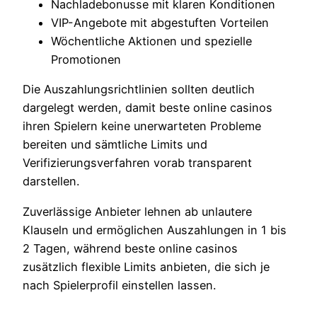
Nachladebonusse mit klaren Konditionen
VIP-Angebote mit abgestuften Vorteilen
Wöchentliche Aktionen und spezielle
Promotionen
Die Auszahlungsrichtlinien sollten deutlich
dargelegt werden, damit beste online casinos
ihren Spielern keine unerwarteten Probleme
bereiten und sämtliche Limits und
Verifizierungsverfahren vorab transparent
darstellen.
Zuverlässige Anbieter lehnen ab unlautere
Klauseln und ermöglichen Auszahlungen in 1 bis
2 Tagen, während beste online casinos
zusätzlich flexible Limits anbieten, die sich je
nach Spielerprofil einstellen lassen.