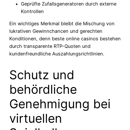
Geprüfte Zufallsgeneratoren durch externe
Kontrollen
Ein wichtiges Merkmal bleibt die Mischung von
lukrativen Gewinnchancen und gerechten
Konditionen, denn beste online casinos bestehen
durch transparente RTP-Quoten und
kundenfreundliche Auszahlungsrichtlinien.
Schutz und
behördliche
Genehmigung bei
virtuellen