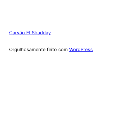
Carvão El Shadday
Orgulhosamente feito com
WordPress