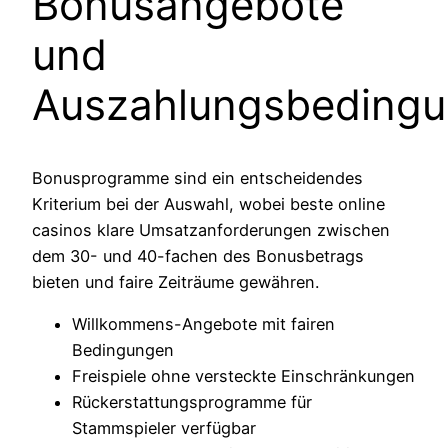
Bonusangebote
und
Auszahlungsbeding
Bonusprogramme sind ein entscheidendes
Kriterium bei der Auswahl, wobei beste online
casinos klare Umsatzanforderungen zwischen
dem 30- und 40-fachen des Bonusbetrags
bieten und faire Zeiträume gewähren.
Willkommens-Angebote mit fairen
Bedingungen
Freispiele ohne versteckte Einschränkungen
Rückerstattungsprogramme für
Stammspieler verfügbar