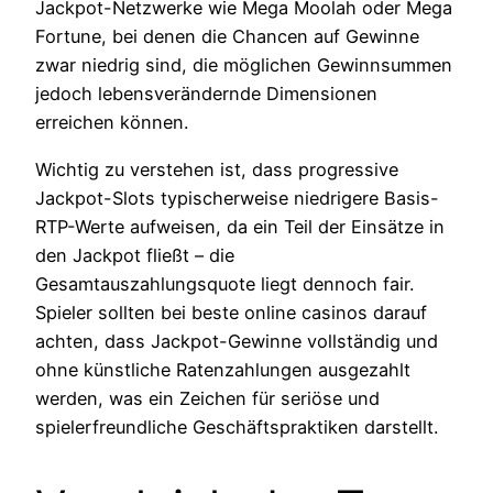
Jackpot-Netzwerke wie Mega Moolah oder Mega
Fortune, bei denen die Chancen auf Gewinne
zwar niedrig sind, die möglichen Gewinnsummen
jedoch lebensverändernde Dimensionen
erreichen können.
Wichtig zu verstehen ist, dass progressive
Jackpot-Slots typischerweise niedrigere Basis-
RTP-Werte aufweisen, da ein Teil der Einsätze in
den Jackpot fließt – die
Gesamtauszahlungsquote liegt dennoch fair.
Spieler sollten bei beste online casinos darauf
achten, dass Jackpot-Gewinne vollständig und
ohne künstliche Ratenzahlungen ausgezahlt
werden, was ein Zeichen für seriöse und
spielerfreundliche Geschäftspraktiken darstellt.