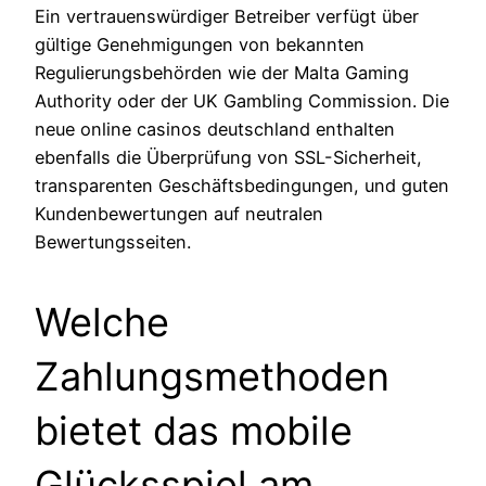
Ein vertrauenswürdiger Betreiber verfügt über
gültige Genehmigungen von bekannten
Regulierungsbehörden wie der Malta Gaming
Authority oder der UK Gambling Commission. Die
neue online casinos deutschland enthalten
ebenfalls die Überprüfung von SSL-Sicherheit,
transparenten Geschäftsbedingungen, und guten
Kundenbewertungen auf neutralen
Bewertungsseiten.
Welche
Zahlungsmethoden
bietet das mobile
Glücksspiel am