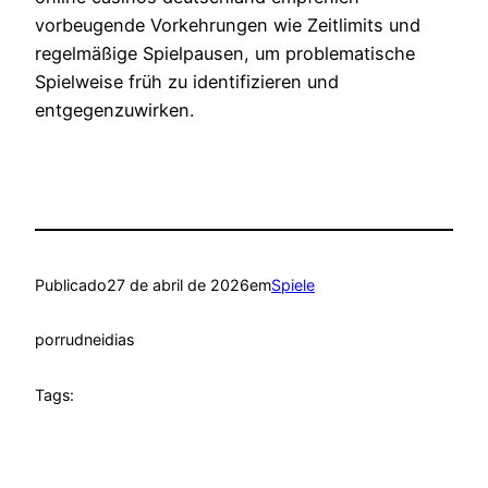
vorbeugende Vorkehrungen wie Zeitlimits und
regelmäßige Spielpausen, um problematische
Spielweise früh zu identifizieren und
entgegenzuwirken.
Publicado
27 de abril de 2026
em
Spiele
por
rudneidias
Tags: