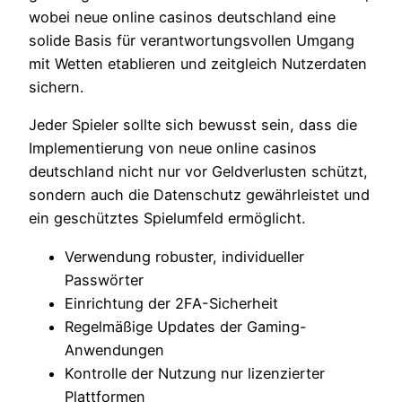
wobei neue online casinos deutschland eine
solide Basis für verantwortungsvollen Umgang
mit Wetten etablieren und zeitgleich Nutzerdaten
sichern.
Jeder Spieler sollte sich bewusst sein, dass die
Implementierung von neue online casinos
deutschland nicht nur vor Geldverlusten schützt,
sondern auch die Datenschutz gewährleistet und
ein geschütztes Spielumfeld ermöglicht.
Verwendung robuster, individueller
Passwörter
Einrichtung der 2FA-Sicherheit
Regelmäßige Updates der Gaming-
Anwendungen
Kontrolle der Nutzung nur lizenzierter
Plattformen