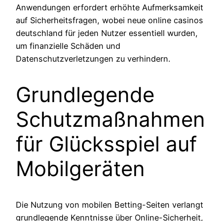
Anwendungen erfordert erhöhte Aufmerksamkeit
auf Sicherheitsfragen, wobei neue online casinos
deutschland für jeden Nutzer essentiell wurden,
um finanzielle Schäden und
Datenschutzverletzungen zu verhindern.
Grundlegende
Schutzmaßnahmen
für Glücksspiel auf
Mobilgeräten
Die Nutzung von mobilen Betting-Seiten verlangt
grundlegende Kenntnisse über Online-Sicherheit,