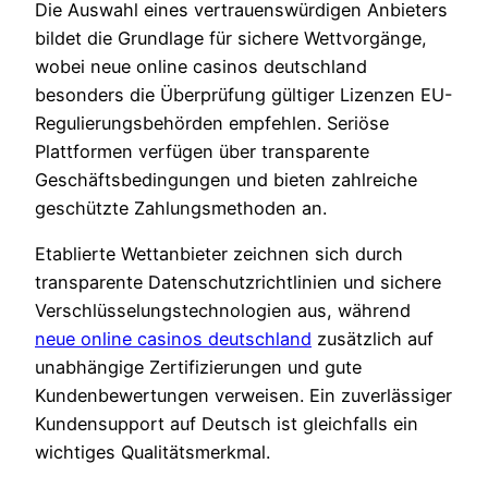
Die Auswahl eines vertrauenswürdigen Anbieters
bildet die Grundlage für sichere Wettvorgänge,
wobei neue online casinos deutschland
besonders die Überprüfung gültiger Lizenzen EU-
Regulierungsbehörden empfehlen. Seriöse
Plattformen verfügen über transparente
Geschäftsbedingungen und bieten zahlreiche
geschützte Zahlungsmethoden an.
Etablierte Wettanbieter zeichnen sich durch
transparente Datenschutzrichtlinien und sichere
Verschlüsselungstechnologien aus, während
neue online casinos deutschland
zusätzlich auf
unabhängige Zertifizierungen und gute
Kundenbewertungen verweisen. Ein zuverlässiger
Kundensupport auf Deutsch ist gleichfalls ein
wichtiges Qualitätsmerkmal.