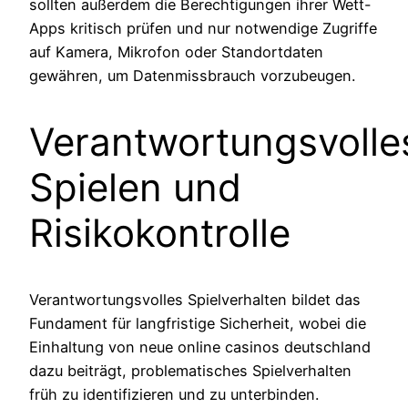
sollten außerdem die Berechtigungen ihrer Wett-
Apps kritisch prüfen und nur notwendige Zugriffe
auf Kamera, Mikrofon oder Standortdaten
gewähren, um Datenmissbrauch vorzubeugen.
Verantwortungsvolle
Spielen und
Risikokontrolle
Verantwortungsvolles Spielverhalten bildet das
Fundament für langfristige Sicherheit, wobei die
Einhaltung von neue online casinos deutschland
dazu beiträgt, problematisches Spielverhalten
früh zu identifizieren und zu unterbinden.