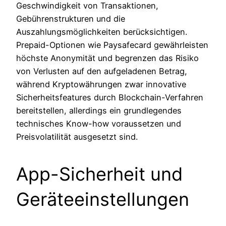
Geschwindigkeit von Transaktionen,
Gebührenstrukturen und die
Auszahlungsmöglichkeiten berücksichtigen.
Prepaid-Optionen wie Paysafecard gewährleisten
höchste Anonymität und begrenzen das Risiko
von Verlusten auf den aufgeladenen Betrag,
während Kryptowährungen zwar innovative
Sicherheitsfeatures durch Blockchain-Verfahren
bereitstellen, allerdings ein grundlegendes
technisches Know-how voraussetzen und
Preisvolatilität ausgesetzt sind.
App-Sicherheit und
Geräteeinstellungen