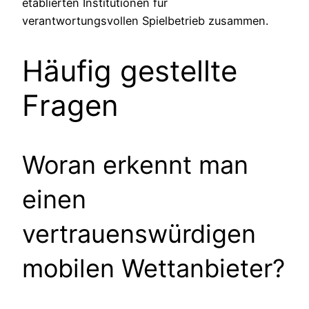
etablierten Institutionen für
verantwortungsvollen Spielbetrieb zusammen.
Häufig gestellte
Fragen
Woran erkennt man
einen
vertrauenswürdigen
mobilen Wettanbieter?