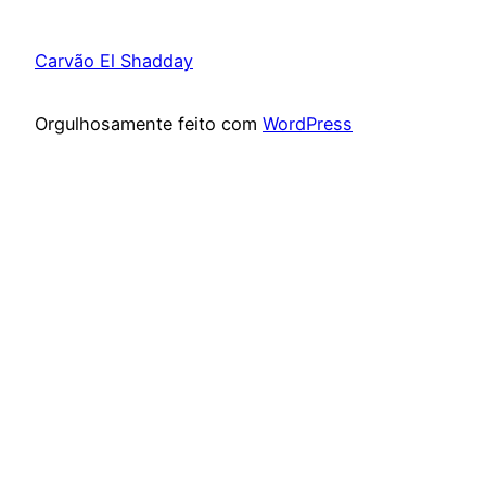
Carvão El Shadday
Orgulhosamente feito com
WordPress