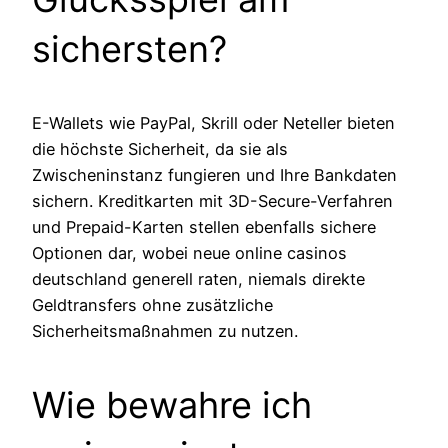
sichersten?
E-Wallets wie PayPal, Skrill oder Neteller bieten
die höchste Sicherheit, da sie als
Zwischeninstanz fungieren und Ihre Bankdaten
sichern. Kreditkarten mit 3D-Secure-Verfahren
und Prepaid-Karten stellen ebenfalls sichere
Optionen dar, wobei neue online casinos
deutschland generell raten, niemals direkte
Geldtransfers ohne zusätzliche
Sicherheitsmaßnahmen zu nutzen.
Wie bewahre ich