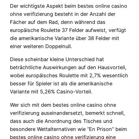
Der wichtigste Aspekt beim bestes online casino
ohne verifizierung besteht in der Anzahl der
Fächer auf dem Rad, denn während das
europäische Roulette 37 Felder aufweist, verfügt
die amerikanische Variante über 38 Felder mit
einer weiteren Doppelnull.
Diese scheinbar kleine Unterschied hat
beträchtliche Auswirkungen auf den Hausvorteil,
wobei europäisches Roulette mit 2,7% wesentlich
besser für Spieler ist als die amerikanische
Variante mit 5,26% Casino-Vorteil.
Wer sich mit dem bestes online casino ohne
verifizierung auseinandersetzt, bemerkt schnell,
dass auch die Anordnung des Tisches und
besondere Wettalternativen wie “En Prison” beim
bestes online casino ohne verifizierung eine