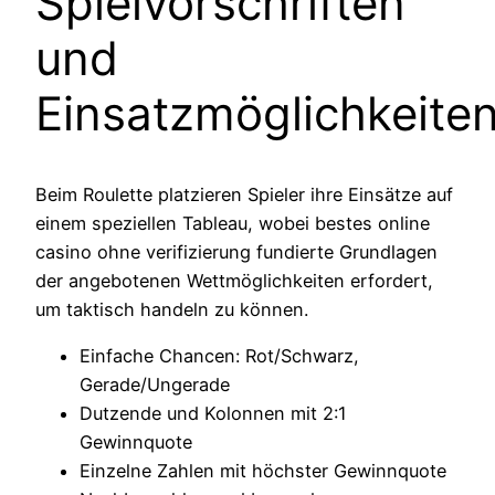
Spielvorschriften
und
Einsatzmöglichkeite
Beim Roulette platzieren Spieler ihre Einsätze auf
einem speziellen Tableau, wobei bestes online
casino ohne verifizierung fundierte Grundlagen
der angebotenen Wettmöglichkeiten erfordert,
um taktisch handeln zu können.
Einfache Chancen: Rot/Schwarz,
Gerade/Ungerade
Dutzende und Kolonnen mit 2:1
Gewinnquote
Einzelne Zahlen mit höchster Gewinnquote