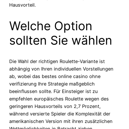
Hausvorteil.
Welche Option
sollten Sie wählen
Die Wahl der richtigen Roulette-Variante ist
abhängig von Ihren individuellen Vorstellungen
ab, wobei das bestes online casino ohne
verifizierung Ihre Strategie maßgeblich
beeinflussen sollte. Für Einsteiger ist zu
empfehlen europäisches Roulette wegen des
geringeren Hausvorteils von 2,7 Prozent,
während versierte Spieler die Komplexität der
amerikanischen Version mit ihren zusätzlichen
Wettmöglichkeiten in Betracht ziehen.