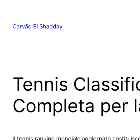
Pular
para
o
Carvão El Shadday
conteúdo
Tennis Classif
Completa per l
Il tennis ranking mondiale aggiornato costituisc