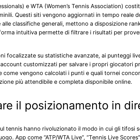
fessionals) e WTA (Women’s Tennis Association) costitui
minili. Questi siti vengono aggiornati in tempo reale
re alle classifiche generali, mettono a disposizione ran
rma intuitiva permette di filtrare i risultati per prove
focalizzate su statistiche avanzate, ai punteggi live 
e account customizzati per salvare i propri giocatori pr
me vengono calcolati i punti e quali tornei concorron
luzione più attendibile e completa disponibile online.
e il posizionamento in dir
sul tennis hanno rivoluzionato il modo in cui gli tifosi
i luogo. App come “ATP/WTA Live”, “Tennis Live Scores