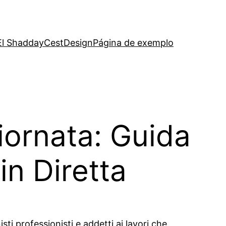
El Shadday
CestDesign
Página de exemplo
iornata: Guida
in Diretta
i professionisti e addetti ai lavori che