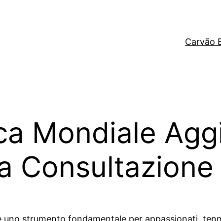
Carvão 
ica Mondiale Agg
a Consultazione 
e uno strumento fondamentale per appassionati, tennist