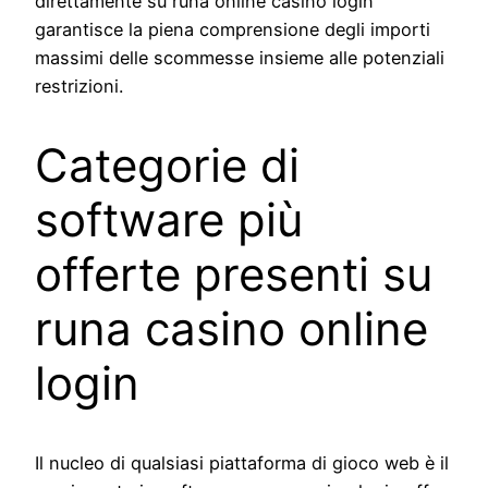
direttamente su runa online casino login
garantisce la piena comprensione degli importi
massimi delle scommesse insieme alle potenziali
restrizioni.
Categorie di
software più
offerte presenti su
runa casino online
login
Il nucleo di qualsiasi piattaforma di gioco web è il