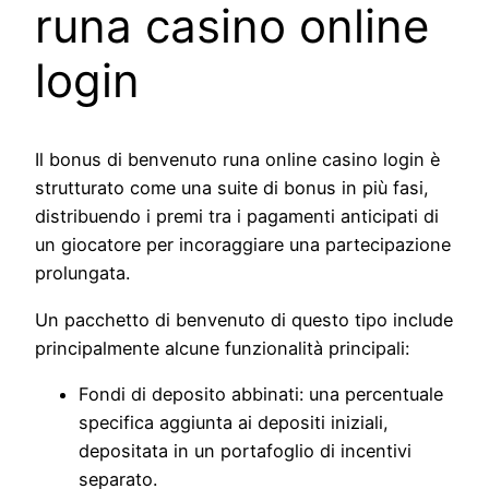
runa casino online
login
Il bonus di benvenuto runa online casino login è
strutturato come una suite di bonus in più fasi,
distribuendo i premi tra i pagamenti anticipati di
un giocatore per incoraggiare una partecipazione
prolungata.
Un pacchetto di benvenuto di questo tipo include
principalmente alcune funzionalità principali:
Fondi di deposito abbinati: una percentuale
specifica aggiunta ai depositi iniziali,
depositata in un portafoglio di incentivi
separato.