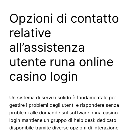
Opzioni di contatto
relative
all’assistenza
utente runa online
casino login
Un sistema di servizi solido è fondamentale per
gestire i problemi degli utenti e rispondere senza
problemi alle domande sul software. runa casino
login mantiene un gruppo di help desk dedicato
disponibile tramite diverse opzioni di interazione