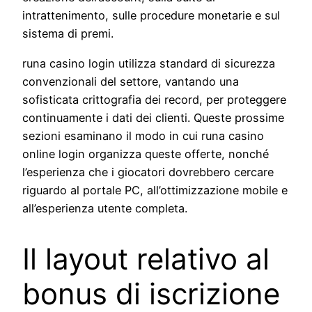
intrattenimento, sulle procedure monetarie e sul
sistema di premi.
runa casino login utilizza standard di sicurezza
convenzionali del settore, vantando una
sofisticata crittografia dei record, per proteggere
continuamente i dati dei clienti. Queste prossime
sezioni esaminano il modo in cui runa casino
online login organizza queste offerte, nonché
l’esperienza che i giocatori dovrebbero cercare
riguardo al portale PC, all’ottimizzazione mobile e
all’esperienza utente completa.
Il layout relativo al
bonus di iscrizione