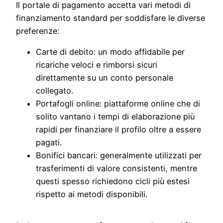
Il portale di pagamento accetta vari metodi di
finanziamento standard per soddisfare le diverse
preferenze:
Carte di debito: un modo affidabile per
ricariche veloci e rimborsi sicuri
direttamente su un conto personale
collegato.
Portafogli online: piattaforme online che di
solito vantano i tempi di elaborazione più
rapidi per finanziare il profilo oltre a essere
pagati.
Bonifici bancari: generalmente utilizzati per
trasferimenti di valore consistenti, mentre
questi spesso richiedono cicli più estesi
rispetto ai metodi disponibili.