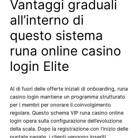
Vantaggi graduali
all’interno di
questo sistema
runa online casino
login Elite
Al di fuori delle offerte iniziali di onboarding, runa
casino login mantiene un programma strutturato
per i membri per onorare il coinvolgimento
regolare. Questo schema VIP runa casino online
login opera sulla configurazione dell’evoluzione
della scala. Dopo la registrazione con l’inizio delle
puntate pagate, i clienti vengono inseriti