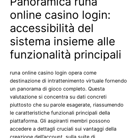
Panoramica runa
online casino login:
accessibilità del
sistema insieme alle
funzionalità principali
runa online casino login opera come
destinazione di intrattenimento virtuale fornendo
un panorama di gioco completo. Questa
valutazione si concentra su dati concreti
piuttosto che su parole esagerate, riassumendo
le caratteristiche funzionali principali della
piattaforma. Gli aspiranti membri possono
accedere a dettagli cruciali sui vantaggi della
creazione dell’account, sulla suite di