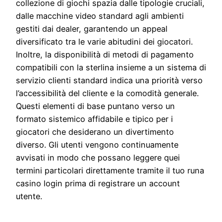
collezione di giochi spazia dalle tipologie cruciali,
dalle macchine video standard agli ambienti
gestiti dai dealer, garantendo un appeal
diversificato tra le varie abitudini dei giocatori.
Inoltre, la disponibilità di metodi di pagamento
compatibili con la sterlina insieme a un sistema di
servizio clienti standard indica una priorità verso
l’accessibilità del cliente e la comodità generale.
Questi elementi di base puntano verso un
formato sistemico affidabile e tipico per i
giocatori che desiderano un divertimento
diverso. Gli utenti vengono continuamente
avvisati in modo che possano leggere quei
termini particolari direttamente tramite il tuo runa
casino login prima di registrare un account
utente.