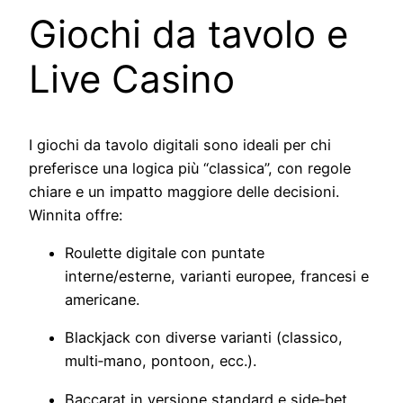
Giochi da tavolo e
Live Casino
I giochi da tavolo digitali sono ideali per chi
preferisce una logica più “classica”, con regole
chiare e un impatto maggiore delle decisioni.
Winnita offre:
Roulette digitale con puntate
interne/esterne, varianti europee, francesi e
americane.
Blackjack con diverse varianti (classico,
multi‑mano, pontoon, ecc.).
Baccarat in versione standard e side‑bet.