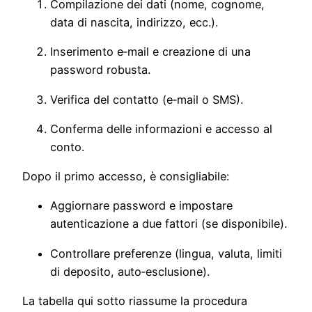
Compilazione dei dati (nome, cognome,
data di nascita, indirizzo, ecc.).
Inserimento e‑mail e creazione di una
password robusta.
Verifica del contatto (e‑mail o SMS).
Conferma delle informazioni e accesso al
conto.
Dopo il primo accesso, è consigliabile:
Aggiornare password e impostare
autenticazione a due fattori (se disponibile).
Controllare preferenze (lingua, valuta, limiti
di deposito, auto‑esclusione).
La tabella qui sotto riassume la procedura