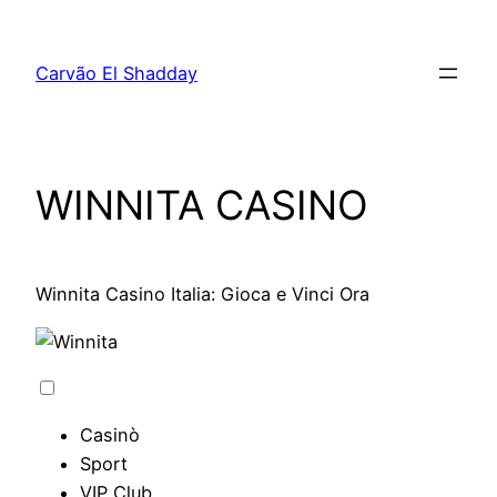
Pular
para
Carvão El Shadday
o
conteúdo
WINNITA CASINO
Winnita Casino Italia: Gioca e Vinci Ora
Casinò
Sport
VIP Club