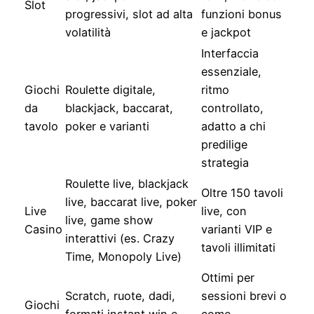
Slot
progressivi, slot ad alta
funzioni bonus
volatilità
e jackpot
Interfaccia
essenziale,
Giochi
Roulette digitale,
ritmo
da
blackjack, baccarat,
controllato,
tavolo
poker e varianti
adatto a chi
predilige
strategia
Roulette live, blackjack
Oltre 150 tavoli
live, baccarat live, poker
Live
live, con
live, game show
Casino
varianti VIP e
interattivi (es. Crazy
tavoli illimitati
Time, Monopoly Live)
Ottimi per
Scratch, ruote, dadi,
sessioni brevi o
Giochi