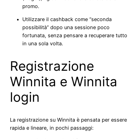
promo.
Utilizzare il cashback come “seconda
possibilità” dopo una sessione poco
fortunata, senza pensare a recuperare tutto
in una sola volta.
Registrazione
Winnita e Winnita
login
La registrazione su Winnita è pensata per essere
rapida e lineare, in pochi passaggi: