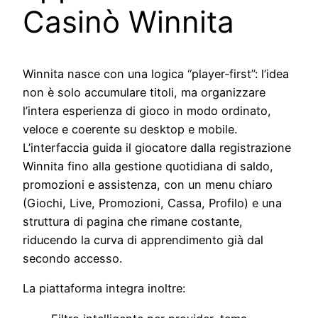
Casinò Winnita
Winnita nasce con una logica “player‑first”: l’idea
non è solo accumulare titoli, ma organizzare
l’intera esperienza di gioco in modo ordinato,
veloce e coerente su desktop e mobile.
L’interfaccia guida il giocatore dalla registrazione
Winnita fino alla gestione quotidiana di saldo,
promozioni e assistenza, con un menu chiaro
(Giochi, Live, Promozioni, Cassa, Profilo) e una
struttura di pagina che rimane costante,
riducendo la curva di apprendimento già dal
secondo accesso.
La piattaforma integra inoltre: