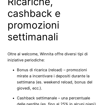
Ricariche,
cashback e
promozioni
settimanali
Oltre al welcome, Winnita offre diversi tipi di
iniziative periodiche:
Bonus di ricarica (reload) – promozioni
mirate a incentivare i depositi durante la
settimana (es. weekend reload, bonus del
giovedì, ecc.).
Cashback settimanale – una percentuale
delle perdite (es. fino al 25% in alcuni piani)