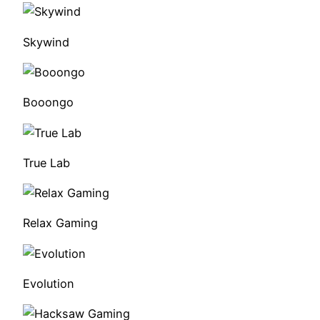
Skywind
Booongo
True Lab
Relax Gaming
Evolution