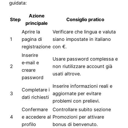
guidata:
Azione
Step
Consiglio pratico
principale
Aprire la
Verificare che lingua e valuta
1
pagina di
siano impostate in italiano
registrazione
con €.
Inserire
Usare password complessa e
e‑mail e
2
non riutilizzare account già
creare
usati altrove.
password
Inserire informazioni reali e
Completare i
3
aggiornate per evitare
dati richiesti
problemi con prelievi.
Confermare
Controllare subito sezione
4
e accedere al
Promozioni per attivare
profilo
bonus di benvenuto.