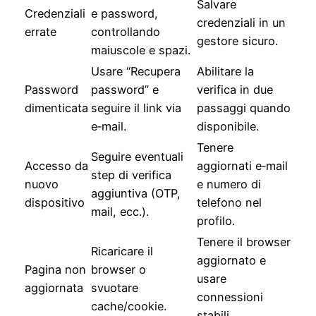
Salvare
Credenziali
e password,
credenziali in un
errate
controllando
gestore sicuro.
maiuscole e spazi.
Usare “Recupera
Abilitare la
Password
password” e
verifica in due
dimenticata
seguire il link via
passaggi quando
e‑mail.
disponibile.
Tenere
Seguire eventuali
Accesso da
aggiornati e‑mail
step di verifica
nuovo
e numero di
aggiuntiva (OTP,
dispositivo
telefono nel
mail, ecc.).
profilo.
Tenere il browser
Ricaricare il
aggiornato e
Pagina non
browser o
usare
aggiornata
svuotare
connessioni
cache/cookie.
stabili.