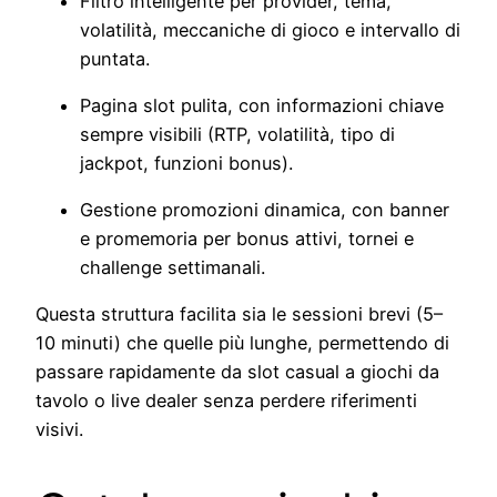
Filtro intelligente per provider, tema,
volatilità, meccaniche di gioco e intervallo di
puntata.
Pagina slot pulita, con informazioni chiave
sempre visibili (RTP, volatilità, tipo di
jackpot, funzioni bonus).
Gestione promozioni dinamica, con banner
e promemoria per bonus attivi, tornei e
challenge settimanali.
Questa struttura facilita sia le sessioni brevi (5–
10 minuti) che quelle più lunghe, permettendo di
passare rapidamente da slot casual a giochi da
tavolo o live dealer senza perdere riferimenti
visivi.