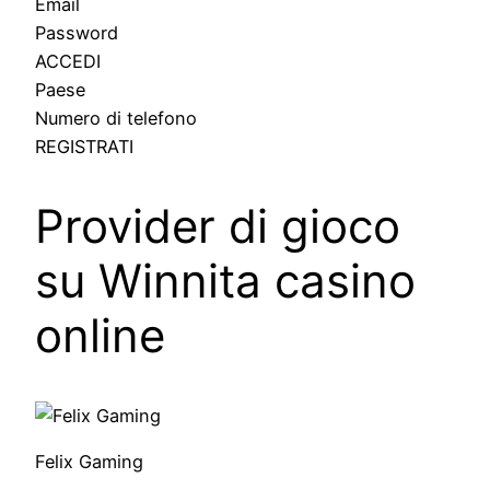
Email
Password
ACCEDI
Paese
Numero di telefono
REGISTRATI
Provider di gioco
su Winnita casino
online
Felix Gaming