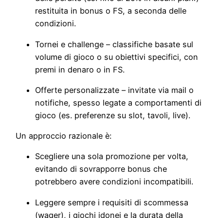
restituita in bonus o FS, a seconda delle
condizioni.
Tornei e challenge – classifiche basate sul
volume di gioco o su obiettivi specifici, con
premi in denaro o in FS.
Offerte personalizzate – invitate via mail o
notifiche, spesso legate a comportamenti di
gioco (es. preferenze su slot, tavoli, live).
Un approccio razionale è:
Scegliere una sola promozione per volta,
evitando di sovrapporre bonus che
potrebbero avere condizioni incompatibili.
Leggere sempre i requisiti di scommessa
(wager), i giochi idonei e la durata della