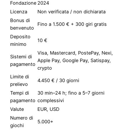
Fondazione
2024
Licenza
Non verificata / non dichiarata
Bonus di
Fino a 1.500 € + 300 giri gratis
benvenuto
Deposito
10 €
minimo
Visa, Mastercard, PostePay, Nexi,
Sistemi di
Apple Pay, Google Pay, Satispay,
pagamento
crypto
Limite di
4.450 € / 30 giorni
prelievo
Tempi di
30 min–24 h; fino a 5–7 giorni
pagamento
complessivi
Valute
EUR, USD
Numero di
5.000+
giochi