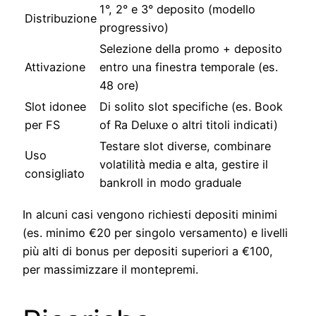
1°, 2° e 3° deposito (modello
Distribuzione
progressivo)
Selezione della promo + deposito
Attivazione
entro una finestra temporale (es.
48 ore)
Slot idonee
Di solito slot specifiche (es. Book
per FS
of Ra Deluxe o altri titoli indicati)
Testare slot diverse, combinare
Uso
volatilità media e alta, gestire il
consigliato
bankroll in modo graduale
In alcuni casi vengono richiesti depositi minimi
(es. minimo €20 per singolo versamento) e livelli
più alti di bonus per depositi superiori a €100,
per massimizzare il montepremi.