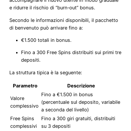
accompagnare il nuovo utente in modo graduale
e ridurre il rischio di “burn‑out” bonus.
Secondo le informazioni disponibili, il pacchetto
di benvenuto può arrivare fino a:
€1.500 totali in bonus.
Fino a 300 Free Spins distribuiti sui primi tre
depositi.
La struttura tipica è la seguente:
Parametro
Descrizione
Fino a €1.500 in bonus
Valore
(percentuale sul deposito, variabile
complessivo
a seconda del livello)
Free Spins
Fino a 300 giri gratuiti, distribuiti
complessivi
su 3 depositi