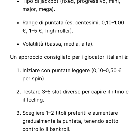
Tipo di jackpot (fixed, progressivo, mini,
major, mega).
Range di puntata (es. centesimi, 0,10–1,00
€, 1–5 €, high‑roller).
Volatilità (bassa, media, alta).
Un approccio consigliato per i giocatori italiani è:
Iniziare con puntate leggere (0,10–0,50 €
per spin).
Testare 3–5 slot diverse per capire il ritmo e
il feeling.
Scegliere 1–2 titoli preferiti e aumentare
gradualmente la puntata, tenendo sotto
controllo il bankroll.