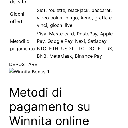
del sito
Slot, roulette, blackjack, baccarat,
Giochi
video poker, bingo, keno, gratta e
offerti
vinci, giochi live
Visa, Mastercard, PostePay, Apple
Metodi di
Pay, Google Pay, Nexi, Satispay,
pagamento
BTC, ETH, USDT, LTC, DOGE, TRX,
BNB, MetaMask, Binance Pay
DEPOSITARE
Metodi di
pagamento su
Winnita online