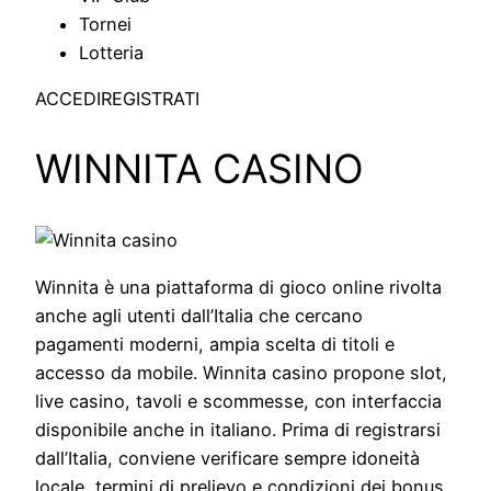
Tornei
Lotteria
ACCEDI
REGISTRATI
WINNITA CASINO
Winnita è una piattaforma di gioco online rivolta
anche agli utenti dall’Italia che cercano
pagamenti moderni, ampia scelta di titoli e
accesso da mobile. Winnita casino propone slot,
live casino, tavoli e scommesse, con interfaccia
disponibile anche in italiano. Prima di registrarsi
dall’Italia, conviene verificare sempre idoneità
locale, termini di prelievo e condizioni dei bonus.