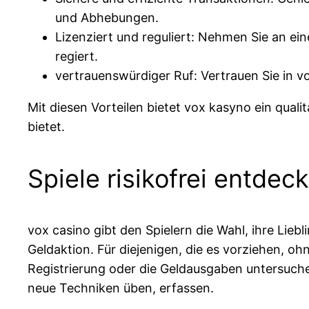
und Abhebungen.
Lizenziert und reguliert: Nehmen Sie an ei
regiert.
vertrauenswürdiger Ruf: Vertrauen Sie in vo
Mit diesen Vorteilen bietet vox kasyno ein qual
bietet.
Spiele risikofrei entdec
vox casino gibt den Spielern die Wahl, ihre Li
Geldaktion. Für diejenigen, die es vorziehen,
Registrierung oder die Geldausgaben untersuchen
neue Techniken üben, erfassen.