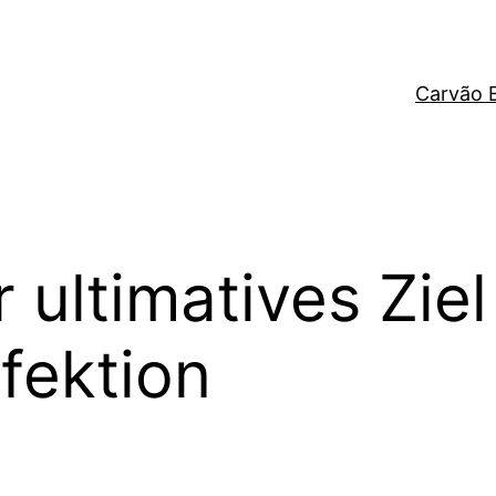
Carvão 
r ultimatives Zie
fektion