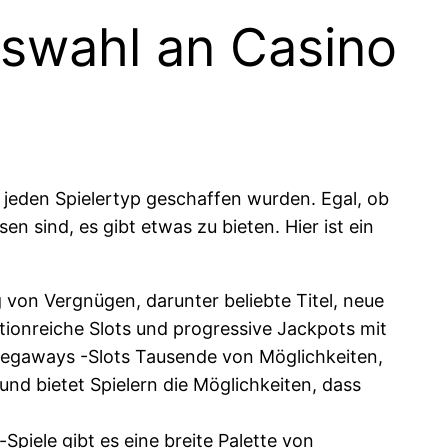
uswahl an Casino
 jeden Spielertyp geschaffen wurden. Egal, ob
n sind, es gibt etwas zu bieten. Hier ist ein
 von Vergnügen, darunter beliebte Titel, neue
tionreiche Slots und progressive Jackpots mit
Megaways -Slots Tausende von Möglichkeiten,
nd bietet Spielern die Möglichkeiten, dass
piele gibt es eine breite Palette von