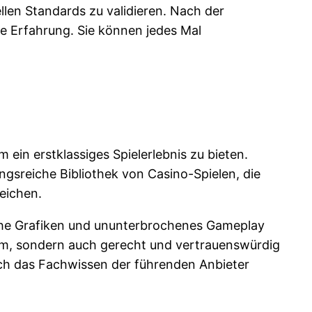
llen Standards zu validieren. Nach der
 Erfahrung. Sie können jedes Mal
in erstklassiges Spielerlebnis zu bieten.
gsreiche Bibliothek von Casino-Spielen, die
eichen.
liche Grafiken und ununterbrochenes Gameplay
nehm, sondern auch gerecht und vertrauenswürdig
rch das Fachwissen der führenden Anbieter