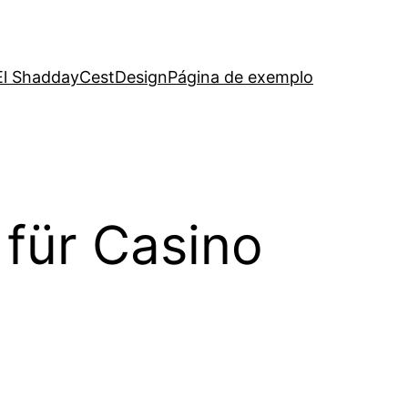
El Shadday
CestDesign
Página de exemplo
l für Casino