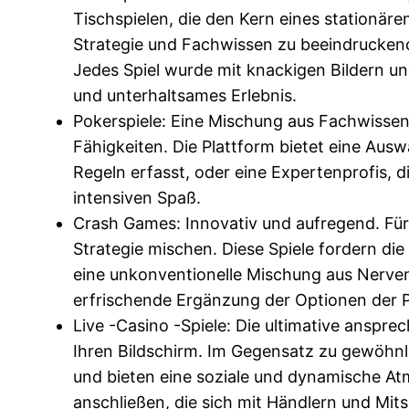
Tischspielen, die den Kern eines stationäre
Strategie und Fachwissen zu beeindruckend
Jedes Spiel wurde mit knackigen Bildern un
und unterhaltsames Erlebnis.
Pokerspiele: Eine Mischung aus Fachwissen 
Fähigkeiten. Die Plattform bietet eine Ausw
Regeln erfasst, oder eine Expertenprofis, 
intensiven Spaß.
Crash Games: Innovativ und aufregend. Für 
Strategie mischen. Diese Spiele fordern di
eine unkonventionelle Mischung aus Nerven
erfrischende Ergänzung der Optionen der P
Live -Casino -Spiele: Die ultimative anspre
Ihren Bildschirm. Im Gegensatz zu gewöhnl
und bieten eine soziale und dynamische Atm
anschließen, die sich mit Händlern und Mit