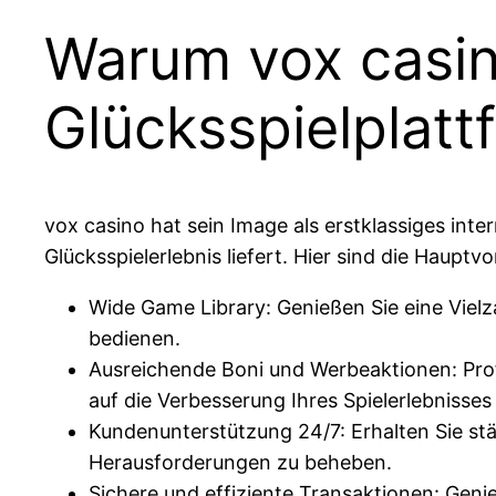
Warum vox casino
Glücksspielplatt
vox casino hat sein Image als erstklassiges in
Glücksspielerlebnis liefert. Hier sind die Haupt
Wide Game Library: Genießen Sie eine Vielza
bedienen.
Ausreichende Boni und Werbeaktionen: Pro
auf die Verbesserung Ihres Spielerlebnisses
Kundenunterstützung 24/7: Erhalten Sie st
Herausforderungen zu beheben.
Sichere und effiziente Transaktionen: Geni