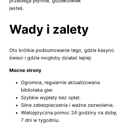
przebiega płynnie, gdziekolwiek
jesteś.
Wady i zalety
Oto krótkie podsumowanie tego, gdzie kasyno
świeci i gdzie mogłoby działać lepiej:
Mocne strony
Ogromna, regularnie aktualizowana
biblioteka gier.
Szybkie wypłaty bez opłat.
Silne zabezpieczenia i ważne zezwolenie.
Wielojęzyczna pomoc 24 godziny na dobę,
7 dni w tygodniu.