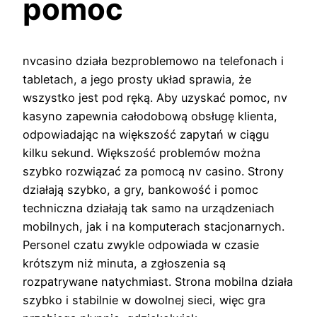
pomoc
nvcasino działa bezproblemowo na telefonach i
tabletach, a jego prosty układ sprawia, że
wszystko jest pod ręką. Aby uzyskać pomoc, nv
kasyno zapewnia całodobową obsługę klienta,
odpowiadając na większość zapytań w ciągu
kilku sekund. Większość problemów można
szybko rozwiązać za pomocą nv casino. Strony
działają szybko, a gry, bankowość i pomoc
techniczna działają tak samo na urządzeniach
mobilnych, jak i na komputerach stacjonarnych.
Personel czatu zwykle odpowiada w czasie
krótszym niż minuta, a zgłoszenia są
rozpatrywane natychmiast. Strona mobilna działa
szybko i stabilnie w dowolnej sieci, więc gra