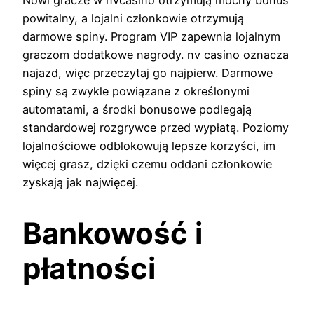
Nowi gracze w nvcasino otrzymują mocny bonus
powitalny, a lojalni członkowie otrzymują
darmowe spiny. Program VIP zapewnia lojalnym
graczom dodatkowe nagrody. nv casino oznacza
najazd, więc przeczytaj go najpierw. Darmowe
spiny są zwykle powiązane z określonymi
automatami, a środki bonusowe podlegają
standardowej rozgrywce przed wypłatą. Poziomy
lojalnościowe odblokowują lepsze korzyści, im
więcej grasz, dzięki czemu oddani członkowie
zyskają jak najwięcej.
Bankowość i
płatności