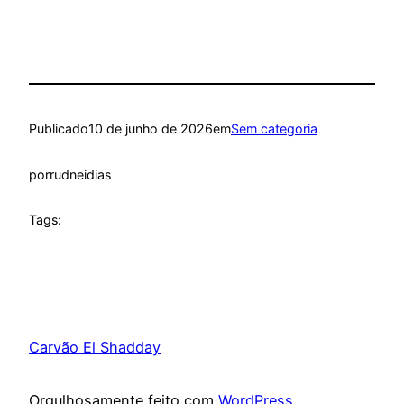
Publicado
10 de junho de 2026
em
Sem categoria
por
rudneidias
Tags:
Carvão El Shadday
Orgulhosamente feito com
WordPress