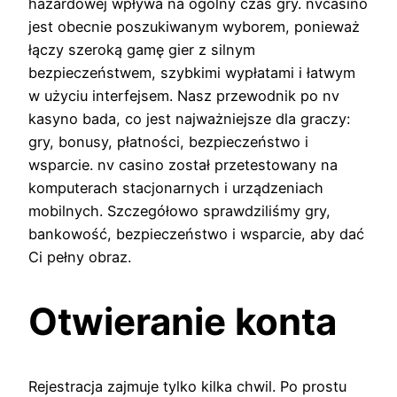
hazardowej wpływa na ogólny czas gry. nvcasino
jest obecnie poszukiwanym wyborem, ponieważ
łączy szeroką gamę gier z silnym
bezpieczeństwem, szybkimi wypłatami i łatwym
w użyciu interfejsem. Nasz przewodnik po nv
kasyno bada, co jest najważniejsze dla graczy:
gry, bonusy, płatności, bezpieczeństwo i
wsparcie. nv casino został przetestowany na
komputerach stacjonarnych i urządzeniach
mobilnych. Szczegółowo sprawdziliśmy gry,
bankowość, bezpieczeństwo i wsparcie, aby dać
Ci pełny obraz.
Otwieranie konta
Rejestracja zajmuje tylko kilka chwil. Po prostu