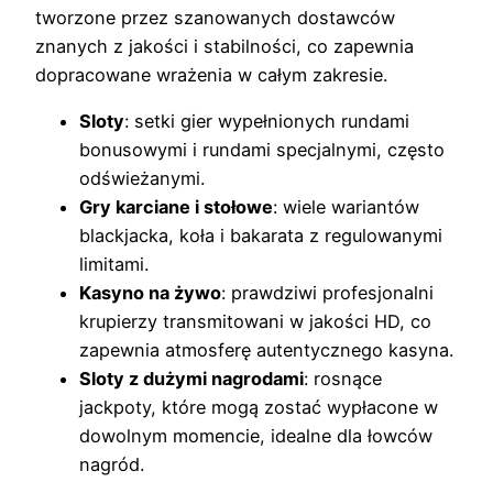
tworzone przez szanowanych dostawców
znanych z jakości i stabilności, co zapewnia
dopracowane wrażenia w całym zakresie.
Sloty
: setki gier wypełnionych rundami
bonusowymi i rundami specjalnymi, często
odświeżanymi.
Gry karciane i stołowe
: wiele wariantów
blackjacka, koła i bakarata z regulowanymi
limitami.
Kasyno na żywo
: prawdziwi profesjonalni
krupierzy transmitowani w jakości HD, co
zapewnia atmosferę autentycznego kasyna.
Sloty z dużymi nagrodami
: rosnące
jackpoty, które mogą zostać wypłacone w
dowolnym momencie, idealne dla łowców
nagród.