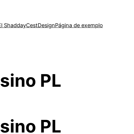
El Shadday
CestDesign
Página de exemplo
sino PL
sino PL