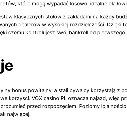
kpotów, które mogą wypadać losowo, idealne dla łow
staw klasycznych stołów z zakładami na każdy budże
anych dealerów w wysokiej rozdzielczości. Dzięki te
i czemu kontrolujesz swój bankroll od pierwszego z
.
je
yjny bonus powitalny, a stali bywalcy korzystają z
owe korzyści. VOX casino PL oznacza najazd, więc pr
 zrozumieć przed rozpoczęciem. Poziomy lojalnościo
ak najwięcej.