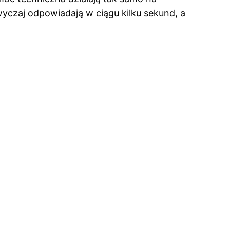
yczaj odpowiadają w ciągu kilku sekund, a