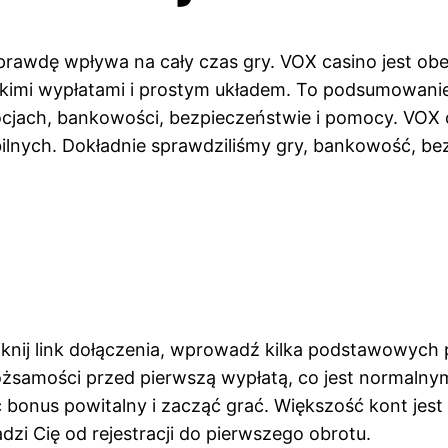
aprawdę wpływa na cały czas gry. VOX casino jest 
ybkimi wypłatami i prostym układem. To podsumowanie
cjach, bankowości, bezpieczeństwie i pomocy. VOX 
lnych. Dokładnie sprawdziliśmy gry, bankowość, bez
kliknij link dołączenia, wprowadź kilka podstawowych 
ożsamości przed pierwszą wypłatą, co jest normaln
bonus powitalny i zacząć grać. Większość kont jest
dzi Cię od rejestracji do pierwszego obrotu.