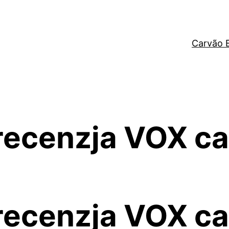
Carvão 
ecenzja VOX ca
ecenzja VOX ca