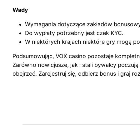
Wady
Wymagania dotyczące zakładów bonusowyc
Do wypłaty potrzebny jest czek KYC.
W niektórych krajach niektóre gry mogą p
Podsumowując, VOX casino pozostaje kompletn
Zarówno nowicjusze, jak i stali bywalcy poczują
obejrzeć. Zarejestruj się, odbierz bonus i graj r