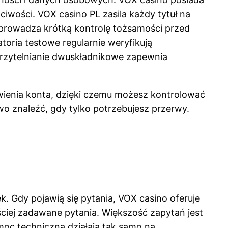
iwości. VOX casino PL zasila każdy tytuł na
prowadza krótką kontrolę tożsamości przed
ria testowe regularnie weryfikują
erzytelnianie dwuskładnikowe zapewnia
owienia konta, dzięki czemu możesz kontrolować
o znaleźć, gdy tylko potrzebujesz przerwy.
. Gdy pojawią się pytania, VOX casino oferuje
ciej zadawane pytania. Większość zapytań jest
moc techniczna działają tak samo na