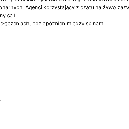
onarnych. Agenci korzystający z czatu na żywo zazw
ny są l
 połączeniach, bez opóźnień między spinami.
r.