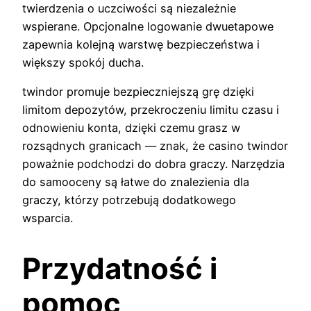
twierdzenia o uczciwości są niezależnie
wspierane. Opcjonalne logowanie dwuetapowe
zapewnia kolejną warstwę bezpieczeństwa i
większy spokój ducha.
twindor promuje bezpieczniejszą grę dzięki
limitom depozytów, przekroczeniu limitu czasu i
odnowieniu konta, dzięki czemu grasz w
rozsądnych granicach — znak, że casino twindor
poważnie podchodzi do dobra graczy. Narzędzia
do samooceny są łatwe do znalezienia dla
graczy, którzy potrzebują dodatkowego
wsparcia.
Przydatność i
pomoc