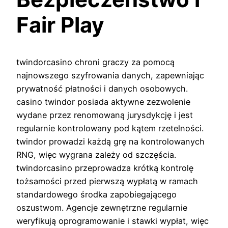
Fair Play
twindorcasino chroni graczy za pomocą
najnowszego szyfrowania danych, zapewniając
prywatność płatności i danych osobowych.
casino twindor posiada aktywne zezwolenie
wydane przez renomowaną jurysdykcję i jest
regularnie kontrolowany pod kątem rzetelności.
twindor prowadzi każdą grę na kontrolowanych
RNG, więc wygrana zależy od szczęścia.
twindorcasino przeprowadza krótką kontrolę
tożsamości przed pierwszą wypłatą w ramach
standardowego środka zapobiegającego
oszustwom. Agencje zewnętrzne regularnie
weryfikują oprogramowanie i stawki wypłat, więc