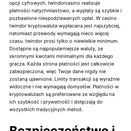
opcji cyfrowych. twindorcasino realizuje
płatności natychmiastowo, a wypłaty są szybkie i
pozbawione niespodziewanych opłat. W casino
twindor kryptowaluta wypłacana jest najszybciej,
natomiast przewody wymagają nieco więcej
czasu. twindor prosi tylko o niewielkie minimum.
Dostępne są najpopularniejsze waluty, ze
skromnymi kwotami minimalnymi dla każdego
gracza. Każda strona płatności jest całkowicie
zabezpieczona, więc Twoje dane nigdy nie
zostaną ujawnione. Limity transakcji są wyraźnie
widoczne i nie wymagają domysłów. Płatności w
kryptowalutach są preferowane ze względu na
ich szybkość i prywatność i dołączają do
wszystkich tradycyjnych metod.
Bezpieczeństwo i