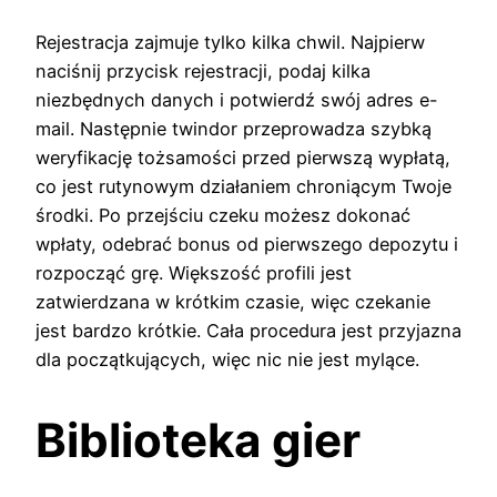
Rejestracja zajmuje tylko kilka chwil. Najpierw
naciśnij przycisk rejestracji, podaj kilka
niezbędnych danych i potwierdź swój adres e-
mail. Następnie twindor przeprowadza szybką
weryfikację tożsamości przed pierwszą wypłatą,
co jest rutynowym działaniem chroniącym Twoje
środki. Po przejściu czeku możesz dokonać
wpłaty, odebrać bonus od pierwszego depozytu i
rozpocząć grę. Większość profili jest
zatwierdzana w krótkim czasie, więc czekanie
jest bardzo krótkie. Cała procedura jest przyjazna
dla początkujących, więc nic nie jest mylące.
Biblioteka gier