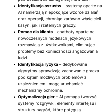
Identyfikacja oszustw
– systemy oparte na
AI namierzają niepokojące wzorce działań
oraz operacji, chroniąc zarówno właścicieli
kasyn, jak i rzetelnych graczy.
Pomoc dla klienta
– chatboty oparte na
nowoczesnych modelach językowych
rozmawiają z użytkownikami, eliminując
problemy bez konieczności angażowania
ludzi.
Identyfikacja ryzyka
– dedykowane
algorytmy sprawdzają zachowanie gracza
pod kątem możliwych problemów z
uzależnieniem i mogą uruchamiać
mechanizmy ochronne.
Optymalizacja gier
– AI pomaga tworzyć
systemy rozgrywki, elementy interfejsu i
struktury nagród, które potęgują