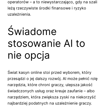
operatorów – a to niewystarczająco, gdy na szali
leżą rzeczywiste środki finansowe i ryzyko
uzależnienia.
Świadome
stosowanie AI to
nie opcja
Świat kasyn online stoi przed wyborem, który
przesądzi o jej dalszy rozwój. AI może pełnić rolę
narzędzia, które chroni graczy, ulepsza jakość
świadczonych usług oraz kreuje zaufanie – albo
narzędziem, która zwiększa zyski na niekorzyść
najbardziej podatnych na uzależnienie graczy.