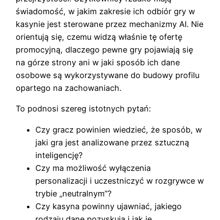
świadomość, w jakim zakresie ich odbiór gry w
kasynie jest sterowane przez mechanizmy AI. Nie
orientują się, czemu widzą właśnie tę ofertę
promocyjną, dlaczego pewne gry pojawiają się
na górze strony ani w jaki sposób ich dane
osobowe są wykorzystywane do budowy profilu
opartego na zachowaniach.
To podnosi szereg istotnych pytań:
Czy gracz powinien wiedzieć, że sposób, w
jaki gra jest analizowane przez sztuczną
inteligencję?
Czy ma możliwość wyłączenia
personalizacji i uczestniczyć w rozgrywce w
trybie „neutralnym”?
Czy kasyna powinny ujawniać, jakiego
rodzaju dane pozyskują i jak je