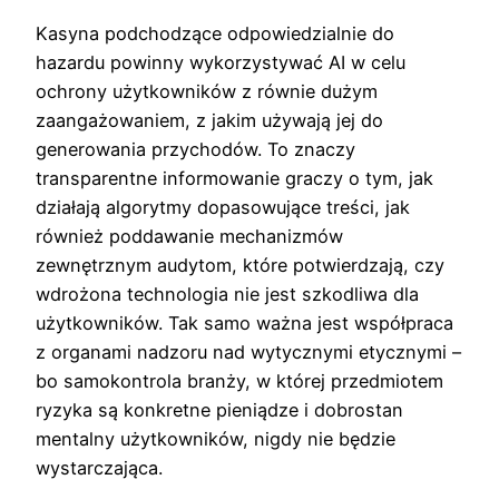
Kasyna podchodzące odpowiedzialnie do
hazardu powinny wykorzystywać AI w celu
ochrony użytkowników z równie dużym
zaangażowaniem, z jakim używają jej do
generowania przychodów. To znaczy
transparentne informowanie graczy o tym, jak
działają algorytmy dopasowujące treści, jak
również poddawanie mechanizmów
zewnętrznym audytom, które potwierdzają, czy
wdrożona technologia nie jest szkodliwa dla
użytkowników. Tak samo ważna jest współpraca
z organami nadzoru nad wytycznymi etycznymi –
bo samokontrola branży, w której przedmiotem
ryzyka są konkretne pieniądze i dobrostan
mentalny użytkowników, nigdy nie będzie
wystarczająca.