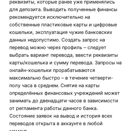
реквизиты, которые ранее уже применялись
для депозита. Выводить полученные финансы
рекомендуется исключительно на
собственные пластиковые карты и цифровые
кошельки, эксплуатация чужие банковских
данных недопустимо. Создать запрос на
перевод можно через профиль – следует
выбрать вариант перевода, ввести реквизиты
карты/кошелька и сумму перевода. Запросы на
онлайн-кошельки прорабатываются
максимально быстро – в течение четверти-
полу часа в среднем. Снятие на карты
определённых финансовых учреждений может
занимать до двенадцати часов в зависимости
от регламента работы данного банка.
Состояние заявок на вывод и история всех
переводов открыта в аккаунте в любой
момент.