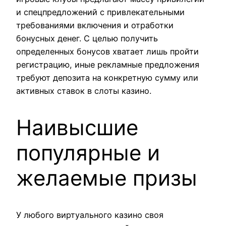
и спецпредложений с привлекательными
требованиями включения и отработки
бонусных денег. С целью получить
определенных бонусов хватает лишь пройти
регистрацию, иные рекламные предложения
требуют депозита на конкретную сумму или
активных ставок в слоты казино.
Наивысшие
популярные и
желаемые призы
У любого виртуального казино своя