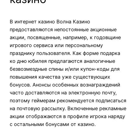
В интернет казино Волна Казино
предоставляются непостоянные акционные
акции, посвященные, например, к годовщине
игрового сервиса или персональному
празднику пользователя. Как форме подарка
ко дню юбилея предлагаются аналогичные
безвозмездные спины и/или купон-коды для
повышения качества уже существующих
бонусов. Анонсы особенных вознаграждений
часто доставляются на электронную почту,
поэтому геймерам рекомендуется подписаться
на почтовую рассылку. Включенные рекламные
акции отображаются в профиле игрока наряду
с остальными бонусами от казино.