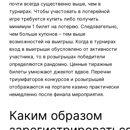
почти всегда существенно выше, чем в
турнирах. Чтобы участовать в лотерейной
игре требуется купить либо получить
минимум 1 билет на лотерею. Следовательно,
чем больше купонов – тем выше
возможностей на выигрыш. Когда в турнирах
вход в выигрыши обусловлено от активности
участника, то в розыгрышах победители
определяются рандомно. Ценные тиражные
билеты умножают джекпот вдвое. Перечни
триумфаторов конкурсов и розыгрышей
отображаются на портале казино практически
немедленно после финала мероприятия.
Каким образом
зарегистрироватьс