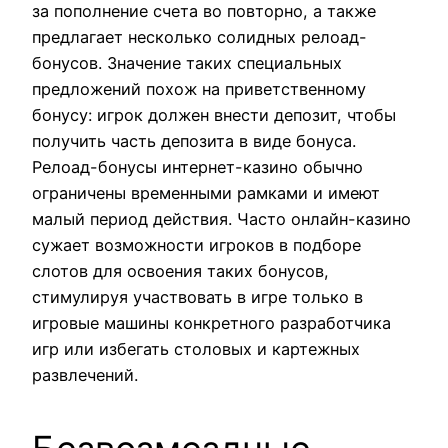
за пополнение счета во повторно, а также
предлагает несколько солидных релоад-
бонусов. Значение таких специальных
предложений похож на приветственному
бонусу: игрок должен внести депозит, чтобы
получить часть депозита в виде бонуса.
Релоад-бонусы интернет-казино обычно
ограничены временными рамками и имеют
малый период действия. Часто онлайн-казино
сужает возможности игроков в подборе
слотов для освоения таких бонусов,
стимулируя участвовать в игре только в
игровые машины конкретного разработчика
игр или избегать столовых и картежных
развлечений.