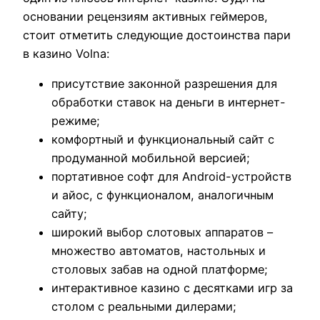
основании рецензиям активных геймеров,
стоит отметить следующие достоинства пари
в казино Volna:
присутствие законной разрешения для
обработки ставок на деньги в интернет-
режиме;
комфортный и функциональный сайт с
продуманной мобильной версией;
портативное софт для Android-устройств
и айос, с функционалом, аналогичным
сайту;
широкий выбор слотовых аппаратов –
множество автоматов, настольных и
столовых забав на одной платформе;
интерактивное казино с десятками игр за
столом с реальными дилерами;