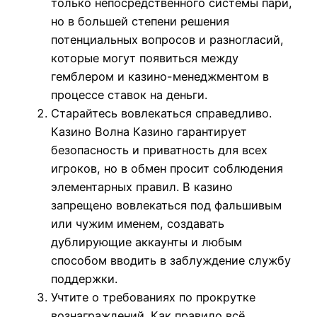
только непосредственного системы пари,
но в большей степени решения
потенциальных вопросов и разногласий,
которые могут появиться между
гемблером и казино-менеджментом в
процессе ставок на деньги.
Старайтесь вовлекаться справедливо.
Казино Волна Казино гарантирует
безопасность и приватность для всех
игроков, но в обмен просит соблюдения
элементарных правил. В казино
запрещено вовлекаться под фальшивым
или чужим именем, создавать
дублирующие аккаунты и любым
способом вводить в заблуждение службу
поддержки.
Учтите о требованиях по прокрутке
вознаграждений. Как правило всё