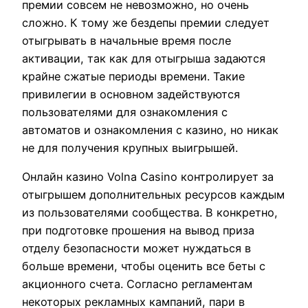
премии совсем не невозможно, но очень
сложно. К тому же бездепы премии следует
отыгрывать в начальные время после
активации, так как для отыгрыша задаются
крайне сжатые периоды времени. Такие
привилегии в основном задействуются
пользователями для ознакомления с
автоматов и ознакомления с казино, но никак
не для получения крупных выигрышей.
Онлайн казино Volna Casino контролирует за
отыгрышем дополнительных ресурсов каждым
из пользователями сообщества. В конкретно,
при подготовке прошения на вывод приза
отделу безопасности может нуждаться в
больше времени, чтобы оценить все беты с
акционного счета. Согласно регламентам
некоторых рекламных кампаний, пари в