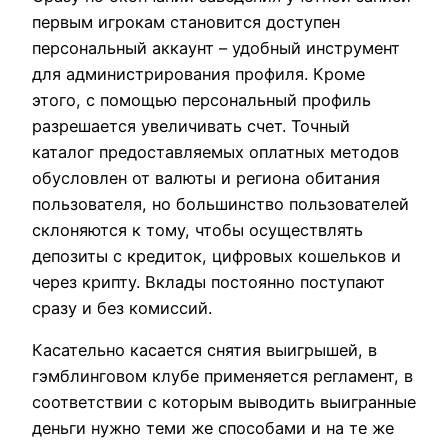
первым игрокам становится доступен
персональный аккаунт – удобный инструмент
для администрирования профиля. Кроме
этого, с помощью персональный профиль
разрешается увеличивать счет. Точный
каталог предоставляемых оплатных методов
обусловлен от валюты и региона обитания
пользователя, но большинство пользователей
склоняются к тому, чтобы осуществлять
депозиты с кредиток, цифровых кошельков и
через крипту. Вклады постоянно поступают
сразу и без комиссий.
Касательно касается снятия выигрышей, в
гэмблинговом клубе применяется регламент, в
соответствии с которым выводить выигранные
деньги нужно теми же способами и на те же