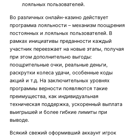
лояльных пользователей.
Во различных онлайн-казино действует
программа лояльности – механизм поощрения
постоянных и лояльных пользователей. В
рамках инициативы преданности каждый
участник переезжает на новые этапы, получая
при этом дополнительно выгоды:
поощрительные очки, реальные деньги,
раскрутки колеса удачи, особенные коды
акций и т.д. На заключительных уровнях
программы верности появляются такие
преимущества, как индивидуальная
техническая поддержка, ускоренный выплата
выигрышей и более гибкие лимиты при
выводе.
Всякий свежий оформивший аккаунт игрок